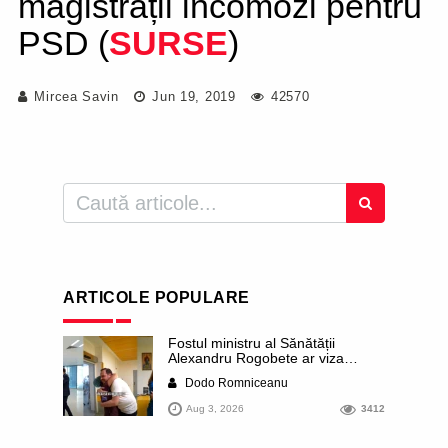
magistrații incomozi pentru
PSD (
SURSE
)
Mircea Savin
Jun 19, 2019
42570
ARTICOLE POPULARE
Fostul ministru al Sănătății
Alexandru Rogobete ar viza
funcția lui Dominic Fritz de primar
Dodo Romniceanu
al orașului Timișoara. Pesedistul
publică imagini demne de Coreea
Aug 3, 2026
3412
de Nord cu femei din Timișoara
care îl strâng în brațe plângând