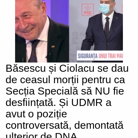
Băsescu și Ciolacu se dau
de ceasul morții pentru ca
Secția Specială să NU fie
desființată. Și UDMR a
avut o poziție
controversată, demontată
ulterior de DNA