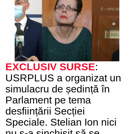
EXCLUSIV
SURSE
:
USRPLUS a organizat un
simulacru de ședință în
Parlament pe tema
desființării Secției
Speciale. Stelian Ion nici
nu s-a sinchisit să se