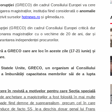
orupţiei
(GRECO) din cadrul Consiliului Europei va cere
garea magistraților, instituția fiind considerată o
anomalie
trivit surselor
hotnews.ro
și g4media.ro.
upţiei (GRECO) din cadrul Consiliului Europei critică dur
sionarea magistraților cu o vechime de 20 de ani, dar și
arantarea independenței procurorilor.
ră a GRECO care are loc în aceste zile (17-21 iunie) și
are.
 Statele Unite, GRECO, un organism al Consiliului
 a îmbunătăți capacitatea membrilor săi de a lupta
ere în revistă a motivelor pentru care Secția specială
e anchetare a magistraților a fost folosită în mai multe
isoade fiind demne de suprearealism, precum cel în care
nduce de facto SS, le-a deschis dosar penal lui Frans