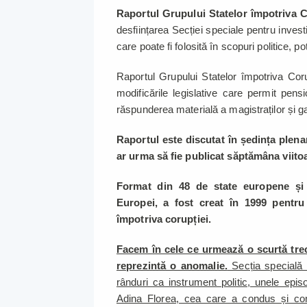
Raportul Grupului Statelor împotriva C
desființarea Secției speciale pentru investi
care poate fi folosită în scopuri politice, po
Raportul Grupului Statelor împotriva Cor
modificările legislative care permit pen
răspunderea materială a magistraților și g
Raportul este discutat în ședința plena
ar urma să fie publicat săptămâna viito
Format din 48 de state europene și
Europei, a fost creat în 1999 pentru
împotriva corupției.
Facem în cele ce urmează o scurtă trec
reprezintă o anomalie.
Secția specială d
rânduri ca instrument politic, unele ep
Adina Florea, cea care a condus și co