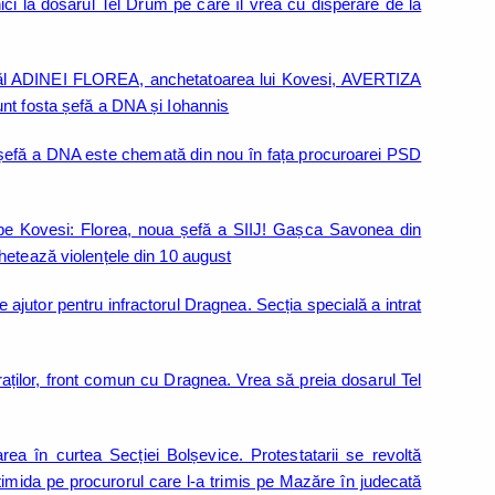
ici la dosarul Tel Drum pe care îl vrea cu disperare de la
Tatăl ADINEI FLOREA, anchetatoarea lui Kovesi, AVERTIZA
nt fosta șefă a DNA și Iohannis
a șefă a DNA este chemată din nou în fața procuroarei PSD
 Kovesi: Florea, noua șefă a SIIJ! Gașca Savonea din
hetează violențele din 10 august
e ajutor pentru infractorul Dragnea. Secția specială a intrat
aților, front comun cu Dragnea. Vrea să preia dosarul Tel
area în curtea Secției Bolșevice. Protestatarii se revoltă
ntimida pe procurorul care l-a trimis pe Mazăre în judecată