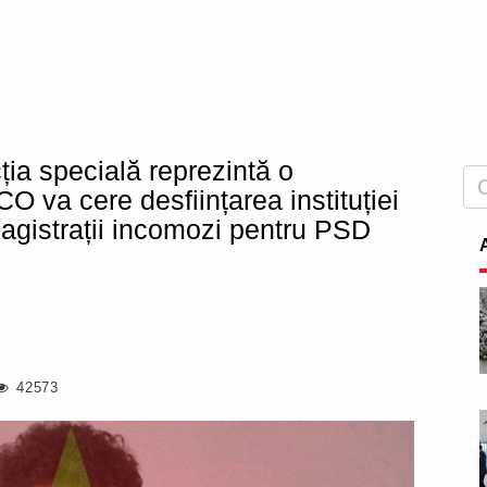
ția specială reprezintă o
 va cere desființarea instituției
agistrații incomozi pentru PSD
42573