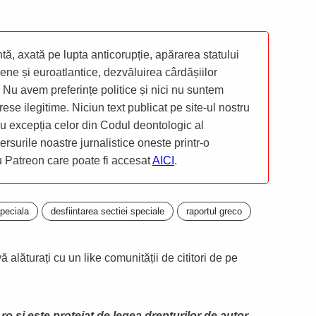
ă, axată pe lupta anticorupție, apărarea statului
ene și euroatlantice, dezvăluirea cârdășiilor
 Nu avem preferințe politice și nici nu suntem
rese ilegitime. Niciun text publicat pe site-ul nostru
 cu excepția celor din Codul deontologic al
mersurile noastre jurnalistice oneste printr-o
ru Patreon care poate fi accesat
AICI
.
speciala
desfiintarea sectiei speciale
raportul greco
 alăturați cu un like comunității de cititori de pe
ro și este protejat de legea drepturilor de autor.