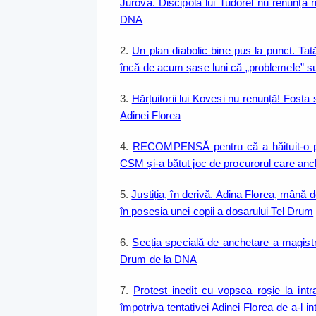
Jurova. Discipola lui Tudorel nu renunță n
DNA
2.
Un plan diabolic bine pus la punct. 
încă de acum șase luni că „problemele” su
3.
Hărțuitorii lui Kovesi nu renunță! Fost
Adinei Florea
4.
RECOMPENSĂ pentru că a hăituit-o pe
CSM și-a bătut joc de procurorul care anc
5.
Justiția, în derivă. Adina Florea, mână d
în posesia unei copii a dosarului Tel Drum
6.
Secția specială de anchetare a magistr
Drum de la DNA
7.
Protest inedit cu vopsea roșie la intr
împotriva tentativei Adinei Florea de a-l i