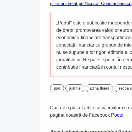
și l-a anchetat pe Nicușor Constantinescu
„Podul” este o publicație independent
de drept, promovarea valorilor europ
economico-financiare transpartinice.
conectați financiar cu grupuri de inte
nu se supune altor rigori editoriale,
jurnalistului. Ne puteți sprijini în de
contribuție financiară în contul nost
psd
justitie
adina florea
sectia 
Dacă v-a plăcut articolul vă invităm să vă
pagina noastră de Facebook
Podul
.
Acest articol este proprietatea Podul.