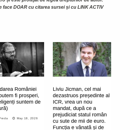
te face DOAR cu citarea sursei și cu LINK ACTIV
darea României
Liviu Jicman, cel mai
utem fi prosperi,
dezastruos președinte al
eligenți suntem de
ICR, vrea un nou
ură)
mandat, după ce a
prejudiciat statul român
Preda
May 18, 2026
cu sute de mii de euro.
Funcția e vânată și de