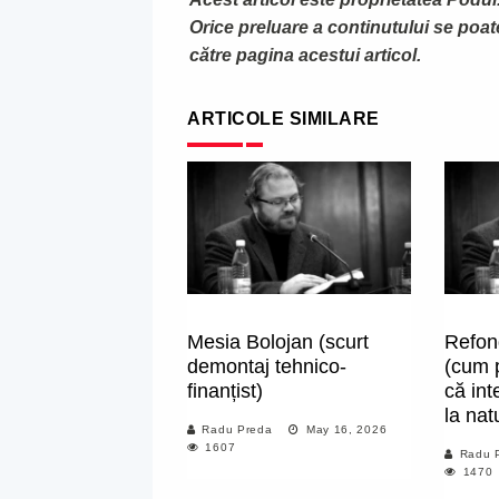
Orice preluare a continutului se poa
către pagina acestui articol.
ARTICOLE SIMILARE
Mesia Bolojan (scurt
Refon
demontaj tehnico-
(cum p
finanțist)
că int
la nat
Radu Preda
May 16, 2026
1607
Radu 
1470