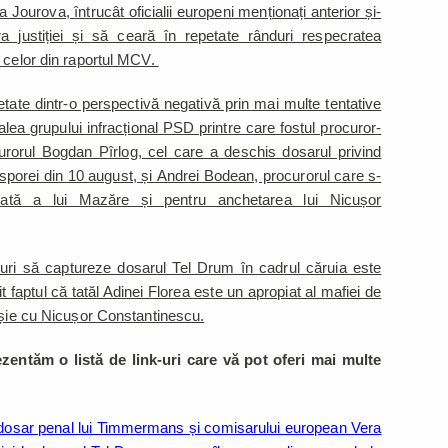
urova, întrucât oficialii europeni menționați anterior și-
 justiției și să ceară în repetate rânduri respecratea
 celor din raportul MCV.
etate dintr-o perspectivă negativă prin mai multe tentative
alea grupului infracțional PSD printre care fostul procuror-
rorul Bogdan Pîrlog, cel care a deschis dosarul privind
asporei din 10 august, și Andrei Bodean, procurorul care s-
cată a lui Mazăre și pentru anchetarea lui Nicușor
uri să captureze dosarul Tel Drum în cadrul căruia este
 faptul că tatăl Adinei Florea este un apropiat al mafiei de
ășie cu Nicușor Constantinescu.
ezentăm o listă de link-uri care vă pot oferi mai multe
 dosar penal lui Timmermans și comisarului european Vera