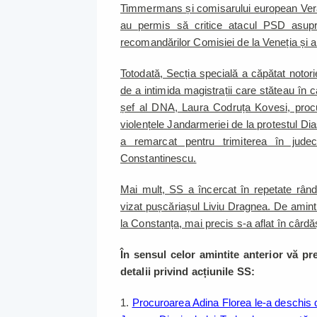
Timmermans și comisarului european Vera Jo
au permis să critice atacul PSD asupra
recomandărilor Comisiei de la Veneția și a
Totodată, Secția specială a căpătat notori
de a intimida magistrații care stăteau în c
șef al DNA, Laura Codruța Kovesi, procu
violențele Jandarmeriei de la protestul Di
a remarcat pentru trimiterea în jude
Constantinescu.
Mai mult, SS a încercat în repetate rând
vizat pușcăriașul Liviu Dragnea. De amintit
la Constanța, mai precis s-a aflat în cârd
În sensul celor amintite anterior vă pr
detalii privind acțiunile SS:
1.
Procuroarea Adina Florea le-a deschis