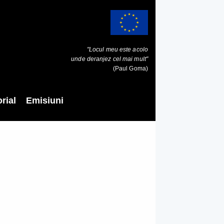
"Locul meu este acolo
unde deranjez cel mai mult"
(Paul Goma)
rial
Emisiuni