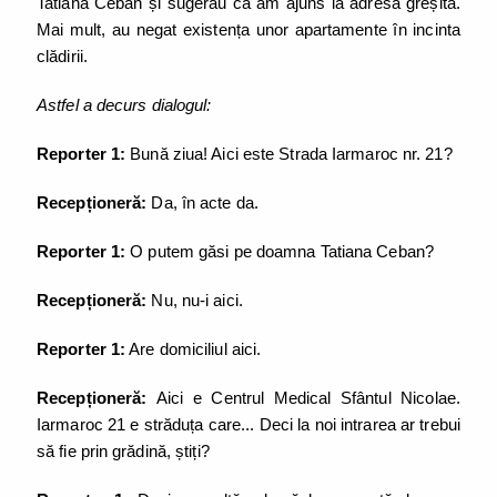
Tatiana Ceban și sugerau că am ajuns la adresa greșită.
Mai mult, au negat existența unor apartamente în incinta
clădirii.
Astfel a decurs dialogul:
Reporter 1:
Bună ziua! Aici este Strada Iarmaroc nr. 21?
Recepționeră:
Da, în acte da.
Reporter 1:
O putem găsi pe doamna Tatiana Ceban?
Recepționeră:
Nu, nu-i aici.
Reporter 1:
Are domiciliul aici.
Recepționeră:
Aici e Centrul Medical Sfântul Nicolae.
Iarmaroc 21 e străduța care... Deci la noi intrarea ar trebui
să fie prin grădină, știți?