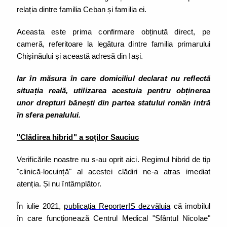
relația dintre familia Ceban și familia ei.
Aceasta este prima confirmare obținută direct, pe
cameră, referitoare la legătura dintre familia primarului
Chișinăului și această adresă din Iași.
Iar în măsura în care domiciliul declarat nu reflectă
situația reală, utilizarea acestuia pentru obținerea
unor drepturi bănești din partea statului român intră
în sfera penalului.
"Clădirea hibrid" a soților Sauciuc
Verificările noastre nu s-au oprit aici. Regimul hibrid de tip
"clinică-locuință" al acestei clădiri ne-a atras imediat
atenția. Și nu întâmplător.
În iulie 2021,
publicația ReporterIS dezvăluia
că imobilul
în care funcționează Centrul Medical "Sfântul Nicolae"