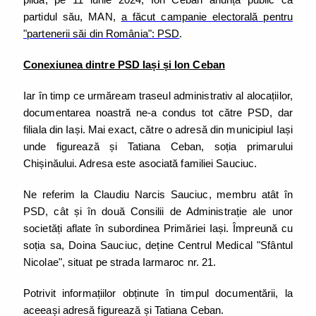
partidul său, MAN,
a făcut campanie electorală pentru
"partenerii săi din România": PSD
.
Conexiunea dintre PSD Iași și Ion Ceban
Iar în timp ce urmăream traseul administrativ al alocațiilor,
documentarea noastră ne-a condus tot către PSD, dar
filiala din Iași. Mai exact, către o adresă din municipiul Iași
unde figurează și Tatiana Ceban, soția primarului
Chișinăului. Adresa este asociată familiei Sauciuc.
Ne referim la Claudiu Narcis Sauciuc, membru atât în
PSD, cât și în două Consilii de Administrație ale unor
societăți aflate în subordinea Primăriei Iași. Împreună cu
soția sa, Doina Sauciuc, deține Centrul Medical "Sfântul
Nicolae", situat pe strada Iarmaroc nr. 21.
Potrivit informațiilor obținute în timpul documentării, la
aceeași adresă figurează și Tatiana Ceban.