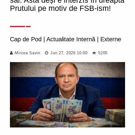
săi. Asta deși e interzis în dreapta
Prutului pe motiv de FSB-ism!
Cap de Pod
|
Actualitate Internă
|
Externe
Mircea Savin
Jun 27, 2026 10:00
5205