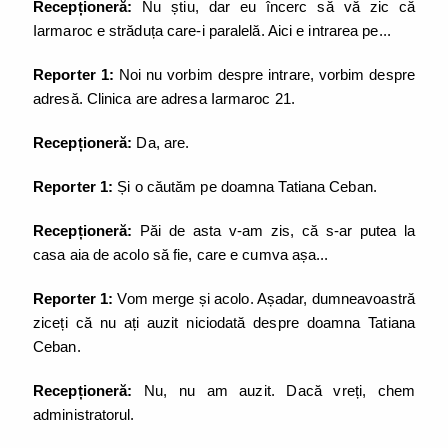
Recepționeră:
Nu știu, dar eu încerc să vă zic că
Iarmaroc e străduța care-i paralelă. Aici e intrarea pe...
Reporter 1:
Noi nu vorbim despre intrare, vorbim despre
adresă. Clinica are adresa Iarmaroc 21.
Recepționeră:
Da, are.
Reporter 1:
Și o căutăm pe doamna Tatiana Ceban.
Recepționeră:
Păi de asta v-am zis, că s-ar putea la
casa aia de acolo să fie, care e cumva așa...
Reporter 1:
Vom merge și acolo. Așadar, dumneavoastră
ziceți că nu ați auzit niciodată despre doamna Tatiana
Ceban.
Recepționeră:
Nu, nu am auzit. Dacă vreți, chem
administratorul.