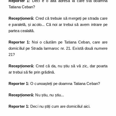
Reporter 1:
Deci e o altă adresă la care stă doamna
Tatiana Ceban?
Recepționeră:
Cred că trebuie să mergeți pe strada care
e paralelă, și acolo... Că noi ar trebui să avem intrare pe
partea cealaltă.
Reporter 1:
Noi o căutăm pe Tatiana Ceban, care are
domiciliul pe Strada Iarmaroc nr. 21. Există două numere
21?
Recepționeră:
Cred că da, nu știu să vă zic, dar poarta
ar trebui să fie prin grădină.
Reporter 1:
O cunoașteți pe doamna Tatiana Ceban?
Recepționeră:
Nu știu, nu știu...
Reporter 1:
Deci nu știți cum are domiciliul aici.