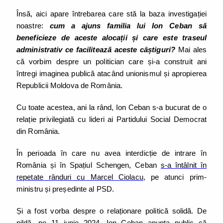
Însă, aici apare întrebarea care stă la baza investigației
noastre:
cum a ajuns familia lui Ion Ceban să
beneficieze de aceste alocații și care este traseul
administrativ ce facilitează aceste câștiguri?
Mai ales
că vorbim despre un politician care și-a construit ani
întregi imaginea publică atacând unionismul și apropierea
Republicii Moldova de România.
Cu toate acestea, ani la rând, Ion Ceban s-a bucurat de o
relație privilegiată cu lideri ai Partidului Social Democrat
din România.
În perioada în care nu avea interdicție de intrare în
România și în Spațiul Schengen, Ceban
s-a întâlnit în
repetate rânduri cu Marcel Ciolacu
, pe atunci prim-
ministru și președinte al PSD.
Și a fost vorba despre o relaționare politică solidă. De
pildă, pe 11 iunie 2024, Ion Ceban anunța public că