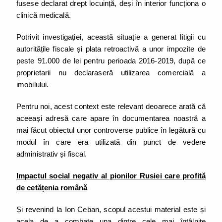
fusese declarat drept locuință, deși în interior funcționa o
clinică medicală.
Potrivit investigației, această situație a generat litigii cu
autoritățile fiscale și plata retroactivă a unor impozite de
peste 91.000 de lei pentru perioada 2016-2019, după ce
proprietarii nu declaraseră utilizarea comercială a
imobilului.
Pentru noi, acest context este relevant deoarece arată că
aceeași adresă care apare în documentarea noastră a
mai făcut obiectul unor controverse publice în legătură cu
modul în care era utilizată din punct de vedere
administrativ și fiscal.
Impactul social negativ al pionilor Rusiei care profită
de cetățenia română
Și revenind la Ion Ceban, scopul acestui material este și
acela de a combate una dintre cele mai întâlnite