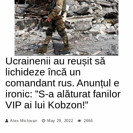
Ucrainenii au reușit să
lichideze încă un
comandant rus. Anunțul e
ironic: ”S-a alăturat fanilor
VIP ai lui Kobzon!”
Alex Miclovan
May 29, 2022
2466