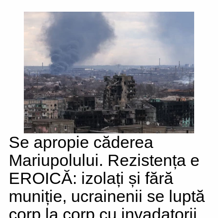
Se apropie căderea
Mariupolului. Rezistența e
EROICĂ: izolați și fără
muniție, ucrainenii se luptă
corp la corp cu invadatorii.