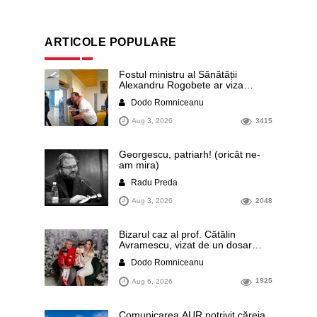
ARTICOLE POPULARE
Fostul ministru al Sănătății
Alexandru Rogobete ar viza
funcția lui Dominic Fritz de primar
Dodo Romniceanu
al orașului Timișoara. Pesedistul
publică imagini demne de Coreea
Aug 3, 2026
3415
de Nord cu femei din Timișoara
care îl strâng în brațe plângând
Georgescu, patriarh! (oricât ne-
am mira)
Radu Preda
Aug 3, 2026
2048
Bizarul caz al prof. Cătălin
Avramescu, vizat de un dosar
DIICOT pentru „pornografie
Dodo Romniceanu
infantilă”. Miroase a execuție
stalinistă. Cea mai imundă parte a
Aug 6, 2026
1925
presei publică inclusiv documente
„scurse” de la stat în care sunt
dezvăluite date ultra-personale
Comunicarea AUR potrivit căreia