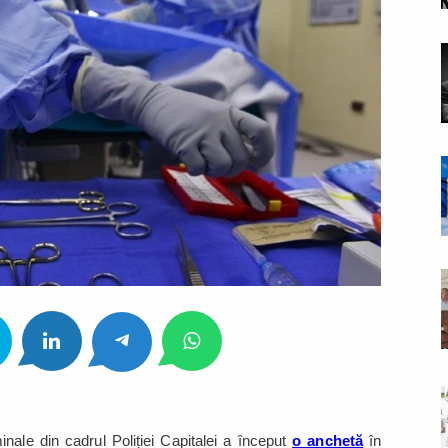
iminale din cadrul Poliției Capitalei a început
o anchetă
în