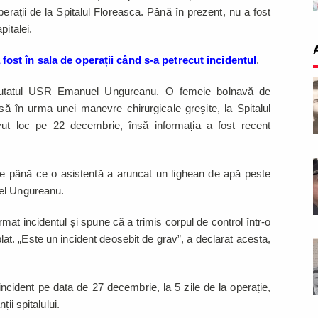
erații de la Spitalul Floreasca. Până în prezent, nu a fost
pitalei.
ost în sala de operații când s-a petrecut incidentul
.
eputatul USR Emanuel Ungureanu. O femeie bolnavă de
să în urma unei manevre chirurgicale greșite, la Spitalul
vut loc pe 22 decembrie, însă informația a fost recent
e până ce o asistentă a aruncat un lighean de apă peste
el Ungureanu.
rmat incidentul și spune că a trimis corpul de control într-o
plat. „Este un incident deosebit de grav”, a declarat acesta,
ncident pe data de 27 decembrie, la 5 zile de la operație,
ii spitalului.