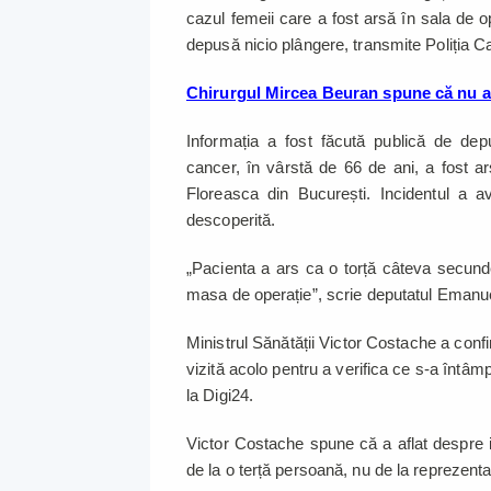
cazul femeii care a fost arsă în sala de op
depusă nicio plângere, transmite Poliția Ca
Chirurgul Mircea Beuran spune că nu a f
Informația a fost făcută publică de d
cancer, în vârstă de 66 de ani, a fost ar
Floreasca din București. Incidentul a a
descoperită.
„Pacienta a ars ca o torță câteva secund
masa de operație”, scrie deputatul Emanu
Ministrul Sănătății Victor Costache a confi
vizită acolo pentru a verifica ce s-a întâm
la Digi24.
Victor Costache spune că a aflat despre i
de la o terță persoană, nu de la reprezentanț