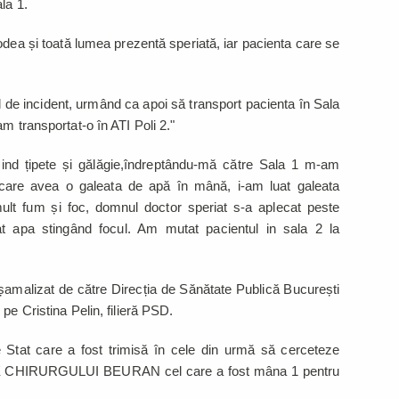
la 1.
dea și toată lumea prezentă speriată, iar pacienta care se
 de incident, urmând ca apoi să transport pacienta în Sala
m transportat-o în ATI Poli 2."
zind țipete și gălăgie,îndreptându-mă către Sala 1 m-am
tor care avea o galeata de apă în mână, i-am luat galeata
lt fum și foc, domnul doctor speriat s-a aplecat peste
at apa stingând focul. Am mutat pacientul in sala 2 la
ușamalizat de către Direcția de Sănătate Publică București
pe Cristina Pelin, filieră PSD.
 Stat care a fost trimisă în cele din urmă să cerceteze
 CHIRURGULUI BEURAN cel care a fost mâna 1 pentru