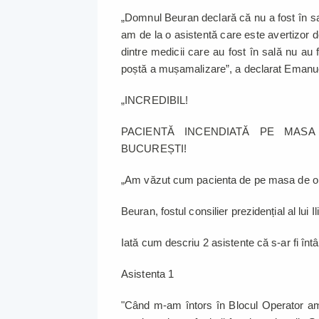
„Domnul Beuran declară că nu a fost în sal
am de la o asistentă care este avertizor de 
dintre medicii care au fost în sală nu au 
poștă a mușamalizare”, a declarat Emanu
„INCREDIBIL!
PACIENTĂ INCENDIATĂ PE MASA
BUCUREȘTI!
„Am văzut cum pacienta de pe masa de ope
Beuran, fostul consilier prezidențial al lui 
Iată cum descriu 2 asistente că s-ar fi înt
Asistenta 1
"Când m-am întors în Blocul Operator am 