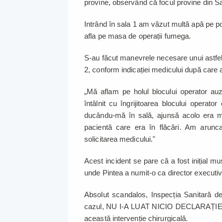
provine, observând că focul provine din Sa
Intrând în sala 1 am văzut multă apă pe po
afla pe masa de operații fumega.
S-au făcut manevrele necesare unui astfel
2, conform indicației medicului după care a
„Mă aflam pe holul blocului operator au
întâlnit cu îngrijitoarea blocului opera
ducându-mă în sală, ajunsă acolo era mu
pacientă care era în flăcări. Am arunc
solicitarea medicului."
Acest incident se pare că a fost inițial m
unde Pintea a numit-o ca director executiv 
Absolut scandalos, Inspecția Sanitară de
cazul, NU I-A LUAT NICIO DECLARAȚIE
această intervenție chirurgicală.