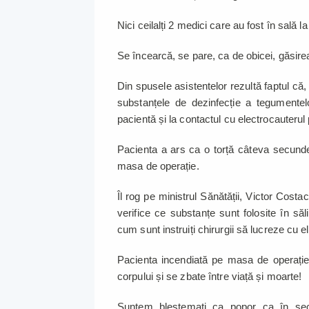
Nici ceilalți 2 medici care au fost în sală 
Se încearcă, se pare, ca de obicei, găsirea
Din spusele asistentelor rezultă faptul că,
substanțele de dezinfecție a tegumentel
pacientă și la contactul cu electrocauterul 
Pacienta a ars ca o torță câteva secund
masa de operație.
Îl rog pe ministrul Sănătății, Victor Costa
verifice ce substanțe sunt folosite în săl
cum sunt instruiți chirurgii să lucreze cu e
Pacienta incendiată pe masa de operație 
corpului și se zbate între viață și moarte!
Suntem blestemați ca popor ca în seco