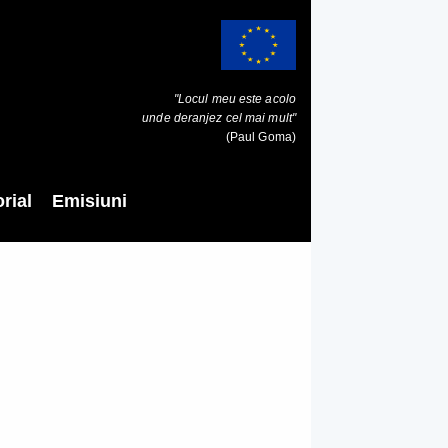
"Locul meu este acolo
unde deranjez cel mai mult"
(Paul Goma)
rial
Emisiuni