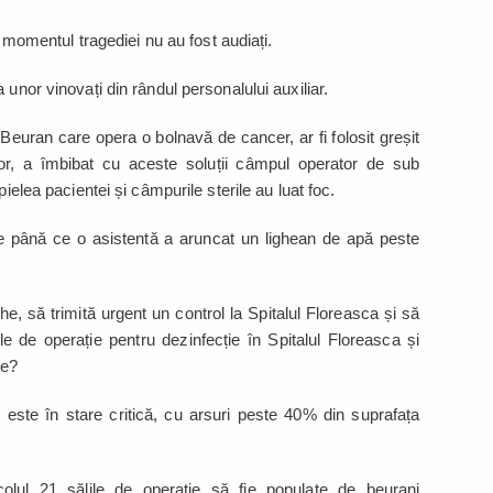
la momentul tragediei nu au fost audiați.
 unor vinovați din rândul personalului auxiliar.
 Beuran care opera o bolnavă de cancer, ar fi folosit greșit
or, a îmbibat cu aceste soluții câmpul operator de sub
pielea pacientei și câmpurile sterile au luat foc.
e până ce o asistentă a aruncat un lighean de apă peste
che, să trimită urgent un control la Spitalul Floreasca și să
ile de operație pentru dezinfecție în Spitalul Floreasca și
le?
este în stare critică, cu arsuri peste 40% din suprafața
lul 21 sălile de operație să fie populate de beurani