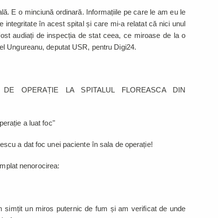
ă. E o minciună ordinară. Informațiile pe care le am eu le
integritate în acest spital și care mi-a relatat că nici unul
fost audiați de inspecția de stat ceea, ce miroase de la o
el Ungureanu, deputat USR, pentru Digi24.
 DE OPERAȚIE LA SPITALUL FLOREASCA DIN
rație a luat foc"
Iliescu a dat foc unei paciente în sala de operație!
âmplat nenorocirea:
simțit un miros puternic de fum și am verificat de unde