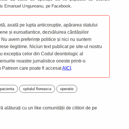
scris Emanuel Ungureanu, pe Facebook.
ă, axată pe lupta anticorupție, apărarea statului
ene și euroatlantice, dezvăluirea cârdășiilor
 Nu avem preferințe politice și nici nu suntem
rese ilegitime. Niciun text publicat pe site-ul nostru
 cu excepția celor din Codul deontologic al
mersurile noastre jurnalistice oneste printr-o
ru Patreon care poate fi accesat
AICI
.
pacienta
spitalul floreasca
operatie
 alăturați cu un like comunității de cititori de pe