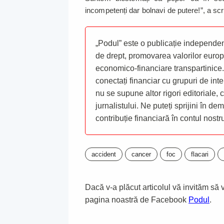
incompetenți dar bolnavi de putere!”, a 
„Podul” este o publicație independent
de drept, promovarea valorilor europ
economico-financiare transpartinice.
conectați financiar cu grupuri de inte
nu se supune altor rigori editoriale,
jurnalistului. Ne puteți sprijini în de
contribuție financiară în contul nost
accident
cancer
foc
flacari
Dacă v-a plăcut articolul vă invităm să vă
pagina noastră de Facebook
Podul
.