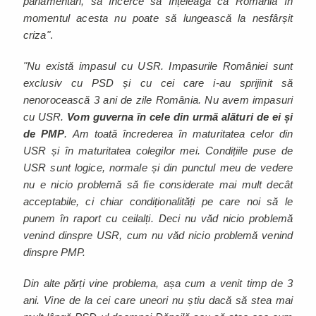
parlamentari, să încerce să înțeleagă că România în
momentul acesta nu poate să lungească la nesfârșit
criza"
.
"Nu există impasul cu USR. Impasurile României sunt
exclusiv cu PSD și cu cei care i-au sprijinit să
nenorocească 3 ani de zile România. Nu avem impasuri
cu USR.
Vom guverna în cele din urmă alături de ei și
de PMP
. Am toată încrederea în maturitatea celor din
USR și în maturitatea colegilor mei. Condițiile puse de
USR sunt logice, normale și din punctul meu de vedere
nu e nicio problemă să fie considerate mai mult decât
acceptabile, ci chiar condiționalități pe care noi să le
punem în raport cu ceilalți. Deci nu văd nicio problemă
venind dinspre USR, cum nu văd nicio problemă venind
dinspre PMP.
Din alte părți vine problema, așa cum a venit timp de 3
ani. Vine de la cei care uneori nu știu dacă să stea mai