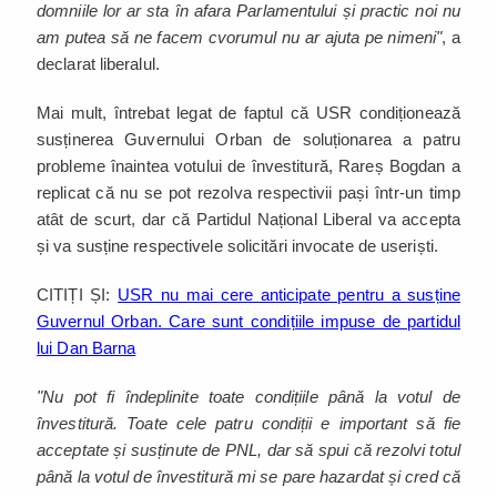
domniile lor ar sta în afara Parlamentului și practic noi nu
am putea să ne facem cvorumul nu ar ajuta pe nimeni"
, a
declarat liberalul.
Mai mult, întrebat legat de faptul că USR condiționează
susținerea Guvernului Orban de soluționarea a patru
probleme înaintea votului de învestitură, Rareș Bogdan a
replicat că nu se pot rezolva respectivii pași într-un timp
atât de scurt, dar că Partidul Național Liberal va accepta
și va susține respectivele solicitări invocate de useriști.
CITIȚI ȘI:
USR nu mai cere anticipate pentru a susține
Guvernul Orban. Care sunt condițiile impuse de partidul
lui Dan Barna
"Nu pot fi îndeplinite toate condițiile până la votul de
învestitură. Toate cele patru condiții e important să fie
acceptate și susținute de PNL, dar să spui că rezolvi totul
până la votul de învestitură mi se pare hazardat și cred că