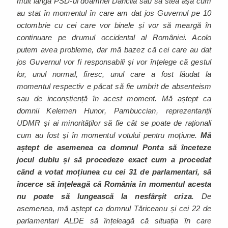
mult lângă PSD-ul doamnei Dăncilă sau să stea așa cum
au stat în momentul în care am dat jos Guvernul pe 10
octombrie cu cei care vor binele și vor să meargă în
continuare pe drumul occidental al României. Acolo
putem avea probleme, dar mă bazez că cei care au dat
jos Guvernul vor fi responsabili și vor înțelege că gestul
lor, unul normal, firesc, unul care a fost lăudat la
momentul respectiv e păcat să fie umbrit de absenteism
sau de inconștiență în acest moment. Mă aștept ca
domnii Kelemen Hunor, Pambuccian, reprezentanții
UDMR și ai minorităților să fie cât se poate de raționali
cum au fost și în momentul votului pentru moțiune.
Mă
aștept de asemenea ca domnul Ponta să înceteze
jocul dublu și să procedeze exact cum a procedat
când a votat moțiunea cu cei 31 de parlamentari, să
încerce să înțeleagă că România în momentul acesta
nu poate să lungească la nesfârșit criza
. De
asemenea, mă aștept ca domnul Tăriceanu și cei 22 de
parlamentari ALDE să înțeleagă că situația în care