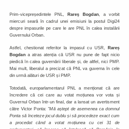
Prim-vicepreședintele PNL,
Rareș Bogdan
, a vorbit
miercuri seară în cadrul unei emisiuni la postul Digi24
despre impasurile pe care le are PNL în calea instalării
Guvernului Orban.
Astfel, chestionat referitor la impasul cu USR,
Rareș
Bogdan
a atras atenția că USR nu pune de fapt nicio
piedică în calea guvernării liberale și, de altfel, nici PMP.
Mai mult, liberalul a precizat că PNL va guverna în cele
din urmă alături de USR și PMP.
Totodată, europarlamentarul PNL a menționat că are
încredere că cei care au votat moțiunea vor vota și
Guvernul Orban într-un final, dar a lansat un avertisment
către Victor Ponta:
"Mă aștept de asemenea ca domnul
Ponta să înceteze jocul dublu și să procedeze exact cum
a procedat când a votat moțiunea cu cei 31 de