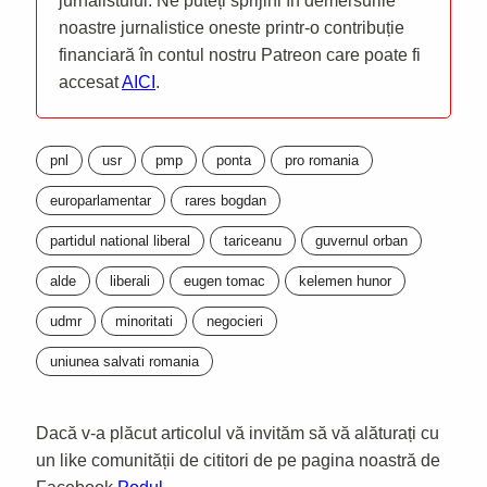
jurnalistului. Ne puteți sprijini în demersurile
noastre jurnalistice oneste printr-o contribuție
financiară în contul nostru Patreon care poate fi
accesat
AICI
.
pnl
usr
pmp
ponta
pro romania
europarlamentar
rares bogdan
partidul national liberal
tariceanu
guvernul orban
alde
liberali
eugen tomac
kelemen hunor
udmr
minoritati
negocieri
uniunea salvati romania
Dacă v-a plăcut articolul vă invităm să vă alăturați cu
un like comunității de cititori de pe pagina noastră de