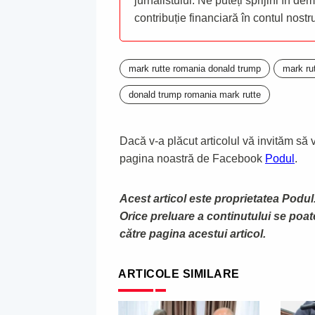
jurnalistului. Ne puteți sprijini în de
contribuție financiară în contul nost
mark rutte romania donald trump
mark rut
donald trump romania mark rutte
Dacă v-a plăcut articolul vă invităm să vă
pagina noastră de Facebook
Podul
.
Acest articol este proprietatea Podul.
Orice preluare a continutului se poa
către pagina acestui articol.
ARTICOLE SIMILARE