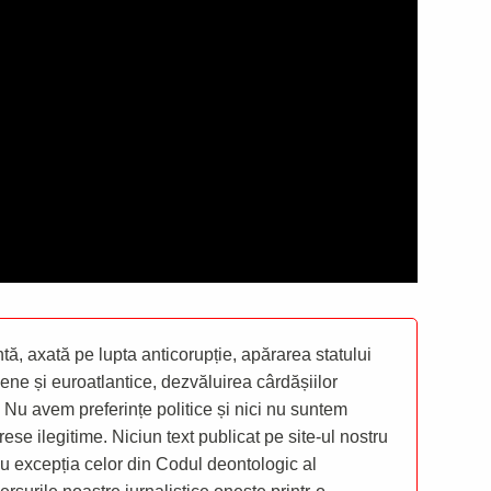
ă, axată pe lupta anticorupție, apărarea statului
ene și euroatlantice, dezvăluirea cârdășiilor
 Nu avem preferințe politice și nici nu suntem
rese ilegitime. Niciun text publicat pe site-ul nostru
 cu excepția celor din Codul deontologic al