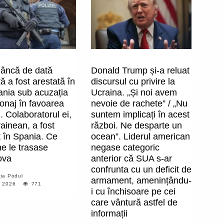
âncă de dată
Donald Trump și-a reluat
ă a fost arestată în
discursul cu privire la
nia sub acuzația
Ucraina. „Și noi avem
onaj în favoarea
nevoie de rachete” / „Nu
. Colaboratorul ei,
suntem implicați în acest
ainean, a fost
război. Ne desparte un
t în Spania. Ce
ocean”. Liderul american
e le trasase
negase categoric
ova
anterior că SUA s-ar
confrunta cu un deficit de
ia Podul
armament, amenințându-
, 2026
771
i cu închisoare pe cei
care vântură astfel de
informații