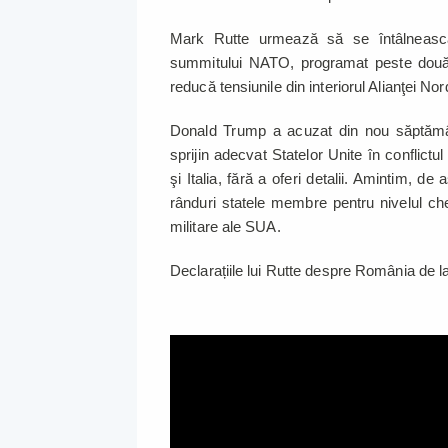
Mark Rutte urmează să se întâlnească
summitului NATO, programat peste două 
reducă tensiunile din interiorul Alianţei Nor
Donald Trump a acuzat din nou săptămân
sprijin adecvat Statelor Unite în conflict
şi Italia, fără a oferi detalii. Amintim, d
rânduri statele membre pentru nivelul che
militare ale SUA.
Declarațiile lui Rutte despre România de la