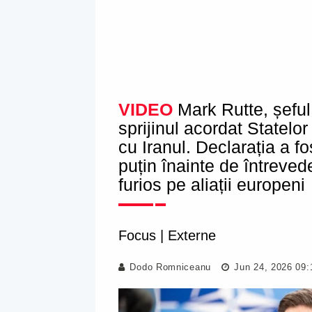
VIDEO
Mark Rutte, șeful
sprijinul acordat Statelo
cu Iranul. Declarația a 
puțin înainte de întreve
furios pe aliații europeni
Focus
|
Externe
Dodo Romniceanu
Jun 24, 2026 09: