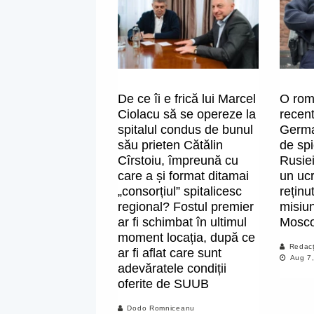
De ce îi e frică lui Marcel
O rom
Ciolacu să se opereze la
recent
spitalul condus de bunul
Germa
său prieten Cătălin
de spi
Cîrstoiu, împreună cu
Rusiei
care a și format ditamai
un ucr
„consorțiul” spitalicesc
reținu
regional? Fostul premier
misiun
ar fi schimbat în ultimul
Mosc
moment locația, după ce
Redacț
ar fi aflat care sunt
Aug 7
adevăratele condiții
oferite de SUUB
Dodo Romniceanu