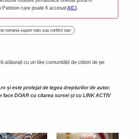
mersurile noastre jurnalistice oneste printr-o
ru Patreon care poate fi accesat
AICI
.
te romania suport nato sua conflict iran
 alăturați cu un like comunității de cititori de pe
ro și este protejat de legea drepturilor de autor.
te face DOAR cu citarea sursei și cu LINK ACTIV