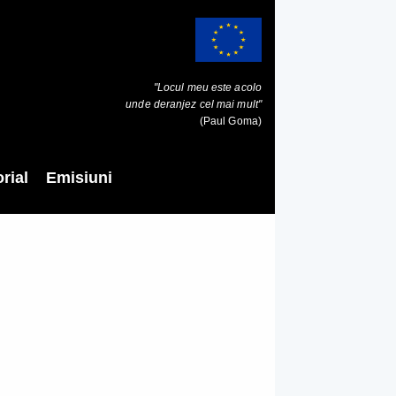
"Locul meu este acolo
unde deranjez cel mai mult"
(Paul Goma)
rial
Emisiuni