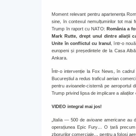
Moment relevant pentru apartenența Români
sine, în contexul nemulțumirilor tot mai 
Trump în raport cu NATO:
România a fo
Mark Rutte, drept unul dintre aliații ca
Unite în conflictul cu Iranul
, într-o nouă
europeni și președintele de la Casa Albă,
Ankara.
Într-o intervenție la Fox News, în cadrul
Bucureștiul a redus traficul aerian comercia
pentru avioanele-cisternă pe aeroportul d
Trump privind lipsa de implicare a aliaților
VIDEO integral mai jos!
„Italia — 500 de avioane americane au de
operațiunea Epic Fury… O țară precum 
zborurilor comerciale… pentru a folosi aer