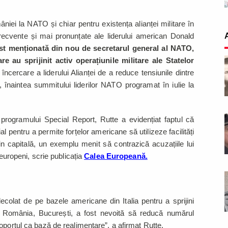
ei la NATO și chiar pentru existența alianței militare în
frecvente și mai pronunțate ale liderului american Donald
st menționată din nou de secretarul general al NATO,
re au sprijinit activ operațiunile militare ale Statelor
 încercare a liderului Alianței de a reduce tensiunile dintre
 înaintea summitului liderilor NATO programat în iulie la
 programului Special Report, Rutte a evidențiat faptul că
l pentru a permite forțelor americane să utilizeze facilități
in capitală, un exemplu menit să contrazică acuzațiile lui
 europeni, scrie publicația
Calea Europeană.
colat de pe bazele americane din Italia pentru a sprijini
România, București, a fost nevoită să reducă numărul
oportul ca bază de realimentare”, a afirmat Rutte.