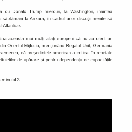
 cu Donald Trump miercuri, la Washington, înaintea
săptămâni la Ankara, în cadrul unor discuţii menite să
d-Atlantice.
a aceasta mai mulţi aliaţi europeni că nu au oferit un
ul din Orientul Mijlociu, menţionând Regatul Unit, Germania
e asemenea, că președintele american a criticat în repetate
ltuielilor de apărare și pentru dependența de capacitățile
 minutul 3: