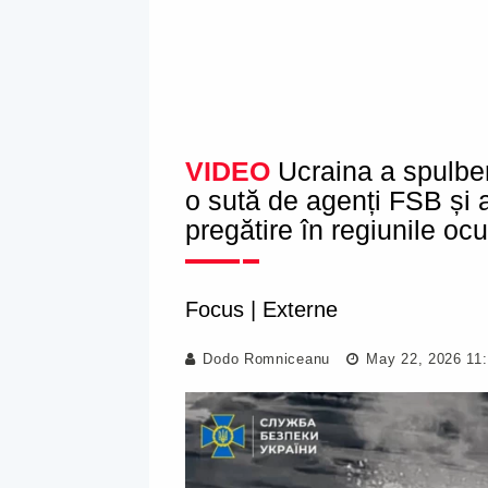
VIDEO
Ucraina a spulber
o sută de agenți FSB și alț
pregătire în regiunile o
Focus
|
Externe
Dodo Romniceanu
May 22, 2026 11