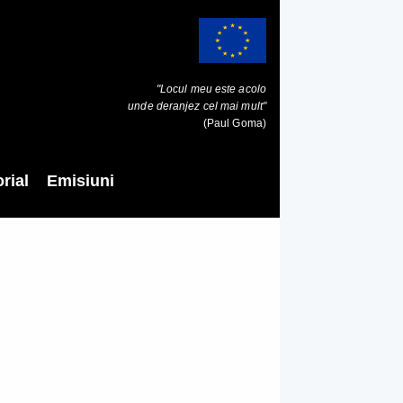
"Locul meu este acolo
unde deranjez cel mai mult"
(Paul Goma)
rial
Emisiuni