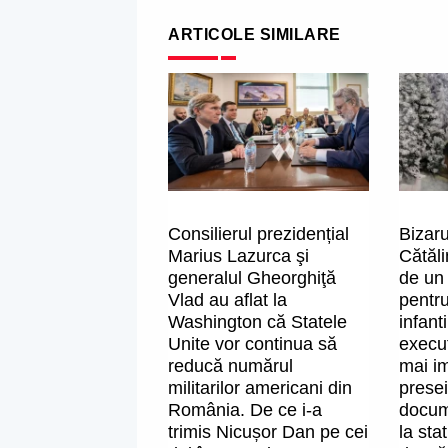
ARTICOLE SIMILARE
Consilierul prezidențial
Bizaru
Marius Lazurca şi
Cătăl
generalul Gheorghiţă
de un
Vlad au aflat la
pentru
Washington că Statele
infant
Unite vor continua să
execuț
reducă numărul
mai i
militarilor americani din
presei
România. De ce i-a
docum
trimis Nicușor Dan pe cei
la sta