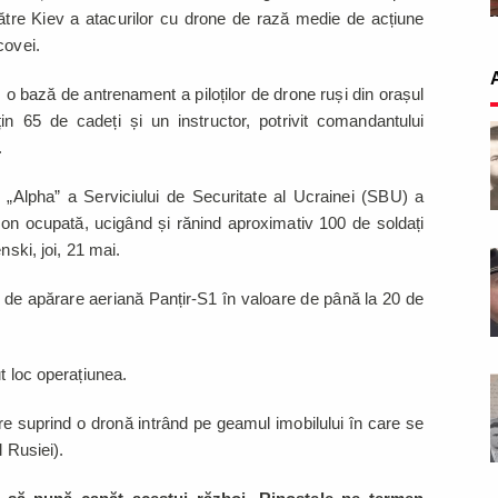
e către Kiev a atacurilor cu drone de rază medie de acțiune
covei.
 o bază de antrenament a piloților de drone ruși din orașul
n 65 de cadeți și un instructor, potrivit comandantului
.
„Alpha” a Serviciului de Securitate al Ucrainei (SBU) a
on ocupată, ucigând și rănind aproximativ 100 de soldați
nski, joi, 21 mai.
 de apărare aeriană Panțir-S1 în valoare de până la 20 de
ut loc operațiunea.
are suprind o dronă intrând pe geamul imobilului în care se
l Rusiei).