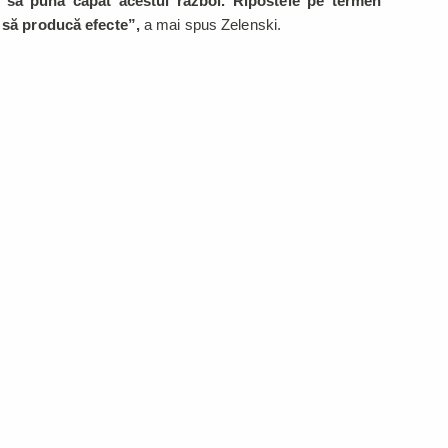
e să pună capăt acestui război. Ripostele pe termen
a să producă efecte”,
a mai spus Zelenski.