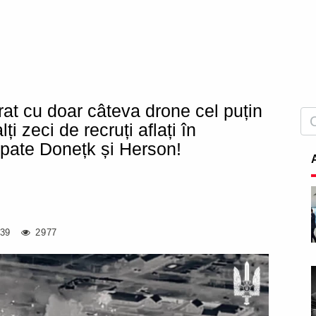
at cu doar câteva drone cel puțin
i zeci de recruți aflați în
cupate Donețk și Herson!
:39
2977