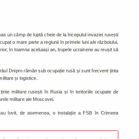
s un câmp de luptă cheie de la începutul invaziei rusești
upat o mare parte a regiunii în primele luni ale războiului,
erior, în toamna aceluiași an, trupele ucrainene au reușit să
e râul Dnipro rămân sub ocupație rusă și sunt frecvent ținta
litare și logistice.
nte militare rusești în Rusia și în teritoriile ocupate de
unile militare ale Moscovei.
e au lovit, de asemenea, o instalație a FSB în Crimeea