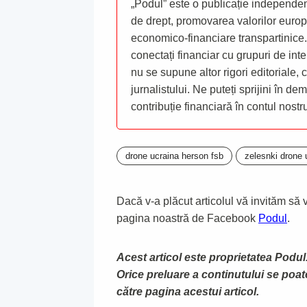
„Podul” este o publicație independent
de drept, promovarea valorilor europ
economico-financiare transpartinice.
conectați financiar cu grupuri de inte
nu se supune altor rigori editoriale,
jurnalistului. Ne puteți sprijini în de
contribuție financiară în contul nost
drone ucraina herson fsb
zelesnki drone u
Dacă v-a plăcut articolul vă invităm să vă
pagina noastră de Facebook
Podul
.
Acest articol este proprietatea Podul.
Orice preluare a continutului se poa
către pagina acestui articol.