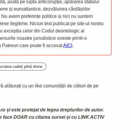
ă, axată pe lupta anticorupție, apărarea statului
ene și euroatlantice, dezvăluirea cârdășiilor
 Nu avem preferințe politice și nici nu suntem
rese ilegitime. Niciun text publicat pe site-ul nostru
 cu excepția celor din Codul deontologic al
mersurile noastre jurnalistice oneste printr-o
ru Patreon care poate fi accesat
AICI
.
craina cadeți piloți drone
 alăturați cu un like comunității de cititori de pe
ro și este protejat de legea drepturilor de autor.
te face DOAR cu citarea sursei și cu LINK ACTIV