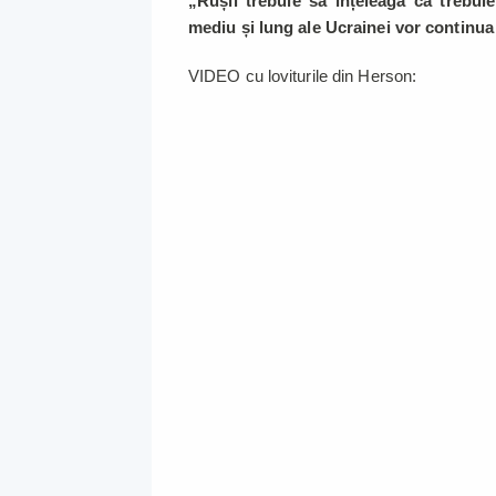
„Rușii trebuie să înțeleagă că trebui
mediu și lung ale Ucrainei vor continu
VIDEO cu loviturile din Herson: