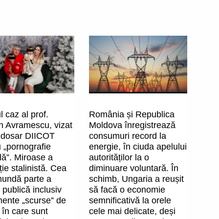
l caz al prof.
România și Republica
in Avramescu, vizat
Moldova înregistrează
 dosar DIICOT
consumuri record la
 „pornografie
energie, în ciuda apelului
ilă”. Miroase a
autorităților la o
ie stalinistă. Cea
diminuare voluntară. În
mundă parte a
schimb, Ungaria a reușit
 publică inclusiv
să facă o economie
ente „scurse” de
semnificativă la orele
t în care sunt
cele mai delicate, deși