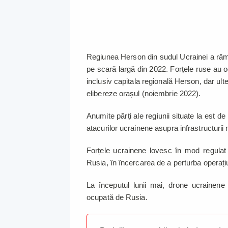
Regiunea Herson din sudul Ucrainei a răma
pe scară largă din 2022. Forțele ruse au oc
inclusiv capitala regională Herson, dar ult
elibereze orașul (noiembrie 2022).
Anumite părți ale regiunii situate la est d
atacurilor ucrainene asupra infrastructurii mi
Forțele ucrainene lovesc în mod regulat ți
Rusia, în încercarea de a perturba operați
La începutul lunii mai, drone ucrainen
ocupată de Rusia.