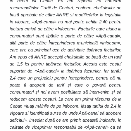
în biroul lui Ceban. Eu am raportat că conform
recomandărilor Curții de Conturi, conform cheltuielilor de
bază aprobate de către ANRE și modificărilor la legislația
în vigoare, «Apă-canal» nu mai poate achita 2,40 pentru
factura emisă de către «Infocom». Facturile care ajung la
consumatori sunt tipărite o parte de către «Apă-canal»,
altă parte de către Întreprinderea municipală «Infocom»,
care are ca principal gen de activitate tipărirea facturilor.
Am spus că ANRE acceptă cheltuielile de bază de un tarif
de 1,5 lei pentru tipărirea facturilor. Acesta este costul
suportat de «Apă-canal» la tipărirea facturilor, iar tariful
2,4 este un prejudiciu pentru întreprindere, pentru că nu
poate fi acoperit de tarif și este o povară pentru
consumatori și noi avem posibilitate să intervenim și să
reducem aceste costuri. La care am primit răspuns de la
Ceban «luați mâinile de pe Infocom, lăsați tariful de 2,4 în
vigoare și identificați surse de unde Apă-canal să acopere
deficitul». Imediat după ce am primit această indicație, în
calitate de viceprimar responsabil de «Apă-canal» ca să