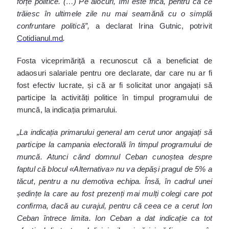
forțe politice. (…) Pe alocuri, îmi este frică, pentru că ce
trăiesc în ultimele zile nu mai seamănă cu o simplă
confruntare politică”,
a declarat Irina Gutnic, potrivit
Cotidianul.md
.
Fosta viceprimăriță a recunoscut că a beneficiat de
adaosuri salariale pentru ore declarate, dar care nu ar fi
fost efectiv lucrate, și că ar fi solicitat unor angajați să
participe la activități politice în timpul programului de
muncă, la indicația primarului.
„La indicația primarului general am cerut unor angajați să
participe la campania electorală în timpul programului de
muncă. Atunci când domnul Ceban cunoștea despre
faptul că blocul «Alternativa» nu va depăși pragul de 5% a
tăcut, pentru a nu demotiva echipa. Însă, în cadrul unei
ședințe la care au fost prezenți mai mulți colegi care pot
confirma, dacă au curajul, pentru că ceea ce a cerut Ion
Ceban întrece limita. Ion Ceban a dat indicație ca tot