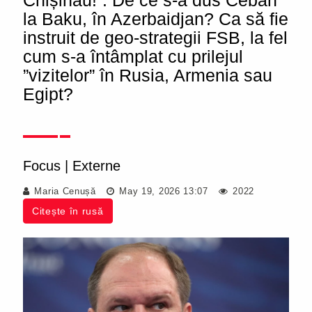
Chișinău!”. De ce s-a dus Ceban
la Baku, în Azerbaidjan? Ca să fie
instruit de geo-strategii FSB, la fel
cum s-a întâmplat cu prilejul
”vizitelor” în Rusia, Armenia sau
Egipt?
Focus
|
Externe
Maria Cenușă
May 19, 2026 13:07
2022
Citește în rusă