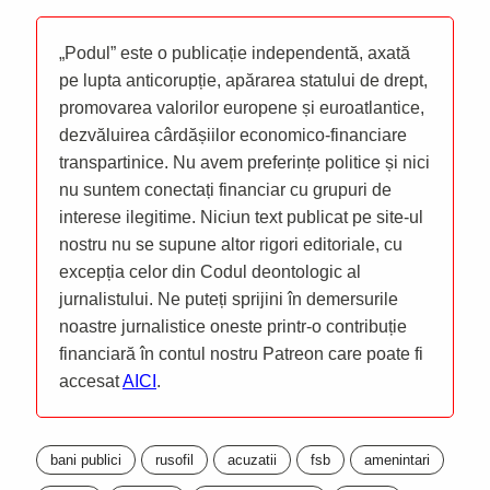
„Podul” este o publicație independentă, axată
pe lupta anticorupție, apărarea statului de drept,
promovarea valorilor europene și euroatlantice,
dezvăluirea cârdășiilor economico-financiare
transpartinice. Nu avem preferințe politice și nici
nu suntem conectați financiar cu grupuri de
interese ilegitime. Niciun text publicat pe site-ul
nostru nu se supune altor rigori editoriale, cu
excepția celor din Codul deontologic al
jurnalistului. Ne puteți sprijini în demersurile
noastre jurnalistice oneste printr-o contribuție
financiară în contul nostru Patreon care poate fi
accesat
AICI
.
bani publici
rusofil
acuzatii
fsb
amenintari