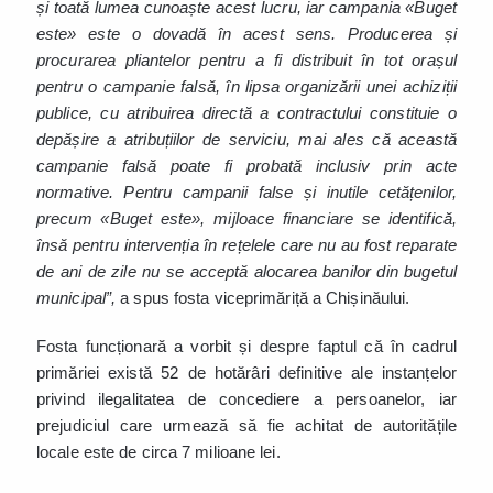
și toată lumea cunoaște acest lucru, iar campania «Buget
este» este o dovadă în acest sens. Producerea și
procurarea pliantelor pentru a fi distribuit în tot orașul
pentru o campanie falsă, în lipsa organizării unei achiziții
publice, cu atribuirea directă a contractului constituie o
depășire a atribuțiilor de serviciu, mai ales că această
campanie falsă poate fi probată inclusiv prin acte
normative. Pentru campanii false și inutile cetățenilor,
precum «Buget este», mijloace financiare se identifică,
însă pentru intervenția în rețelele care nu au fost reparate
de ani de zile nu se acceptă alocarea banilor din bugetul
municipal”,
a spus fosta viceprimăriță a Chișinăului.
Fosta funcționară a vorbit și despre faptul că în cadrul
primăriei există 52 de hotărâri definitive ale instanțelor
privind ilegalitatea de concediere a persoanelor, iar
prejudiciul care urmează să fie achitat de autoritățile
locale este de circa 7 milioane lei.