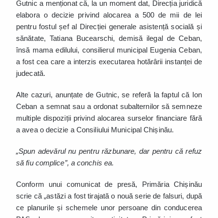
Gutnic a menționat că, la un moment dat, Direcția juridică
elabora o decizie privind alocarea a 500 de mii de lei
pentru fostul șef al Direcției generale asistență socială și
sănătate, Tatiana Bucearschi, demisă ilegal de Ceban,
însă mama edilului, consilierul municipal Eugenia Ceban,
a fost cea care a interzis executarea hotărârii instanței de
judecată.
Alte cazuri, anunțate de Gutnic, se referă la faptul că Ion
Ceban a semnat sau a ordonat subalternilor să semneze
multiple dispoziții privind alocarea surselor financiare fără
a avea o decizie a Consiliului Municipal Chișinău.
„Spun adevărul nu pentru răzbunare, dar pentru că refuz
să fiu complice”, a conchis ea.
Conform unui comunicat de presă, Primăria Chișinău
scrie că „astăzi a fost tirajată o nouă serie de falsuri, după
ce planurile și schemele unor persoane din conducerea