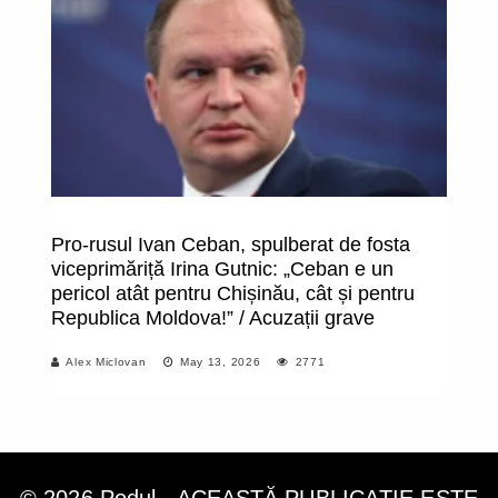
Pro-rusul Ivan Ceban, spulberat de fosta
S
viceprimăriță Irina Gutnic: „Ceban e un
ru
pericol atât pentru Chișinău, cât și pentru
du
Republica Moldova!” / Acuzații grave
ce
P
Alex Miclovan
May 13, 2026
2771