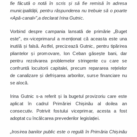
fie făcută o notă în scris și să fie remisă în adresa
municipalității, pentru răspunderea nu trebuie să o poarte
«Apă-canal»”,a declarat Irina Gutnic.
Vorbind despre campania lansată de primărie „Buget
este”, ex-viceprimarul a menționat că aceasta este una
inutilă și falsă. Astfel, precizează Gutnic, pentru tipărirea
pliantelor și promovare, Ion Ceban găsește bani, dar
pentru rezolvarea problemelor stringente cu care se
confruntă locuitorii capitalei, precum repararea rețelelor
de canalizare și defrișarea arborilor, surse financiare nu
se alocă.
Irina Gutnic s-a referit și la bugetul provizoriu care este
aplicat în cadrul Primăriei Chișinău al doilea an
consecutiv. Potrivit fostului viceprimar, acesta a fost
adoptat cu încălcarea prevederilor legislației.
„Irosirea banilor public este o regulă în Primăria Chișinău