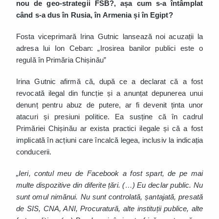
nou de geo-strategii FSB?, așa cum s-a întâmplat
când s-a dus în Rusia, în Armenia și în Egipt?
Fosta viceprimară Irina Gutnic lansează noi acuzații la
adresa lui Ion Ceban: „Irosirea banilor publici este o
regulă în Primăria Chișinău”
Irina Gutnic afirmă că, după ce a declarat că a fost
revocată ilegal din funcție și a anunțat depunerea unui
denunț pentru abuz de putere, ar fi devenit ținta unor
atacuri și presiuni politice. Ea susține că în cadrul
Primăriei Chișinău ar exista practici ilegale și că a fost
implicată în acțiuni care încalcă legea, inclusiv la indicația
conducerii.
„Ieri, contul meu de Facebook a fost spart, de pe mai
multe dispozitive din diferite țări. (…) Eu declar public. Nu
sunt omul nimănui. Nu sunt controlată, șantajată, presată
de SIS, CNA, ANI, Procuratură, alte instituții publice, alte