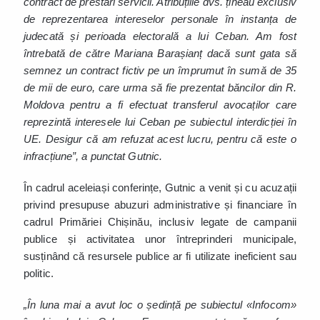
contract de prestări servicii. Atribuțiile dvs. țineau exclusiv
de reprezentarea intereselor personale în instanța de
judecată și perioada electorală a lui Ceban. Am fost
întrebată de către Mariana Barașianț dacă sunt gata să
semnez un contract fictiv pe un împrumut în sumă de 35
de mii de euro, care urma să fie prezentat băncilor din R.
Moldova pentru a fi efectuat transferul avocaților care
reprezintă interesele lui Ceban pe subiectul interdicției în
UE. Desigur că am refuzat acest lucru, pentru că este o
infracțiune”, a punctat Gutnic.
În cadrul aceleiași conferințe, Gutnic a venit și cu acuzații
privind presupuse abuzuri administrative și financiare în
cadrul Primăriei Chișinău, inclusiv legate de campanii
publice și activitatea unor întreprinderi municipale,
susținând că resursele publice ar fi utilizate ineficient sau
politic.
„În luna mai a avut loc o ședință pe subiectul «Infocom»