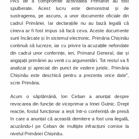
PAS de a compromite activitatea Primăriei au fost
spulberate. Acest lucru este demonstrat și de
sustragerea, pe ascuns, a unor documente oficiale din
cadrul Primăriei. Iar declarațiile nu au bază legală că
cineva ar fi fost impus să facă ceva. Aceste documente
sunt încărcate și în sistemul electronic. Primăria Chișinău
continuă să lucreze, iar cu privire la acuzațiile nefondate
din cadrul unor conferințe, ieri, Primarul General, dar și
angajații primăriei au venit cu argumentări. Tot restul va fi
analizat și apreciat din punct de vedere juridic. Primăria
Chișinău este deschisă pentru a prezenta orice date”,
scrie Primăria.
Acum o săptămână, Ion Ceban a anunțat despre
revocarea din funcție de viceprimar a Irinei Gutnic. Drept
reacție, fostul funcționar a ieșit într-o conferință de presă
în care a anunțat că această demitere a fost una ilegală,
acuzându-l pe Ceban de multiple infracțiuni comise la
nivelul Primăriei Chișinău.