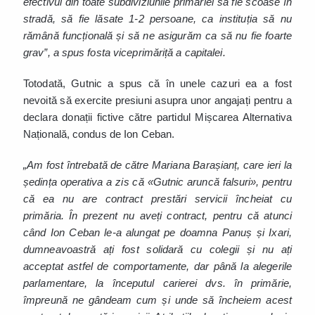
efectivul din toate subdiviziunile primăriei să fie scoase în
stradă, să fie lăsate 1-2 persoane, ca instituția să nu
rămână funcțională și să ne asigurăm ca să nu fie foarte
grav”, a spus fosta viceprimăriță a capitalei.
Totodată, Gutnic a spus că în unele cazuri ea a fost
nevoită să exercite presiuni asupra unor angajați pentru a
declara donații fictive către partidul Mișcarea Alternativa
Națională, condus de Ion Ceban.
„Am fost întrebată de către Mariana Barașianț, care ieri la
ședința operativa a zis că «Gutnic aruncă falsuri», pentru
că ea nu are contract prestări servicii încheiat cu
primăria. În prezent nu aveți contract, pentru că atunci
când Ion Ceban le-a alungat pe doamna Panuș și Ixari,
dumneavoastră ați fost solidară cu colegii și nu ați
acceptat astfel de comportamente, dar până la alegerile
parlamentare, la începutul carierei dvs. în primărie,
împreună ne gândeam cum și unde să încheiem acest