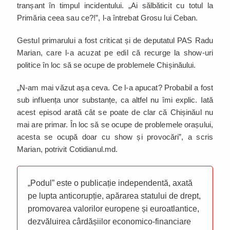
tranșant în timpul incidentului. „Ai sălbăticit cu totul la
Primăria ceea sau ce?!”, l-a întrebat Grosu lui Ceban.
Gestul primarului a fost criticat și de deputatul PAS Radu
Marian, care l-a acuzat pe edil că recurge la show-uri
politice în loc să se ocupe de problemele Chișinăului.
„N-am mai văzut așa ceva. Ce l-a apucat? Probabil a fost
sub influența unor substanțe, ca altfel nu îmi explic. Iată
acest episod arată cât se poate de clar că Chișinăul nu
mai are primar. În loc să se ocupe de problemele orașului,
acesta se ocupă doar cu show și provocări”, a scris
Marian, potrivit Cotidianul.md.
„Podul” este o publicație independentă, axată
pe lupta anticorupție, apărarea statului de drept,
promovarea valorilor europene și euroatlantice,
dezvăluirea cârdășiilor economico-financiare