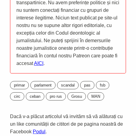
transpartinice. Nu avem preferințe politice și nici
nu suntem conectați financiar cu grupuri de
interese ilegitime. Niciun text publicat pe site-ul
nostru nu se supune altor rigori editoriale, cu
excepția celor din Codul deontologic al
jurnalistului. Ne puteți sprijini în demersurile
noastre jurnalistice oneste printr-o contribuție
financiară în contul nostru Patreon care poate fi
accesat
AICI
.
primar
parlament
scandal
pas
fsb
circ
ceban
pro rus
Grosu
MAN
Dacă v-a plăcut articolul vă invităm să vă alăturați cu
un like comunității de cititori de pe pagina noastră de
Facebook
Podul
.