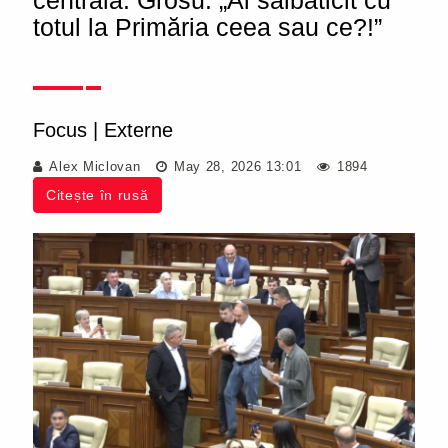
centrală. Grosu: „Ai sălbăticit cu
totul la Primăria ceea sau ce?!”
Focus
|
Externe
Alex Miclovan
May 28, 2026 13:01
1894
Citește în rusă