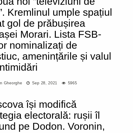
ouă noi ”televiziuni de
i”. Kremlinul umple spațiul
at gol de prăbușirea
așei Morari. Lista FSB-
lor nominalizați de
tiuc, amenințările și valul
intimidări
n Gheorghe
Sep 28, 2021
5965
cova își modifică
tegia electorală: rușii îl
und pe Dodon. Voronin,