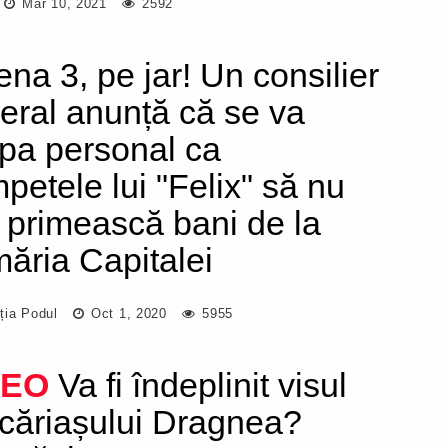
Mar 10, 2021
2592
ena 3, pe jar! Un consilier
eral anunță că se va
pa personal ca
mpetele lui "Felix" să nu
 primească bani de la
măria Capitalei
ția Podul
Oct 1, 2020
5955
DEO
Va fi îndeplinit visul
căriașului Dragnea?