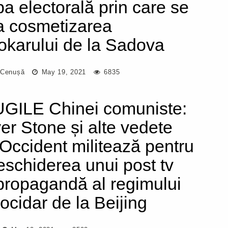
pa electorală prin care se
a cosmetizarea
iokarului de la Sadova
 Cenușă
May 19, 2021
6835
GILE Chinei comuniste:
ver Stone și alte vedete
 Occident militează pentru
eschiderea unui post tv
propagandă al regimului
ocidar de la Beijing