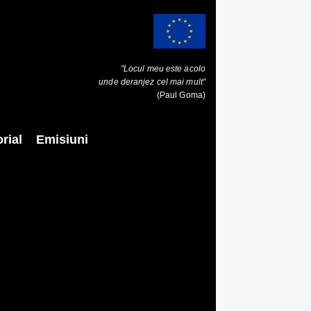
"Locul meu este acolo
unde deranjez cel mai mult"
(Paul Goma)
rial
Emisiuni