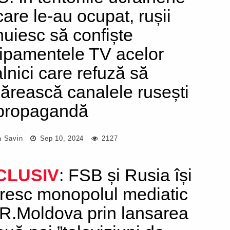
care le-au ocupat, rușii
nuiesc să confiște
ipamentele TV acelor
alnici care refuză să
ărească canalele rusești
propagandă
a Savin
Sep 10, 2024
2127
CLUSIV
: FSB și Rusia își
ăresc monopolul mediatic
 R.Moldova prin lansarea