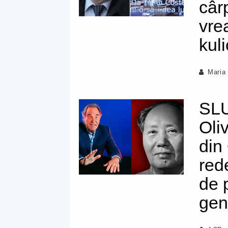
câr
vre
kul
Maria
SLU
Oli
din
red
de 
gen