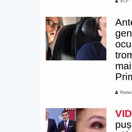
ACP
Ant
gen
ocu
tro
mai
Pri
Redac
VI
puș