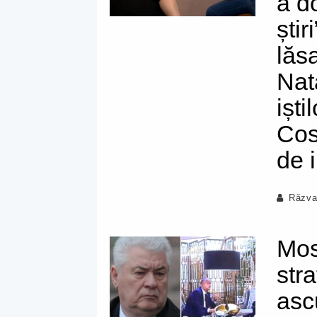
a d
știr
lăs
Nat
iști
Cos
de 
Răzva
Mos
stra
asc