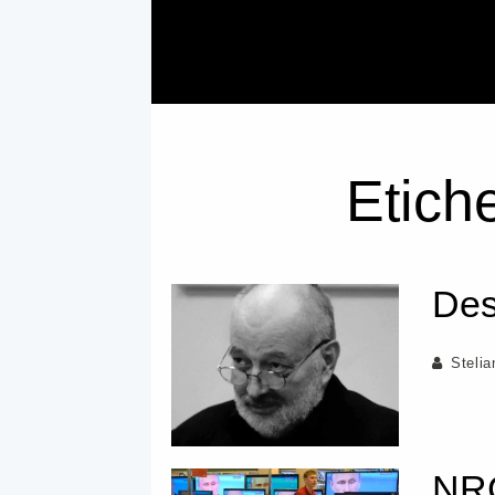
Etiche
Des
Steli
NRC