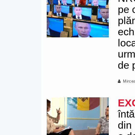
pe 
plă
ech
loc
urm
de 
Mirce
EX
înt
din