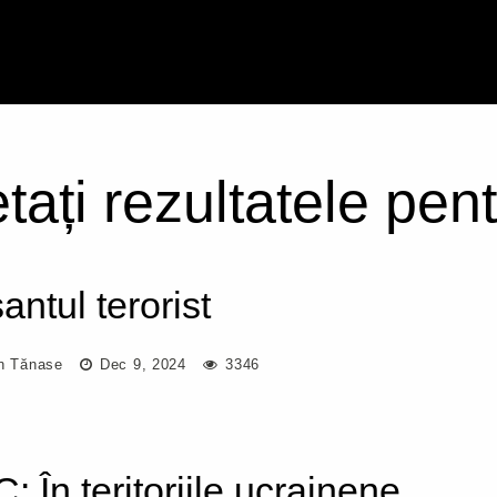
tați rezultatele pen
antul terorist
an Tănase
Dec 9, 2024
3346
: În teritoriile ucrainene