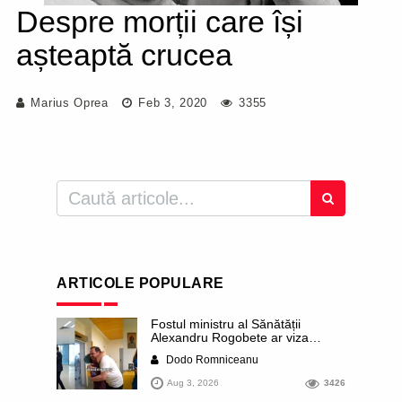
Despre morții care își
așteaptă crucea
Marius Oprea
Feb 3, 2020
3355
ARTICOLE POPULARE
Fostul ministru al Sănătății
Alexandru Rogobete ar viza
funcția lui Dominic Fritz de primar
Dodo Romniceanu
al orașului Timișoara. Pesedistul
publică imagini demne de Coreea
Aug 3, 2026
3426
de Nord cu femei din Timișoara