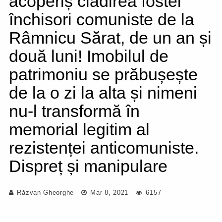
acoperiș clădirea fostei
închisori comuniste de la
Râmnicu Sărat, de un an și
două luni! Imobilul de
patrimoniu se prăbușește
de la o zi la alta și nimeni
nu-l transformă în
memorial legitim al
rezistenței anticomuniste.
Dispreț și manipulare
Răzvan Gheorghe
Mar 8, 2021
6157