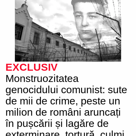
EXCLUSIV
Monstruozitatea
genocidului comunist: sute
de mii de crime, peste un
milion de români aruncați
în pușcării și lagăre de
exterminare, tortură, culmi