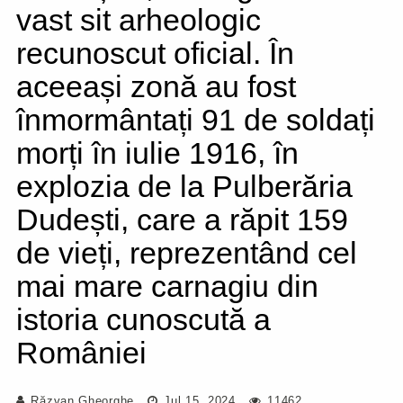
vast sit arheologic
recunoscut oficial. În
aceeași zonă au fost
înmormântați 91 de soldați
morți în iulie 1916, în
explozia de la Pulberăria
Dudești, care a răpit 159
de vieți, reprezentând cel
mai mare carnagiu din
istoria cunoscută a
României
Răzvan Gheorghe
Jul 15, 2024
11462