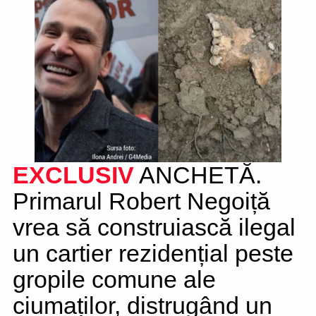
EXCLUSIV
ANCHETĂ.
Primarul Robert Negoiță
vrea să construiască ilegal
un cartier rezidențial peste
gropile comune ale
ciumaților, distrugând un