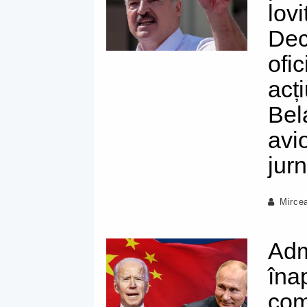
lov
Dec
ofic
acți
Bel
avi
jur
Mirce
Adm
îna
com