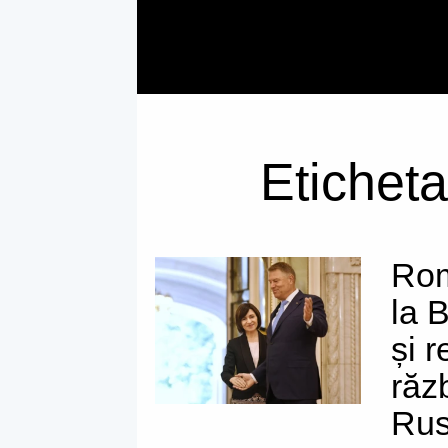
Eticheta
Rom
la 
și r
răz
Rus