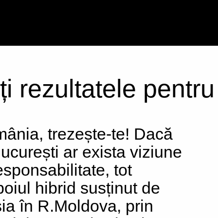
ți rezultatele pentr
ânia, trezește-te! Dacă
București ar exista viziune
esponsabilitate, tot
boiul hibrid susținut de
ia în R.Moldova, prin