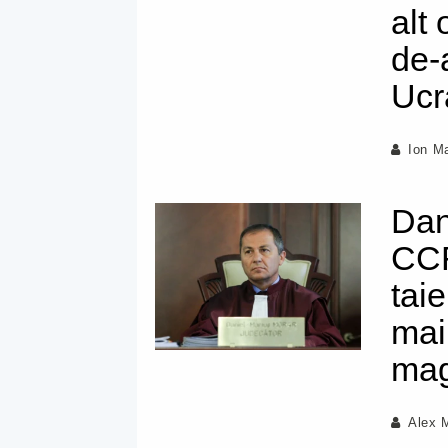
alt
de-
Ucr
Ion M
Dan
CCR
taie
mai
magi
Alex 