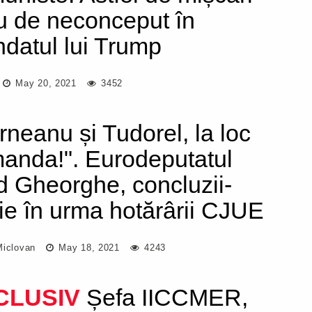
u de neconceput în
datul lui Trump
May 20, 2021
3452
rneanu și Tudorel, la loc
anda!". Eurodeputatul
d Gheorghe, concluzii-
ie în urma hotărârii CJUE
Miclovan
May 18, 2021
4243
CLUSIV
Șefa IICCMER,