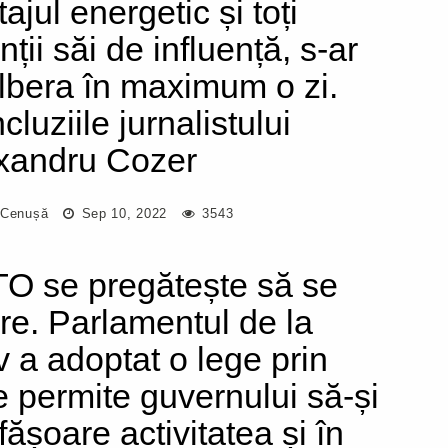
ajul energetic și toți
ții săi de influență, s-ar
lbera în maximum o zi.
luziile jurnalistului
xandru Cozer
 Cenușă
Sep 10, 2022
3543
O se pregătește să se
re. Parlamentul de la
v a adoptat o lege prin
e permite guvernului să-și
fășoare activitatea și în