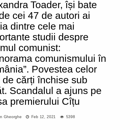
xandra Toader, își bate
 de cei 47 de autori ai
ia dintre cele mai
ortante studii despre
imul comunist:
norama comunismului în
ânia”. Povestea celor
 de cărți închise sub
ăt. Scandalul a ajuns pe
a premierului Cîțu
n Gheorghe
Feb 12, 2021
5398