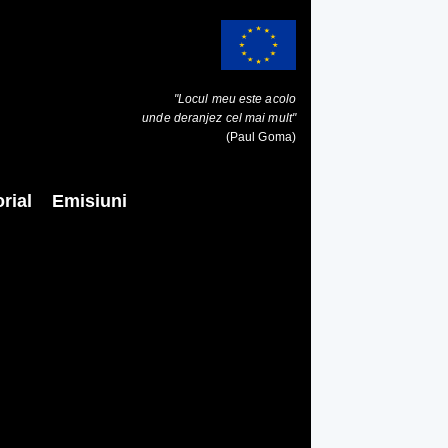
"Locul meu este acolo
unde deranjez cel mai mult"
(Paul Goma)
rial
Emisiuni