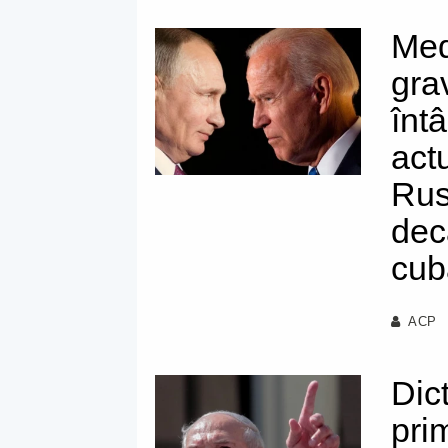
Med
gra
întâ
act
Rus
dec
cub
ACP
Dic
pri