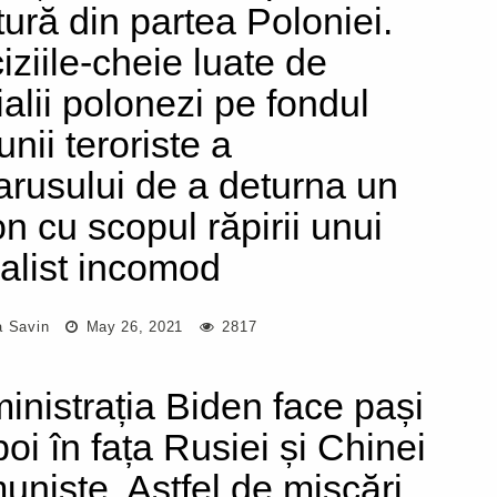
itură din partea Poloniei.
iziile-cheie luate de
ialii polonezi pe fondul
unii teroriste a
arusului de a deturna un
on cu scopul răpirii unui
nalist incomod
a Savin
May 26, 2021
2817
inistrația Biden face pași
poi în fața Rusiei și Chinei
uniste. Astfel de mișcări