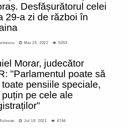
 oraș. Desfășurătorul celei
a 29-a zi de război în
aina
arinescu
Mar 25, 2022
5053
iel Morar, judecător
: "Parlamentul poate să
 toate pensiile speciale,
 puțin pe cele ale
straților"
Miclovan
Jul 19, 2021
4744