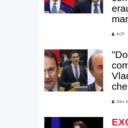
era
man
ACP
"Do
com
Vla
che
Alex 
EX