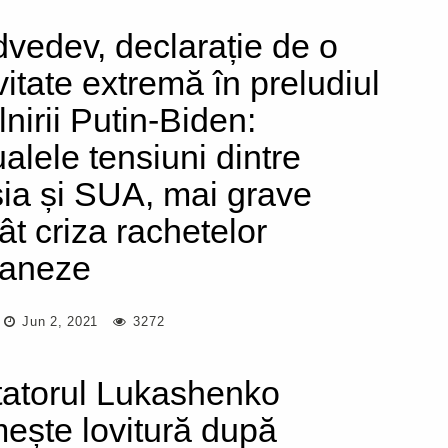
vedev, declarație de o
vitate extremă în preludiul
lnirii Putin-Biden:
ualele tensiuni dintre
ia și SUA, mai grave
ât criza rachetelor
aneze
Jun 2, 2021
3272
tatorul Lukashenko
mește lovitură după