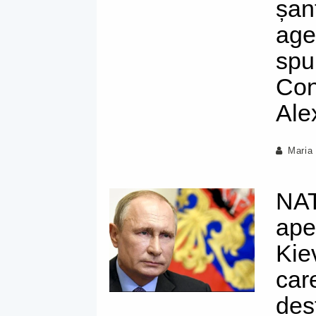
șant
agen
spu
Conc
Ale
Maria
NAT
ape
Kie
car
des