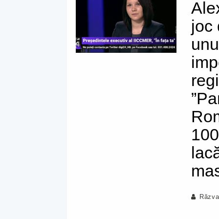
Ale
joc
unu
imp
reg
”Pa
Rom
100
lac
mas
Răzva