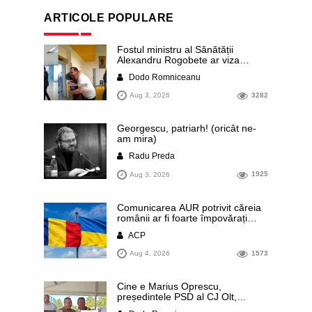
ARTICOLE POPULARE
Fostul ministru al Sănătății
Alexandru Rogobete ar viza
funcția lui Dominic Fritz de primar
Dodo Romniceanu
al orașului Timișoara. Pesedistul
publică imagini demne de Coreea
Aug 3, 2026
3282
de Nord cu femei din Timișoara
care îl strâng în brațe plângând
Georgescu, patriarh! (oricât ne-
am mira)
Radu Preda
Aug 3, 2026
1925
Comunicarea AUR potrivit căreia
românii ar fi foarte împovărați
financiar din cauza sprijinului
ACP
acordat Ucrainei este contrazisă
chiar de un articol publicat de
Aug 4, 2026
1573
presa rusă. Datele prezentate
arată că România se numără
printre statele europene cu cele
Cine e Marius Oprescu,
mai mici contribuții pe cap de
președintele PSD al CJ Olt,
locuitor
surprins recent cu un ceas de