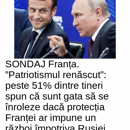
SONDAJ Franța.
”Patriotismul renăscut”:
peste 51% dintre tineri
spun că sunt gata să se
înroleze dacă protecția
Franței ar impune un
război împotriva Rusiei