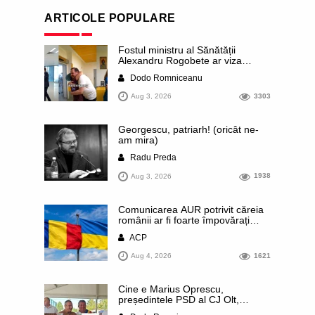
ARTICOLE POPULARE
Fostul ministru al Sănătății
Alexandru Rogobete ar viza
funcția lui Dominic Fritz de primar
Dodo Romniceanu
al orașului Timișoara. Pesedistul
publică imagini demne de Coreea
Aug 3, 2026
3303
de Nord cu femei din Timișoara
care îl strâng în brațe plângând
Georgescu, patriarh! (oricât ne-
am mira)
Radu Preda
Aug 3, 2026
1938
Comunicarea AUR potrivit căreia
românii ar fi foarte împovărați
financiar din cauza sprijinului
ACP
acordat Ucrainei este contrazisă
chiar de un articol publicat de
Aug 4, 2026
1621
presa rusă. Datele prezentate
arată că România se numără
printre statele europene cu cele
Cine e Marius Oprescu,
mai mici contribuții pe cap de
președintele PSD al CJ Olt,
locuitor
surprins recent cu un ceas de