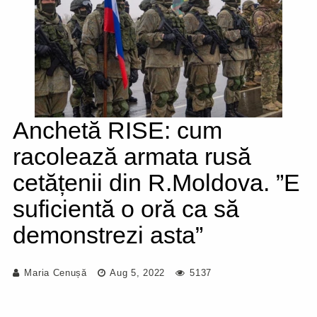
Anchetă RISE: cum
racolează armata rusă
cetățenii din R.Moldova. ”E
suficientă o oră ca să
demonstrezi asta”
Maria Cenușă
Aug 5, 2022
5137