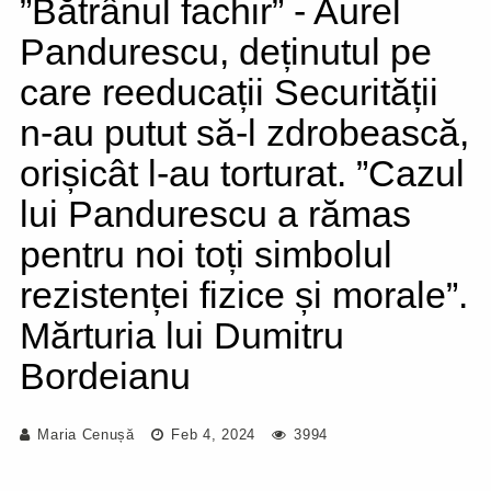
”Bătrânul fachir” - Aurel
Pandurescu, deținutul pe
care reeducații Securității
n-au putut să-l zdrobească,
orișicât l-au torturat. ”Cazul
lui Pandurescu a rămas
pentru noi toți simbolul
rezistenței fizice și morale”.
Mărturia lui Dumitru
Bordeianu
Maria Cenușă
Feb 4, 2024
3994