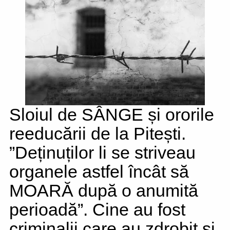
Sloiul de SÂNGE și ororile
reeducării de la Pitești.
”Deținuților li se striveau
organele astfel încât să
MOARĂ după o anumită
perioadă”. Cine au fost
criminalii care au zdrobit și