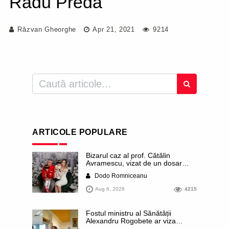
Radu Preda
Răzvan Gheorghe
Apr 21, 2021
9214
ARTICOLE POPULARE
Bizarul caz al prof. Cătălin
Avramescu, vizat de un dosar
DIICOT pentru „pornografie
Dodo Romniceanu
infantilă”. Miroase a execuție
stalinistă. Cea mai imundă parte a
Aug 6, 2026
4215
presei publică inclusiv documente
„scurse” de la stat în care sunt
dezvăluite date ultra-personale
Fostul ministru al Sănătății
ale profesorului, inclusiv
Alexandru Rogobete ar viza
diagnostice și tratamente
funcția lui Dominic Fritz de primar