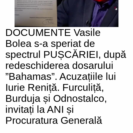
DOCUMENTE Vasile
Bolea s-a speriat de
spectrul PUȘCĂRIEI, după
redeschiderea dosarului
”Bahamas”. Acuzațiile lui
Iurie Reniță. Furculiță,
Burduja și Odnostalco,
invitați la ANI și
Procuratura Generală