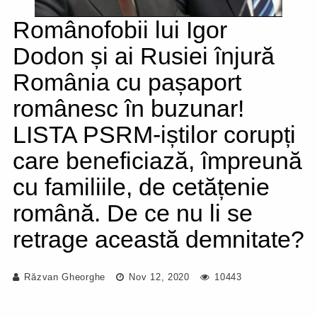
Românofobii lui Igor
Dodon și ai Rusiei înjură
România cu pașaport
românesc în buzunar!
LISTA PSRM-iștilor corupți
care beneficiază, împreună
cu familiile, de cetățenie
română. De ce nu li se
retrage această demnitate?
Răzvan Gheorghe
Nov 12, 2020
10443