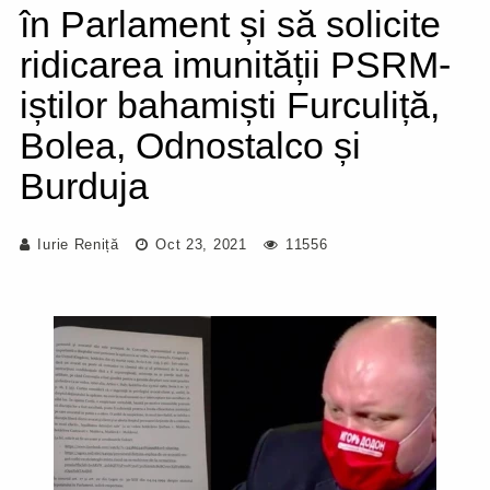
în Parlament și să solicite
ridicarea imunității PSRM-
iștilor bahamiști Furculiță,
Bolea, Odnostalco și
Burduja
Iurie Reniță
Oct 23, 2021
11556