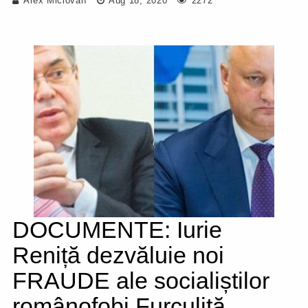
Alex Miclovan
Aug 18, 2020
2272
DOCUMENTE: Iurie
Reniță dezvăluie noi
FRAUDE ale socialiștilor
românofobi Furculiță,