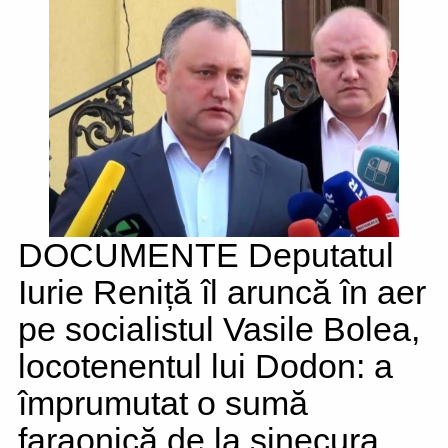
DOCUMENTE Deputatul
Iurie Reniță îl aruncă în aer
pe socialistul Vasile Bolea,
locotenentul lui Dodon: a
împrumutat o sumă
faraonică de la sinecura