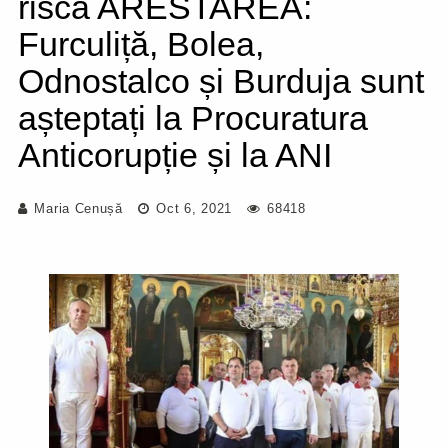
riscă ARESTAREA:
Furculiță, Bolea,
Odnostalco și Burduja sunt
așteptați la Procuratura
Anticorupție și la ANI
Maria Cenușă
Oct 6, 2021
68418