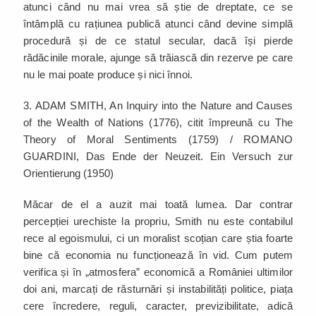
atunci când nu mai vrea să știe de dreptate, ce se
întâmplă cu rațiunea publică atunci când devine simplă
procedură și de ce statul secular, dacă își pierde
rădăcinile morale, ajunge să trăiască din rezerve pe care
nu le mai poate produce și nici înnoi.
3. ADAM SMITH, An Inquiry into the Nature and Causes
of the Wealth of Nations (1776), citit împreună cu The
Theory of Moral Sentiments (1759) / ROMANO
GUARDINI, Das Ende der Neuzeit. Ein Versuch zur
Orientierung (1950)
Măcar de el a auzit mai toată lumea. Dar contrar
percepției urechiste la propriu, Smith nu este contabilul
rece al egoismului, ci un moralist scoțian care știa foarte
bine că economia nu funcționează în vid. Cum putem
verifica și în „atmosfera” economică a României ultimilor
doi ani, marcați de răsturnări și instabilități politice, piața
cere încredere, reguli, caracter, previzibilitate, adică