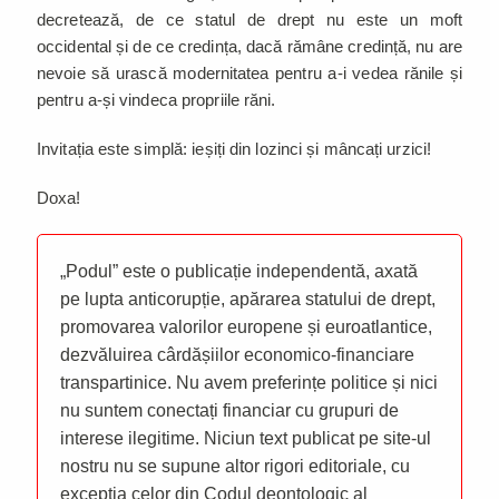
decretează, de ce statul de drept nu este un moft
occidental și de ce credința, dacă rămâne credință, nu are
nevoie să urască modernitatea pentru a-i vedea rănile și
pentru a-și vindeca propriile răni.
Invitația este simplă: ieșiți din lozinci și mâncați urzici!
Doxa!
„Podul” este o publicație independentă, axată
pe lupta anticorupție, apărarea statului de drept,
promovarea valorilor europene și euroatlantice,
dezvăluirea cârdășiilor economico-financiare
transpartinice. Nu avem preferințe politice și nici
nu suntem conectați financiar cu grupuri de
interese ilegitime. Niciun text publicat pe site-ul
nostru nu se supune altor rigori editoriale, cu
excepția celor din Codul deontologic al