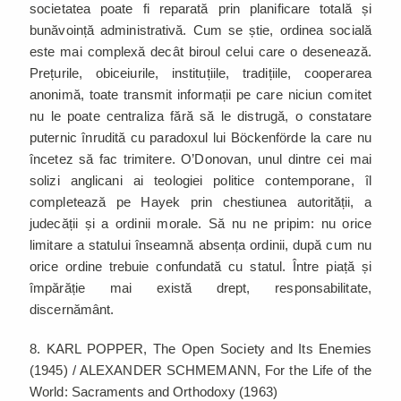
societatea poate fi reparată prin planificare totală și
bunăvoință administrativă. Cum se știe, ordinea socială
este mai complexă decât biroul celui care o desenează.
Prețurile, obiceiurile, instituțiile, tradițiile, cooperarea
anonimă, toate transmit informații pe care niciun comitet
nu le poate centraliza fără să le distrugă, o constatare
puternic înrudită cu paradoxul lui Böckenförde la care nu
încetez să fac trimitere. O’Donovan, unul dintre cei mai
solizi anglicani ai teologiei politice contemporane, îl
completează pe Hayek prin chestiunea autorității, a
judecății și a ordinii morale. Să nu ne pripim: nu orice
limitare a statului înseamnă absența ordinii, după cum nu
orice ordine trebuie confundată cu statul. Între piață și
împărăție mai există drept, responsabilitate,
discernământ.
8. KARL POPPER, The Open Society and Its Enemies
(1945) / ALEXANDER SCHMEMANN, For the Life of the
World: Sacraments and Orthodoxy (1963)