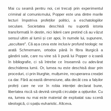
Mai cu seamă pentru noi, cei trecuți prin experimentul
criminal al comunismului, Popper este una dintre marile
lecturi împotriva profeților politici, a eschatologiilor
seculare. Societatea deschisă nu suportă istoria
transformată în destin, nici liderii care pretind că au văzut
sensul ultim al lumii și cer apoi, în numele lui, supunere,
„ascultare”. Că așa ceva este inclusiv profund teologic ne
arată Schmemann, ortodox până în fibra liturgică a
gândirii sale, care nu vine să îi pună lui Popper o icoană
în bibliografie, ci să întrebe ce înseamnă cu adevărat
deschiderea lumii. Or, lumea nu este deschisă doar prin
proceduri, ci prin liturghie, mulțumire, recuperarea creației
ca dar. Fără această dimensiune, alta decât cea a falșilor
profeți care ne vor în robia intenției declarat bune,
libertatea riscă să devină simplă circulație a opțiunilor. Cu
ea, lumea nu mai este material de exploatat sau scenă
ideologică, ci spațiu euharistic. Altceva.