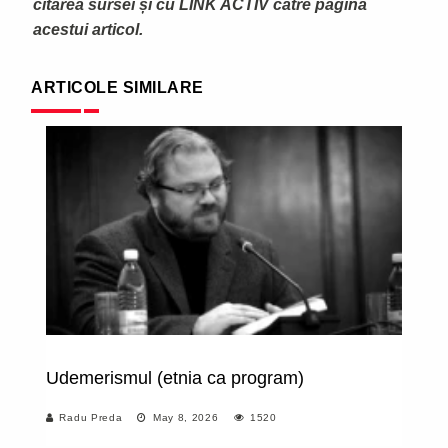
citarea sursei și cu LINK ACTIV către pagina
acestui articol.
ARTICOLE SIMILARE
Udemerismul (etnia ca program)
C
Radu Preda
May 8, 2026
1520