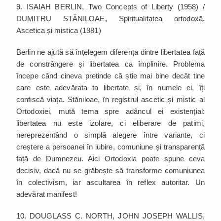
9. ISAIAH BERLIN, Two Concepts of Liberty (1958) /
DUMITRU STĂNILOAE, Spiritualitatea ortodoxă.
Ascetica și mistica (1981)
Berlin ne ajută să înțelegem diferența dintre libertatea față
de constrângere și libertatea ca împlinire. Problema
începe când cineva pretinde că știe mai bine decât tine
care este adevărata ta libertate și, în numele ei, îți
confiscă viața. Stăniloae, în registrul ascetic și mistic al
Ortodoxiei, mută tema spre adâncul ei existențial:
libertatea nu este izolare, ci eliberare de patimi,
nereprezentând o simplă alegere între variante, ci
creștere a persoanei în iubire, comuniune și transparență
față de Dumnezeu. Aici Ortodoxia poate spune ceva
decisiv, dacă nu se grăbește să transforme comuniunea
în colectivism, iar ascultarea în reflex autoritar. Un
adevărat manifest!
10. DOUGLASS C. NORTH, JOHN JOSEPH WALLIS,