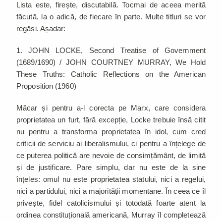
Lista este, firește, discutabilă. Tocmai de aceea merită
făcută, la o adică, de fiecare în parte. Multe titluri se vor
regăsi. Așadar:
1. JOHN LOCKE, Second Treatise of Government
(1689/1690) / JOHN COURTNEY MURRAY, We Hold
These Truths: Catholic Reflections on the American
Proposition (1960)
Măcar și pentru a-l corecta pe Marx, care considera
proprietatea un furt, fără excepție, Locke trebuie însă citit
nu pentru a transforma proprietatea în idol, cum cred
criticii de serviciu ai liberalismului, ci pentru a înțelege de
ce puterea politică are nevoie de consimțământ, de limită
și de justificare. Pare simplu, dar nu este de la sine
înțeles: omul nu este proprietatea statului, nici a regelui,
nici a partidului, nici a majorității momentane. În ceea ce îl
privește, fidel catolicismului și totodată foarte atent la
ordinea constituțională americană, Murray îl completează