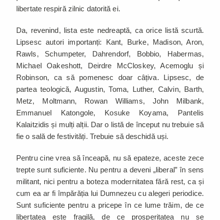
libertate respiră zilnic datorită ei.
Da, revenind, lista este nedreaptă, ca orice listă scurtă.
Lipsesc autori importanți: Kant, Burke, Madison, Aron,
Rawls, Schumpeter, Dahrendorf, Bobbio, Habermas,
Michael Oakeshott, Deirdre McCloskey, Acemoglu și
Robinson, ca să pomenesc doar câțiva. Lipsesc, de
partea teologică, Augustin, Toma, Luther, Calvin, Barth,
Metz, Moltmann, Rowan Williams, John Milbank,
Emmanuel Katongole, Kosuke Koyama, Pantelis
Kalaitzidis și mulți alții. Dar o listă de început nu trebuie să
fie o sală de festivități. Trebuie să deschidă uși.
Pentru cine vrea să înceapă, nu să epateze, aceste zece
trepte sunt suficiente. Nu pentru a deveni „liberal” în sens
militant, nici pentru a boteza modernitatea fără rest, ca și
cum ea ar fi împărăția lui Dumnezeu cu alegeri periodice.
Sunt suficiente pentru a pricepe în ce lume trăim, de ce
libertatea este fragilă, de ce prosperitatea nu se