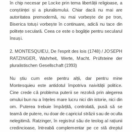
în chip necesar pe Locke prin tema libertății religioase, a
conștiinței și a pluralismului. Chiar dacă nu mai are
autoritatea premodernă, nu mai vorbește de pe tron,
Biserica totuși vorbește în continuare, adică nu tace din
politețe seculară. Ceea ce este o bogăție pentru secularul
însuși.
2. MONTESQUIEU, De l’esprit des lois (1748) / JOSEPH
RATZINGER, Wahrheit, Werte, Macht. Prüfsteine der
pluralistischen Gesellschaft (1993)
Nu știu cum este pentru alții, dar pentru mine
Montesquieu este antidotul împotriva naivității politice.
Cine crede că problema puterii se rezolvă prin alegerea
omului bun nu a înțeles mare lucru nici din istorie, nici din
om. Puterea trebuie împărțită, controlată, pusă să se
teamă de putere, nu doar de capriciul străzii sau de oculta
nelegitimă. Ratzinger, în registrul său de teolog al rațiunii
credincioase, întreabă complementar pe ce stă dreptul