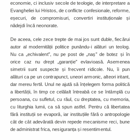
economie, ci inclusiv secole de teologie, de interpretare a
Evangheliei lui Hristos, de conflicte confesionale, reforme,
eșecuri, de compromisuri, convertiri instituționale și
nădejdi încă neonorate.
De aceea, cele zece trepte de mai jos sunt duble, fiecărui
autor al modernității politice punându-i alături un teolog.
Nu ca „echivalent”, nu pe post de „naș” de botez și în
orice caz nu drept „garanție” evlavioasă. Asemenea
simetrii sunt suspecte și frecvent ridicole. Nu, îi pun
alături ca pe un contrapunct, uneori armonic, alteori iritant,
dar mereu fertil. Unul ne ajută să înțelegem forma politică
a libertății, în timp ce celălalt întreabă ce se întâmplă cu
persoana, cu sufletul, cu răul, cu dreptatea, cu memoria,
cu liturghia lumii, ca să spun astfel. Pentru că libertatea
fără instituții se evaporă, iar instituțiile fără o antropologie
cât de cât adevărată devin repede mecanisme reci, bune
de administrat frica, nesiguranța și resentimentul.