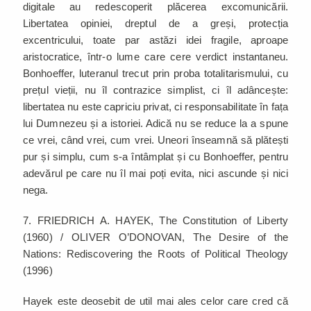
digitale au redescoperit plăcerea excomunicării.
Libertatea opiniei, dreptul de a greși, protecția
excentricului, toate par astăzi idei fragile, aproape
aristocratice, într-o lume care cere verdict instantaneu.
Bonhoeffer, luteranul trecut prin proba totalitarismului, cu
prețul vieții, nu îl contrazice simplist, ci îl adâncește:
libertatea nu este capriciu privat, ci responsabilitate în fața
lui Dumnezeu și a istoriei. Adică nu se reduce la a spune
ce vrei, când vrei, cum vrei. Uneori înseamnă să plătești
pur și simplu, cum s-a întâmplat și cu Bonhoeffer, pentru
adevărul pe care nu îl mai poți evita, nici ascunde și nici
nega.
7. FRIEDRICH A. HAYEK, The Constitution of Liberty
(1960) / OLIVER O’DONOVAN, The Desire of the
Nations: Rediscovering the Roots of Political Theology
(1996)
Hayek este deosebit de util mai ales celor care cred că