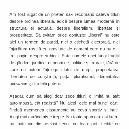
Am fost rugat de un prieten să-i recomand câteva titluri
despre ordinea liberală, adică despre lumea modernă în
structura ei actuală, despre liberalism, libertate și
prosperitate. Să evităm orice confuzie: „liberal” nu este
aici un termen de partid, nici o etichetă electorală, nici
înjurătura rostită cu gravitate de oameni care nu au citit
trei pagini despre subiect. Este numele unei lungi tradiții
de gândire, juridice, economice, politice și morale, fără de
care nu putem înțelege statul de drept, proprietatea,
libertatea de conștiință, piața, pluralismul, demnitatea
persoanei și limitele puterii.
Așadar, cum să alegi doar zece titluri, o limită nu atât
autoimpusă, cât realistă? Nu alegi „cele mai bune” cărți,
fiindcă asemenea clasamente au ceva sportiv și inutil.
Alegi mai curând niște trepte. Nu toate spun același lucru,
nu toate vin din același secol, nu toate pot fi citite cu