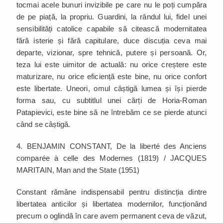
tocmai acele bunuri invizibile pe care nu le poți cumpăra
de pe piață, la propriu. Guardini, la rândul lui, fidel unei
sensibilități catolice capabile să citească modernitatea
fără isterie și fără capitulare, duce discuția ceva mai
departe, vizionar, spre tehnică, putere și persoană. Or,
teza lui este uimitor de actuală: nu orice creștere este
maturizare, nu orice eficiență este bine, nu orice confort
este libertate. Uneori, omul câștigă lumea și își pierde
forma sau, cu subtitlul unei cărți de Horia-Roman
Patapievici, este bine să ne întrebăm ce se pierde atunci
când se câștigă.
4. BENJAMIN CONSTANT, De la liberté des Anciens
comparée à celle des Modernes (1819) / JACQUES
MARITAIN, Man and the State (1951)
Constant rămâne indispensabil pentru distincția dintre
libertatea anticilor și libertatea modernilor, funcționând
precum o oglindă în care avem permanent ceva de văzut,