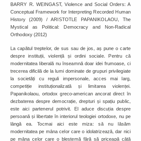
BARRY R. WEINGAST, Violence and Social Orders: A
Conceptual Framework for Interpreting Recorded Human
History (2009) / ARISTOTLE PAPANIKOLAOU, The
Mystical as Political: Democracy and Non-Radical
Orthodoxy (2012)
La capătul treptelor, de sus sau de jos, aș pune o carte
despre instituții, violență și ordini sociale. Pentru că
modernitatea liberală nu înseamnă doar idei frumoase, ci
trecerea dificilă de la lumi dominate de grupuri privilegiate
la societăți cu reguli impersonale, acces mai larg,
competiție instituționalizată și limitarea violenței.
Papanikolaou, ortodox greco-american ancorat direct în
dezbaterea despre democrație, drepturi și spațiu public,
este aici partenerul potrivit. El aduce discuția despre
persoană și libertate în interiorul teologiei ortodoxe, nu pe
lângă ea. Tocmai aici este miza: să nu lăsăm
modernitatea pe mâna celor care o idolatrizează, dar nici
pe mâna celor care o blestemă fără să priceapă câtă