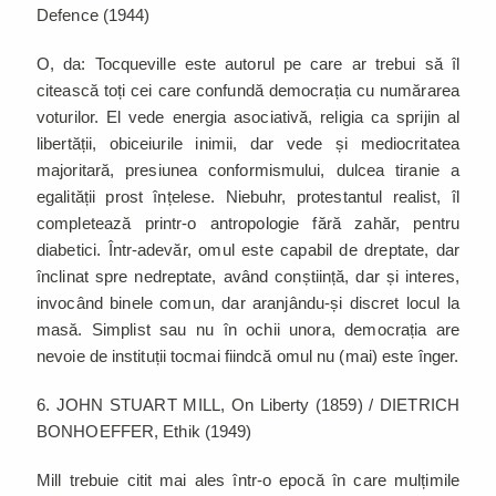
Defence (1944)
O, da: Tocqueville este autorul pe care ar trebui să îl
citească toți cei care confundă democrația cu numărarea
voturilor. El vede energia asociativă, religia ca sprijin al
libertății, obiceiurile inimii, dar vede și mediocritatea
majoritară, presiunea conformismului, dulcea tiranie a
egalității prost înțelese. Niebuhr, protestantul realist, îl
completează printr-o antropologie fără zahăr, pentru
diabetici. Într-adevăr, omul este capabil de dreptate, dar
înclinat spre nedreptate, având conștiință, dar și interes,
invocând binele comun, dar aranjându-și discret locul la
masă. Simplist sau nu în ochii unora, democrația are
nevoie de instituții tocmai fiindcă omul nu (mai) este înger.
6. JOHN STUART MILL, On Liberty (1859) / DIETRICH
BONHOEFFER, Ethik (1949)
Mill trebuie citit mai ales într-o epocă în care mulțimile