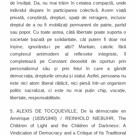
de învățat. Da, nu mai trăim în cetatea compactă, unde
individul dispare în participarea colectivă. Avem viață
privată, conștiință, drepturi, spații de retragere, inclusiv
dreptul de a nu fi mobilizați permanent de patrie, partid
sau popor. Cu toate astea, câtă libertate poate suporta o
societate bazată pe solidaritate, cât putem fi doar noi
înșine, ignorându-i pe alții? Maritain, catolic fără
complexul antimodern al reflexelor integriste, îl
completează pe Constant deosebit de oportun prin
personalismul său și prin felul în care a gândit
democrația, drepturile omului și statul. Astfel, persoana nu
este nici atom liberal rătăcit, nici piesă într-un organism
politic sacralizat, ci este nu mai puțin chip, vocație,
libertate, responsabilitate.
5. ALEXIS DE TOCQUEVILLE, De la démocratie en
Amérique (1835/1840) / REINHOLD NIEBUHR, The
Children of Light and the Children of Darkness: A
Vindication of Democracy and a Critique of Its Traditional