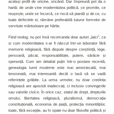
același profit de oricine, oricând. Dar împreună pot da o
hartă: de unde vine modernitatea politică, ce promite, ce
reușește, unde se încurcă, ce riscă să piardă și de ce, cu
toate defectele ei, rămâne preferabilă tuturor formelor de
servitute mântuitoare pe hârtie.
Fiind teolog, nu pot însă recomanda doar autori „laici”, ca
și cum modernitatea s-ar fi născut într-un laborator fără
memorie religioasă, fără dispute despre conștiință, lege,
persoană, păcat, responsabilitate, putere, sărăcie și
speranță. Cum am detaliat puțin într-o postare recentă,
genealogia lumii moderne este mai amestecată, mai
tensionată, mai interesantă decât o lasă să se vadă
referințele grăbite. La urma urmelor, nu doar credința
religioasă are apostoli inadecvați, ci inclusiv convingerile
sau valorile civice. În orice caz, statul de drept, drepturile
omului, libertatea religioasă, pluralismul, democrația
constituțională, economia de piață, protecția minorităților,
toate, fără excepție, au în spate nu doar filosofie politică și