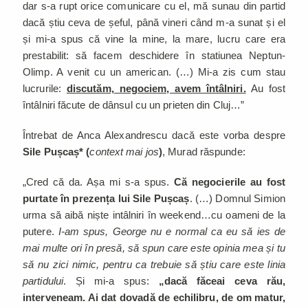
dar s-a rupt orice comunicare cu el, mă sunau din partid
dacă știu ceva de șeful, până vineri când m-a sunat și el
și mi-a spus că vine la mine, la mare, lucru care era
prestabilit: să facem deschidere în statiunea Neptun-
Olimp. A venit cu un american. (…) Mi-a zis cum stau
lucrurile:
discutăm, negociem, avem întâlniri.
Au fost
întâlniri făcute de dânsul cu un prieten din Cluj…”
Întrebat de Anca Alexandrescu dacă este vorba despre
Sile Pușcaș* (
context mai jos
)
, Murad răspunde:
„Cred că da. Așa mi s-a spus.
Că negocierile au fost
purtate în prezența lui Sile Pușcaș
. (…) Domnul Simion
urma să aibă niște intâlniri în weekend…cu oameni de la
putere.
I-am spus, George nu e normal ca eu să ies de
mai multe ori în presă, să spun care este opinia mea și tu
să nu zici nimic, pentru ca trebuie să știu care este linia
partidului
. Și mi-a spus:
„dacă făceai ceva rău,
interveneam. Ai dat dovadă de echilibru, de om matur,