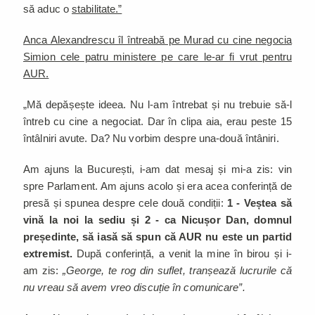
să aduc o
stabilitate.”
Anca Alexandrescu îl întreabă pe Murad cu cine negocia
Simion cele patru ministere pe care le-ar fi vrut pentru
AUR.
„Mă depășește ideea. Nu l-am întrebat și nu trebuie să-l
întreb cu cine a negociat. Dar în clipa aia, erau peste 15
întâlniri avute. Da? Nu vorbim despre una-două întâniri.
Am ajuns la București, i-am dat mesaj și mi-a zis: vin
spre Parlament. Am ajuns acolo și era acea conferință de
presă și spunea despre cele două condiții:
1 - Veștea să
vină la noi la sediu și 2 - ca Nicușor Dan, domnul
președinte, să iasă să spun că AUR nu este un partid
extremist.
După conferință, a venit la mine în birou și i-
am zis:
„George, te rog din suflet, tranșează lucrurile că
nu vreau să avem vreo discuție în comunicare”.