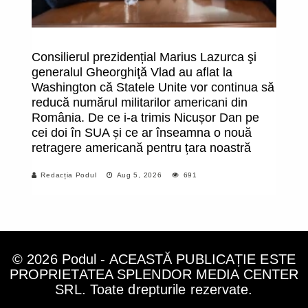
Consilierul prezidențial Marius Lazurca şi
Bi
generalul Gheorghiţă Vlad au aflat la
d
Washington că Statele Unite vor continua să
in
reducă numărul militarilor americani din
ma
România. De ce i-a trimis Nicușor Dan pe
do
cei doi în SUA și ce ar înseamna o nouă
de
retragere americană pentru țara noastră
pr
t
Redacția Podul
Aug 5, 2026
691
© 2026 Podul - ACEASTĂ PUBLICAȚIE ESTE
PROPRIETATEA SPLENDOR MEDIA CENTER
SRL. Toate drepturile rezervate.