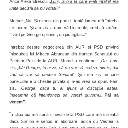
Anca Alexandrescu:
„
Luni, la ora la care v-ați întâlnit era
luată decizia să nu votați?”
Murad: „Nu. Și nimeni din partid...toată lumea mă întreba
ce facem. Și am zis la cum văd lucrurile, cred că votăm,
îl văd pe George optimist, un pic agitat...”
Întrebat despre negocierea din AUR și PSD privind
înlocuirea lui Mircea Abrudean din fruntea Senatului cu
Petrișor Peiu de la AUR, Murad a confirmat:
„Da. I-am
zis, „băi George, tu ai zis că nu vor să cedeze nimic, dar
văd că vor să cedeze Senatul”
. Și mi-a zis pe cine
pune...dar e o chestie privată și n-aș vrea să spun. I-am
zis, „
George, dacă tu ai ajuns la discuțiile astea,
înseamnă că intenționezi să votezi guvernul
...
Păi să
vedem”
.
În clipa aia mă sună cineva de la PSD care mă întreabă
dacă Simion e serios în abordare, adică cu Veștea la