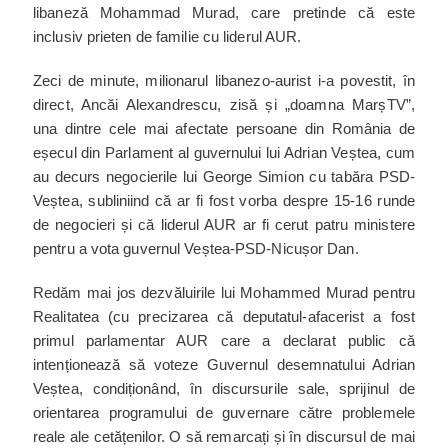
libaneză Mohammad Murad, care pretinde că este
inclusiv prieten de familie cu liderul AUR.
Zeci de minute, milionarul libanezo-aurist i-a povestit, în
direct, Ancăi Alexandrescu, zisă și „doamna MarșTV”,
una dintre cele mai afectate persoane din România de
eșecul din Parlament al guvernului lui Adrian Veștea, cum
au decurs negocierile lui George Simion cu tabăra PSD-
Veștea, subliniind că ar fi fost vorba despre 15-16 runde
de negocieri și că liderul AUR ar fi cerut patru ministere
pentru a vota guvernul Veștea-PSD-Nicușor Dan.
Redăm mai jos dezvăluirile lui Mohammed Murad pentru
Realitatea (cu precizarea că deputatul-afacerist a fost
primul parlamentar AUR care a declarat public că
intenționează să voteze Guvernul desemnatului Adrian
Veștea, condiționând, în discursurile sale, sprijinul de
orientarea programului de guvernare către problemele
reale ale cetățenilor. O să remarcați și în discursul de mai