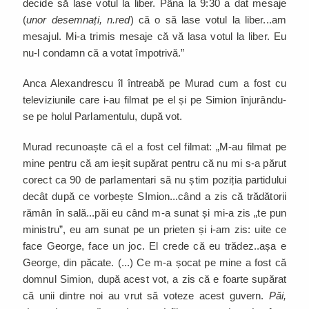
decide să lase votul la liber. Pâna la 9:30 a dat mesaje
(
unor desemnați, n.red
) că o să lase votul la liber...am
mesajul. Mi-a trimis mesaje că vă lasa votul la liber. Eu
nu-l condamn că a votat împotrivă.”
Anca Alexandrescu îl întreabă pe Murad cum a fost cu
televiziunile care i-au filmat pe el și pe Simion înjurându-
se pe holul Parlamentulu, după vot.
Murad recunoaște că el a fost cel filmat: „M-au filmat pe
mine pentru că am ieșit supărat pentru că nu mi s-a părut
corect ca 90 de parlamentari să nu știm poziția partidului
decât după ce vorbește SImion...când a zis că trădătorii
rămân în sală...păi eu când m-a sunat și mi-a zis „te pun
ministru”, eu am sunat pe un prieten și i-am zis: uite ce
face George, face un joc. El crede că eu trădez..așa e
George, din păcate. (...) Ce m-a șocat pe mine a fost că
domnul Simion, după acest vot, a zis că e foarte supărat
că unii dintre noi au vrut să voteze acest guvern.
Păi,