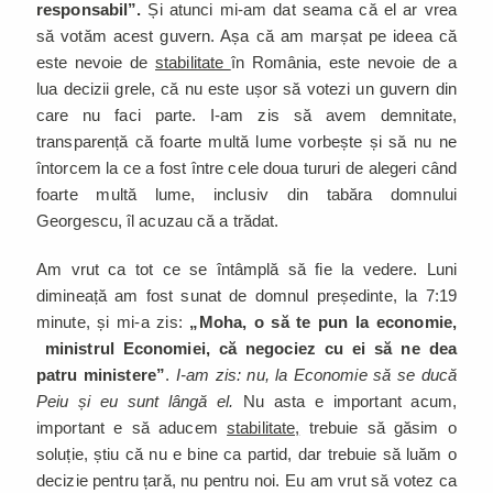
responsabil”.
Și atunci mi-am dat seama că el ar vrea
să votăm acest guvern. Așa că am marșat pe ideea că
este nevoie de
stabilitate
în România, este nevoie de a
lua decizii grele, că nu este ușor să votezi un guvern din
care nu faci parte. I-am zis să avem demnitate,
transparență că foarte multă lume vorbește și să nu ne
întorcem la ce a fost între cele doua tururi de alegeri când
foarte multă lume, inclusiv din tabăra domnului
Georgescu, îl acuzau că a trădat.
Am vrut ca tot ce se întâmplă să fie la vedere. Luni
dimineață am fost sunat de domnul președinte, la 7:19
minute, și mi-a zis:
„Moha, o să te pun la economie,
ministrul Economiei, că negociez cu ei să ne dea
patru ministere”
.
I-am zis: nu, la Economie să se ducă
Peiu și eu sunt lângă el.
Nu asta e important acum,
important e să aducem
stabilitate,
trebuie să găsim o
soluție, știu că nu e bine ca partid, dar trebuie să luăm o
decizie pentru țară, nu pentru noi. Eu am vrut să votez ca