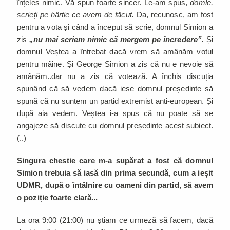
înțeles nimic. Vă spun foarte sincer. Le-am spus,
domle,
scrieți pe hârtie ce avem de făcut.
Da, recunosc, am fost
pentru a vota și când a început să scrie, domnul Simion a
zis
„nu mai scriem nimic că mergem pe încredere”.
Și
domnul Veștea a întrebat dacă vrem să amânăm votul
pentru mâine. Și George Simion a zis că nu e nevoie să
amânăm..dar nu a zis că votează. A închis discuția
spunând că să vedem dacă iese domnul președinte să
spună că nu suntem un partid extremist anti-european. Și
după aia vedem. Veștea i-a spus că nu poate să se
angajeze să discute cu domnul președinte acest subiect.
(..)
Singura chestie care m-a supărat a fost că domnul
Simion trebuia să iasă din prima secundă, cum a ieșit
UDMR, după o întâlnire cu oameni din partid, să avem
o poziție foarte clară...
La ora 9:00 (21:00) nu știam ce urmeză să facem, dacă