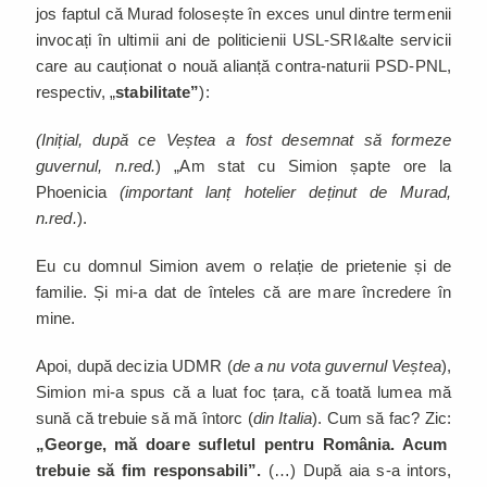
jos faptul că Murad folosește în exces unul dintre termenii
invocați în ultimii ani de politicienii USL-SRI&alte servicii
care au cauționat o nouă alianță contra-naturii PSD-PNL,
respectiv, „
stabilitate”
):
(Inițial, după ce Veștea a fost desemnat să formeze
guvernul, n.red.
) „Am stat cu Simion șapte ore la
Phoenicia
(important lanț hotelier deținut de Murad,
n.red.
).
Eu cu domnul Simion avem o relație de prietenie și de
familie. Și mi-a dat de înteles că are mare încredere în
mine.
Apoi, după decizia UDMR (
de a nu vota guvernul Veștea
),
Simion mi-a spus că a luat foc țara, că toată lumea mă
sună că trebuie să mă întorc (
din Italia
). Cum să fac? Zic:
„George, mă doare sufletul pentru România. Acum
trebuie să fim responsabili”.
(…) După aia s-a intors,