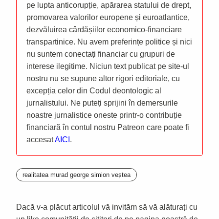
pe lupta anticorupție, apărarea statului de drept,
promovarea valorilor europene și euroatlantice,
dezvăluirea cârdășiilor economico-financiare
transpartinice. Nu avem preferințe politice și nici
nu suntem conectați financiar cu grupuri de
interese ilegitime. Niciun text publicat pe site-ul
nostru nu se supune altor rigori editoriale, cu
excepția celor din Codul deontologic al
jurnalistului. Ne puteți sprijini în demersurile
noastre jurnalistice oneste printr-o contribuție
financiară în contul nostru Patreon care poate fi
accesat
AICI
.
realitatea murad george simion veștea
Dacă v-a plăcut articolul vă invităm să vă alăturați cu