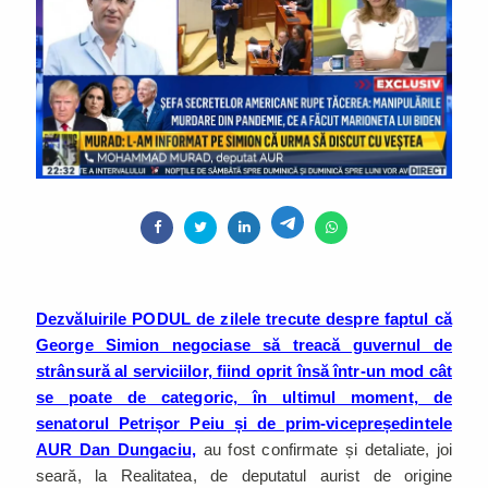
Dezvăluirile PODUL de zilele trecute despre faptul că
George Simion negociase să treacă guvernul de
strânsură al serviciilor, fiind oprit însă într-un mod cât
se poate de categoric, în ultimul moment, de
senatorul Petrișor Peiu și de prim-vicepreședintele
AUR Dan Dungaciu,
au fost confirmate și detaliate, joi
seară, la Realitatea, de deputatul aurist de origine