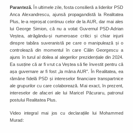
Paranteză.
În ultimele zile, fosta consilieră a liderilor PSD
Anca Alexandrescu, ajunsă propagandistă la Realitatea
Plus, le-a reproșat continuu celor de la AUR, dar mai ales
lui George Simion, că nu a votat Guvernul PSD-Adrian
Veștea, atrăgându-și numeroase critici și chiar injurii
dinspre tabăra suveranistă pe care o manipulează și o
controlează din momentul în care Călin Georgescu a
ajuns în turul al doilea al alegerilor prezidențiale din 2024.
Ea susține că ar fi vrut ca Veștea să fie învestit pentru că
așa guvernare ar fi fost „la mâna AUR”. În Realitatea, ea
rămâne fidelă PSD și intereselor financiare transpartnice
ale grupurilor cu care colaborează. Mai exact, în prezent,
intereselor de afaceri ale lui Maricel Păcuraru, patronul
postului Realitatea Plus.
Video integral mai jos cu declarațiile lui Mohammed
Murad: