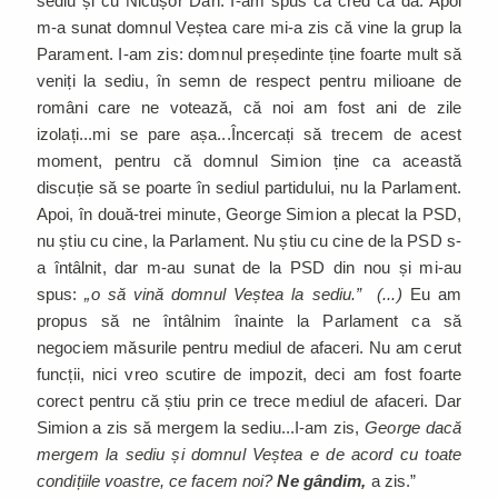
sediu și cu Nicușor Dan. I-am spus că cred că da. Apoi
m-a sunat domnul Veștea care mi-a zis că vine la grup la
Parament. I-am zis: domnul președinte ține foarte mult să
veniți la sediu, în semn de respect pentru milioane de
români care ne votează, că noi am fost ani de zile
izolați...mi se pare așa...Încercați să trecem de acest
moment, pentru că domnul Simion ține ca această
discuție să se poarte în sediul partidului, nu la Parlament.
Apoi, în două-trei minute, George Simion a plecat la PSD,
nu știu cu cine, la Parlament. Nu știu cu cine de la PSD s-
a întâlnit, dar m-au sunat de la PSD din nou și mi-au
spus:
„o să vină domnul Veștea la sediu.” (...)
Eu am
propus să ne întâlnim înainte la Parlament ca să
negociem măsurile pentru mediul de afaceri. Nu am cerut
funcții, nici vreo scutire de impozit, deci am fost foarte
corect pentru că știu prin ce trece mediul de afaceri. Dar
Simion a zis să mergem la sediu...I-am zis,
George dacă
mergem la sediu și domnul Veștea e de acord cu toate
condițiile voastre, ce facem noi?
Ne gândim,
a zis.”