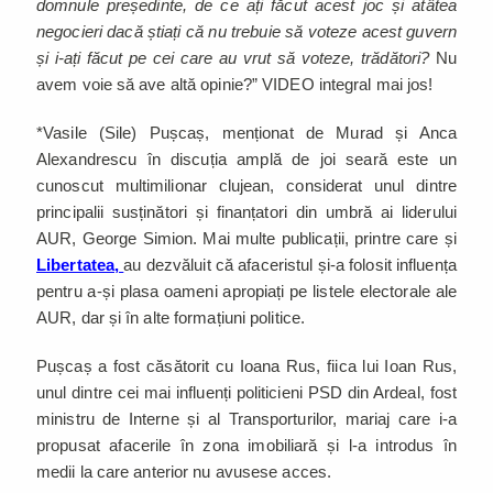
domnule președinte, de ce ați făcut acest joc și atâtea
negocieri dacă știați că nu trebuie să voteze acest guvern
și i-ați făcut pe cei care au vrut să voteze, trădători?
Nu
avem voie să ave altă opinie?” VIDEO integral mai jos!
*Vasile (Sile) Pușcaș, menționat de Murad și Anca
Alexandrescu în discuția amplă de joi seară este un
cunoscut multimilionar clujean, considerat unul dintre
principalii susținători și finanțatori din umbră ai liderului
AUR, George Simion. Mai multe publicații, printre care și
Libertatea,
au dezvăluit că afaceristul și-a folosit influența
pentru a-și plasa oameni apropiați pe listele electorale ale
AUR, dar și în alte formațiuni politice.
Pușcaș a fost căsătorit cu Ioana Rus, fiica lui Ioan Rus,
unul dintre cei mai influenți politicieni PSD din Ardeal, fost
ministru de Interne și al Transporturilor, mariaj care i-a
propusat afacerile în zona imobiliară și l-a introdus în
medii la care anterior nu avusese acces.