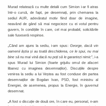
Murad relatează cu multe detalii cum Simion i-ar fi atras
într-o cursă, de fapt, pe desemnați, prin chemarea la
sediul AUR, adevăratul motiv fiind doar de imagine,
neavând de gând să mai negocieze cu ei votul pentru
guvern, în condițiile în care, cel mai probabil, solicitările
sale fuseseră respinse.
„Când am ajuns la sediu, i-am spus:
George, dacă vin
oamenii ăștia și au toată deschiderea, ce le spui, nu mai
bine să nu mai vină dacă nu poți să le garantezi nimic”
, i-a
spus Murad lui Simion (foarte grijuliu omul de afaceri
libanez cu imaginea desemnaților). Discuțiile despre
venirea la sediu a lui Veștea au fost conduse din partea
desemnaților de Bogdan Ivan, PSD, fost ministru al
Energiei, de asemenea, propus la Energie, în guvernul
desemnat.
„A fost o discuție de două ore, în care eu, personal, n-am