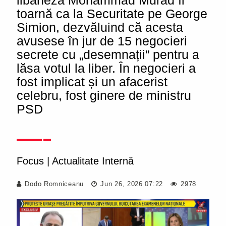
libaneză Mohammad Murad îl
toarnă ca la Securitate pe George
Simion, dezvăluind că acesta
avusese în jur de 15 negocieri
secrete cu „desemnații” pentru a
lăsa votul la liber. În negocieri a
fost implicat și un afacerist
celebru, fost ginere de ministru
PSD
Focus
|
Actualitate Internă
Dodo Romniceanu
Jun 26, 2026 07:22
2978