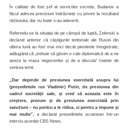
În calitate de fost șef al serviciilor secrete, Budanov a
făcut adesea previziuni îndrăznețe cu privire la rezultatul
războiului, dar nu toate s-au adeverit.
Referindu-se la situația de pe câmpul de luptă, Zelenski a
declarat anterior că câștigurile teritoriale ale Rusiei din
ultima lună au fost mai mici decât pierderile înregistrate,
adăugând că „trebuie să găsim o cale diplomatică de a ne
așeza la masa negocierilor și de a discuta” înainte de
venirea iernii.
„Dar depinde de presiunea exercitată asupra lui
(președintele rus Vladimir) Putin, de presiunea din
cadrul societății sale, și cred că aceasta este în
creștere, precum și de presiunea exercitată prin
sancțiuni – nu pentru a le ridica, ci pentru a impune și
mai multe”,
a declarat președintele ucrainean într-un
interviu acordat CBS News.