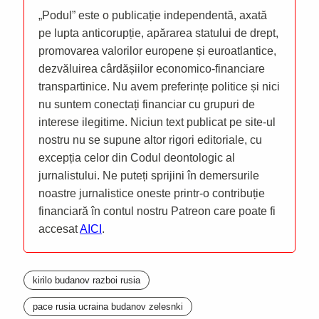
„Podul” este o publicație independentă, axată
pe lupta anticorupție, apărarea statului de drept,
promovarea valorilor europene și euroatlantice,
dezvăluirea cârdășiilor economico-financiare
transpartinice. Nu avem preferințe politice și nici
nu suntem conectați financiar cu grupuri de
interese ilegitime. Niciun text publicat pe site-ul
nostru nu se supune altor rigori editoriale, cu
excepția celor din Codul deontologic al
jurnalistului. Ne puteți sprijini în demersurile
noastre jurnalistice oneste printr-o contribuție
financiară în contul nostru Patreon care poate fi
accesat
AICI
.
kirilo budanov razboi rusia
pace rusia ucraina budanov zelesnki