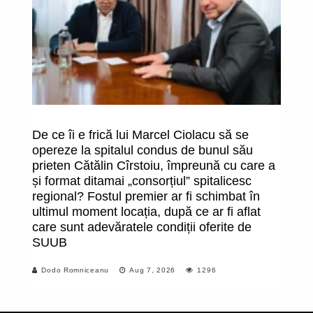
De ce îi e frică lui Marcel Ciolacu să se
O
opereze la spitalul condus de bunul său
î
prieten Cătălin Cîrstoiu, împreună cu care a
fa
și format ditamai „consorțiul” spitalicesc
uc
regional? Fostul premier ar fi schimbat în
m
ultimul moment locația, după ce ar fi aflat
care sunt adevăratele condiții oferite de
SUUB
Dodo Romniceanu
Aug 7, 2026
1296