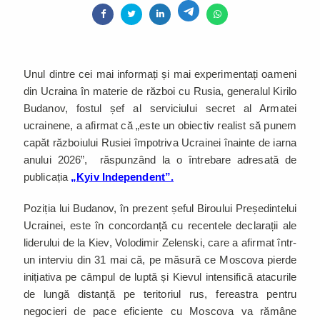
Unul dintre cei mai informați și mai experimentați oameni
din Ucraina în materie de război cu Rusia, generalul Kirilo
Budanov, fostul șef al serviciului secret al Armatei
ucrainene, a afirmat că „este un obiectiv realist să punem
capăt războiului Rusiei împotriva Ucrainei înainte de iarna
anului 2026”, răspunzând la o întrebare adresată de
publicația
„Kyiv Independent”.
Poziția lui Budanov, în prezent șeful Biroului Președintelui
Ucrainei, este în concordanță cu recentele declarații ale
liderului de la Kiev, Volodimir Zelenski, care a afirmat într-
un interviu din 31 mai că, pe măsură ce Moscova pierde
inițiativa pe câmpul de luptă și Kievul intensifică atacurile
de lungă distanță pe teritoriul rus, fereastra pentru
negocieri de pace eficiente cu Moscova va rămâne