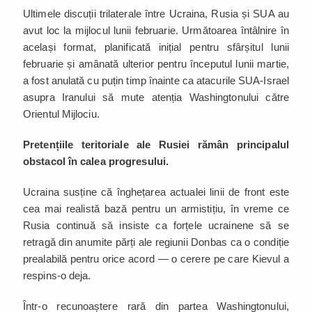
Ultimele discuții trilaterale între Ucraina, Rusia și SUA au
avut loc la mijlocul lunii februarie. Următoarea întâlnire în
același format, planificată inițial pentru sfârșitul lunii
februarie și amânată ulterior pentru începutul lunii martie,
a fost anulată cu puțin timp înainte ca atacurile SUA-Israel
asupra Iranului să mute atenția Washingtonului către
Orientul Mijlociu.
Pretențiile teritoriale ale Rusiei rămân principalul
obstacol în calea progresului.
Ucraina susține că înghețarea actualei linii de front este
cea mai realistă bază pentru un armistițiu, în vreme ce
Rusia continuă să insiste ca forțele ucrainene să se
retragă din anumite părți ale regiunii Donbas ca o condiție
prealabilă pentru orice acord — o cerere pe care Kievul a
respins-o deja.
Într-o recunoaștere rară din partea Washingtonului,