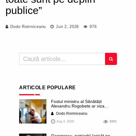
publice”
Dodo Romniceanu
Jun 2, 2026
976
ARTICOLE POPULARE
Fostul ministru al Sănătății
Alexandru Rogobete ar viza
funcția lui Dominic Fritz de primar
Dodo Romniceanu
al orașului Timișoara. Pesedistul
publică imagini demne de Coreea
Aug 3, 2026
3331
de Nord cu femei din Timișoara
care îl strâng în brațe plângând
Georgescu, patriarh! (oricât ne-