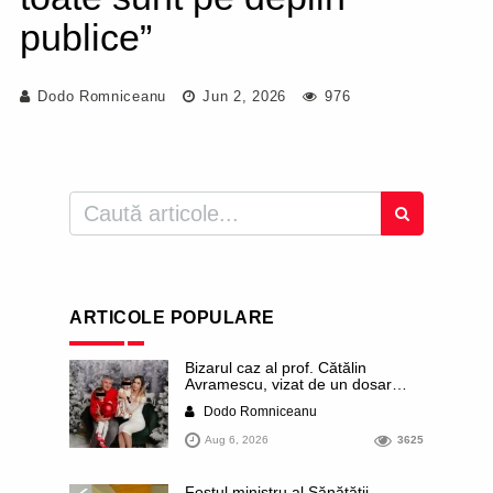
publice”
Dodo Romniceanu
Jun 2, 2026
976
ARTICOLE POPULARE
Bizarul caz al prof. Cătălin
Avramescu, vizat de un dosar
DIICOT pentru „pornografie
Dodo Romniceanu
infantilă”. Miroase a execuție
stalinistă. Cea mai imundă parte a
Aug 6, 2026
3625
presei publică inclusiv documente
„scurse” de la stat în care sunt
dezvăluite date ultra-personale
Fostul ministru al Sănătății