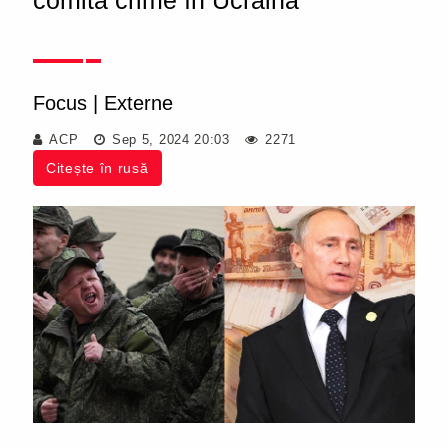
comită crime în Ucraina
Focus
|
Externe
ACP
Sep 5, 2024 20:03
2271
Citește în rusă