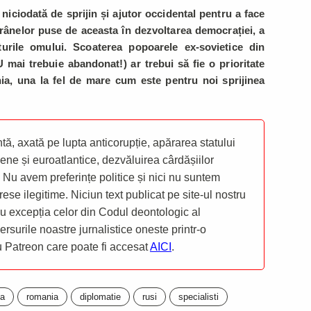
niciodată de sprijin și ajutor occidental pentru a face
 frânelor puse de aceasta în dezvoltarea democrației, a
turile omului. Scoaterea popoarele ex-sovietice din
mai trebuie abandonat!) ar trebui să fie o prioritate
a, una la fel de mare cum este pentru noi sprijinea
ă, axată pe lupta anticorupție, apărarea statului
ene și euroatlantice, dezvăluirea cârdășiilor
 Nu avem preferințe politice și nici nu suntem
rese ilegitime. Niciun text publicat pe site-ul nostru
 cu excepția celor din Codul deontologic al
mersurile noastre jurnalistice oneste printr-o
ru Patreon care poate fi accesat
AICI
.
ia
romania
diplomatie
rusi
specialisti