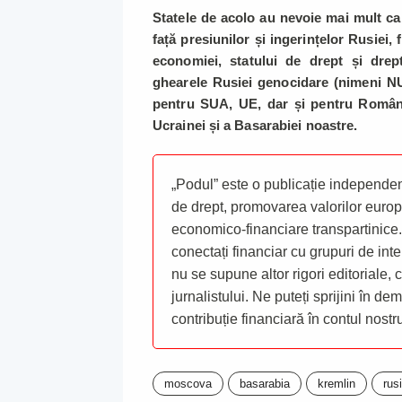
Statele de acolo au nevoie mai mult ca 
față presiunilor și ingerințelor Rusiei,
economiei, statului de drept și drep
ghearele Rusiei genocidare (nimeni NU 
pentru SUA, UE, dar și pentru Români
Ucrainei și a Basarabiei noastre.
„Podul” este o publicație independent
de drept, promovarea valorilor europ
economico-financiare transpartinice.
conectați financiar cu grupuri de inte
nu se supune altor rigori editoriale,
jurnalistului. Ne puteți sprijini în de
contribuție financiară în contul nost
moscova
basarabia
kremlin
rus