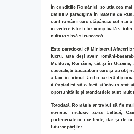
În condițiile României, soluția cea mai
definitiv paradigma în materie de Rusia
sunt românii care stăpânesc cel mai bi
în vedere istoria lor complicată și inter
cultura slavă și rusească.
Este paradoxal că Ministerul Afacerilor
lucru, asta deși avem români-basarabe
Moldova, România, cât și în Ucraina, s
specialiștii basarabeni care și-au obțin
a face în primul rând o carieră diplomat
îi împiedică să o facă și într-un stat 
oportunitățile și standardele sunt mult 
Totodată, România ar trebui să fie mult
sovietic, inclusiv zona Baltică, C
parteneriatelor existente, dar și de cr
tuturor părților.