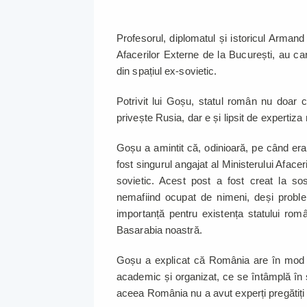
Profesorul, diplomatul și istoricul Arman
Afacerilor Externe de la București, au care
din spațiul ex-sovietic.
Potrivit lui Goșu, statul român nu doar 
privește Rusia, dar e și lipsit de expertiz
Goșu a amintit că, odinioară, pe când era
fost singurul angajat al Ministerului Aface
sovietic. Acest post a fost creat la sos
nemafiind ocupat de nimeni, deși proble
importanță pentru existența statului rom
Basarabia noastră.
Goșu a explicat că România are în mod tra
academic și organizat, ce se întâmplă în sp
aceea România nu a avut experți pregătiți s