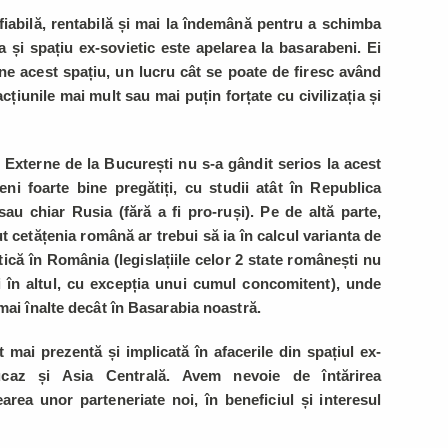
 fiabilă, rentabilă și mai la îndemână pentru a schimba
 și spațiu ex-sovietic este apelarea la basarabeni. Ei
ne acest spațiu, un lucru cât se poate de firesc având
acțiunile mai mult sau mai puțin forțate cu civilizația și
 Externe de la București nu s-a gândit serios la acest
ni foarte bine pregătiți, cu studii atât în Republica
au chiar Rusia (fără a fi pro-ruși). Pe de altă parte,
ut cetățenia română ar trebui să ia în calcul varianta de
ică în România (legislațiile celor 2 state românești nu
și în altul, cu excepția unui cumul concomitent), unde
mai înalte decât în Basarabia noastră.
 mai prezentă și implicată în afacerile din spațiul ex-
aucaz și Asia Centrală. Avem nevoie de întărirea
earea unor parteneriate noi, în beneficiul și interesul