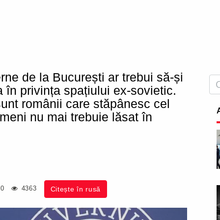
rne de la București ar trebui să-și
n privința spațiului ex-sovietic.
 sunt românii care stăpânesc cel
meni nu mai trebuie lăsat în
00
4363
Citește în rusă