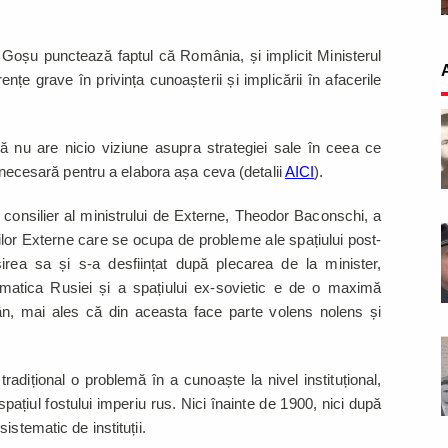
d Goșu punctează faptul că România, și implicit Ministerul
nțe grave în privința cunoașterii și implicării în afacerile
că nu are nicio viziune asupra strategiei sale în ceea ce
a necesară pentru a elabora așa ceva (detalii
AICI
).
 consilier al ministrului de Externe, Theodor Baconschi, a
rilor Externe care se ocupa de probleme ale spațiului post-
irea sa și s-a desființat după plecarea de la minister,
matica Rusiei și a spațiului ex-sovietic e de o maximă
ân, mai ales că din aceasta face parte volens nolens și
dițional o problemă în a cunoaște la nivel instituțional,
ațiul fostului imperiu rus. Nici înainte de 1900, nici după
istematic de instituții.