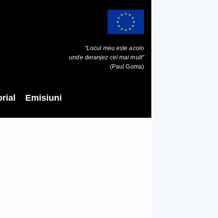
"Locul meu este acolo
unde deranjez cel mai mult"
(Paul Goma)
rial
Emisiuni