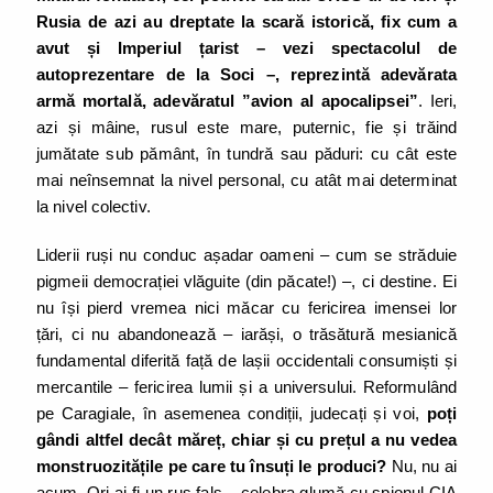
Rusia de azi au dreptate la scară istorică, fix cum a
avut și Imperiul țarist – vezi spectacolul de
autoprezentare de la Soci –, reprezintă adevărata
armă mortală, adevăratul ”avion al apocalipsei”
. Ieri,
azi și mâine, rusul este mare, puternic, fie și trăind
jumătate sub pământ, în tundră sau păduri: cu cât este
mai neînsemnat la nivel personal, cu atât mai determinat
la nivel colectiv.
Liderii ruși nu conduc așadar oameni – cum se străduie
pigmeii democrației vlăguite (din păcate!) –, ci destine. Ei
nu își pierd vremea nici măcar cu fericirea imensei lor
țări, ci nu abandonează – iarăși, o trăsătură mesianică
fundamental diferită față de lașii occidentali consumiști și
mercantile – fericirea lumii și a universului. Reformulând
pe Caragiale, în asemenea condiții, judecați și voi,
poți
gândi altfel decât măreț, chiar și cu prețul a nu vedea
monstruozitățile pe care tu însuți le produci?
Nu, nu ai
acum. Ori ai fi un rus fals – celebra glumă cu spionul CIA