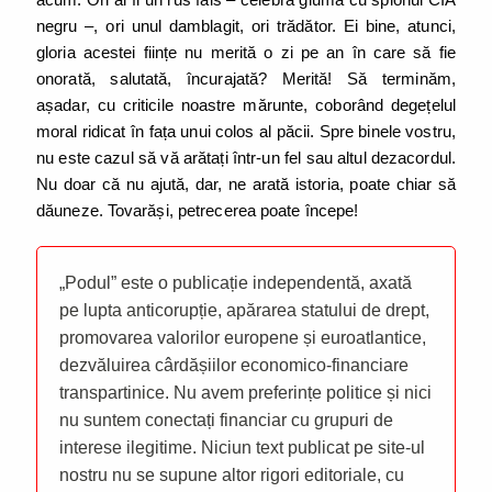
negru –, ori unul damblagit, ori trădător. Ei bine, atunci,
gloria acestei ființe nu merită o zi pe an în care să fie
onorată, salutată, încurajată? Merită! Să terminăm,
așadar, cu criticile noastre mărunte, coborând degețelul
moral ridicat în fața unui colos al păcii. Spre binele vostru,
nu este cazul să vă arătați într-un fel sau altul dezacordul.
Nu doar că nu ajută, dar, ne arată istoria, poate chiar să
dăuneze. Tovarăși, petrecerea poate începe!
„Podul” este o publicație independentă, axată
pe lupta anticorupție, apărarea statului de drept,
promovarea valorilor europene și euroatlantice,
dezvăluirea cârdășiilor economico-financiare
transpartinice. Nu avem preferințe politice și nici
nu suntem conectați financiar cu grupuri de
interese ilegitime. Niciun text publicat pe site-ul
nostru nu se supune altor rigori editoriale, cu