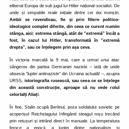
eliberat Europa de sub jugul lui Hitler național-socialist. De
unde și simpatiile reale inițiale dintre cei doi monștri.
Ambii se revendicau, fie și prin filiere politico-
ideologice complet diferite, din ceea ce curent numim
stânga, aici: extrema stângă, atât de ”extremă” încât a
fost, în cazul lui Hitler, transformată în ”extremă
drepta”, sau ce înțelegem prin așa ceva
.
În victoria marcată la 9 mai, care a urmat unui atac
sângeros din partea Germaniei naziste – iată de unde
obsesia
”luptei antinaziste”
din Ucraina actuală! –, asupra
URSS,
istoriografia rusească, sau ceea ce se înțelege
din această construcție, aproape că nu vede rolul
celorlalți Aliați
.
În fine, Stalin ocupă Berlinul, poza soldatului sovietic pe
acoperișul Reichstagului înfingând steagul roșu trecând
prin retușuri și intrând direct în manuale. La temperatura
feroce a epocii, a luptei dintre naționalism și