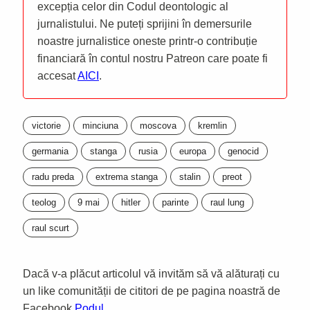
excepția celor din Codul deontologic al
jurnalistului. Ne puteți sprijini în demersurile
noastre jurnalistice oneste printr-o contribuție
financiară în contul nostru Patreon care poate fi
accesat
AICI
.
victorie
minciuna
moscova
kremlin
germania
stanga
rusia
europa
genocid
radu preda
extrema stanga
stalin
preot
teolog
9 mai
hitler
parinte
raul lung
raul scurt
Dacă v-a plăcut articolul vă invităm să vă alăturați cu
un like comunității de cititori de pe pagina noastră de
Facebook
Podul
.