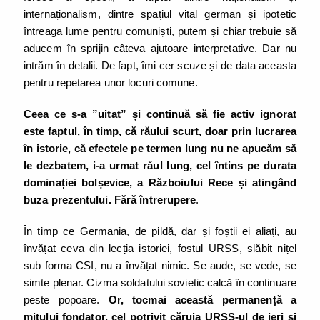
internaționalism, dintre spațiul vital german și ipotetic
întreaga lume pentru comuniști, putem și chiar trebuie să
aducem în sprijin câteva ajutoare interpretative. Dar nu
intrăm în detalii. De fapt, îmi cer scuze și de data aceasta
pentru repetarea unor locuri comune.
Ceea ce s-a ”uitat” și continuă să fie activ ignorat
este faptul, în timp, că răului scurt, doar prin lucrarea
în istorie, că efectele pe termen lung nu ne apucăm să
le dezbatem, i-a urmat răul lung, cel întins pe durata
dominației bolșevice, a Războiului Rece și atingând
buza prezentului. Fără întrerupere
.
În timp ce Germania, de pildă, dar și foștii ei aliați, au
învățat ceva din lecția istoriei, fostul URSS, slăbit nițel
sub forma CSI, nu a învățat nimic. Se aude, se vede, se
simte plenar. Cizma soldatului sovietic calcă în continuare
peste popoare.
Or, tocmai această permanență a
mitului fondator, cel potrivit căruia URSS-ul de ieri și