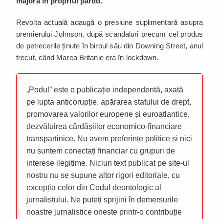
majoră în propriul partid.
Revolta actuală adaugă o presiune suplimentară asupra
premierului Johnson, după scandaluri precum cel produs
de petrecerile ținute în biroul său din Downing Street, anul
trecut, când Marea Britanie era în lockdown.
„Podul” este o publicație independentă, axată
pe lupta anticorupție, apărarea statului de drept,
promovarea valorilor europene și euroatlantice,
dezvăluirea cârdășiilor economico-financiare
transpartinice. Nu avem preferințe politice și nici
nu suntem conectați financiar cu grupuri de
interese ilegitime. Niciun text publicat pe site-ul
nostru nu se supune altor rigori editoriale, cu
excepția celor din Codul deontologic al
jurnalistului. Ne puteți sprijini în demersurile
noastre jurnalistice oneste printr-o contribuție