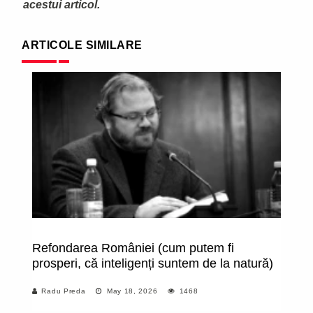
acestui articol.
ARTICOLE SIMILARE
Refondarea României (cum putem fi
Ec
prosperi, că inteligenți suntem de la natură)
ș
Radu Preda
May 18, 2026
1468