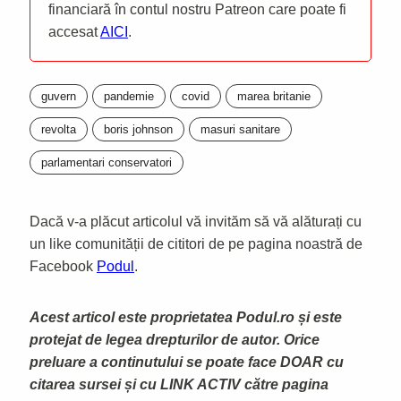
financiară în contul nostru Patreon care poate fi
accesat
AICI
.
guvern
pandemie
covid
marea britanie
revolta
boris johnson
masuri sanitare
parlamentari conservatori
Dacă v-a plăcut articolul vă invităm să vă alăturați cu
un like comunității de cititori de pe pagina noastră de
Facebook
Podul
.
Acest articol este proprietatea Podul.ro și este
protejat de legea drepturilor de autor. Orice
preluare a continutului se poate face DOAR cu
citarea sursei și cu LINK ACTIV către pagina