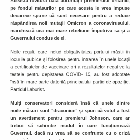
Această lovitură dată autorității premierului britanic,
pe fondul măsurilor pe care acesta le vrea impuse
deoarece spune că sunt necesare pentru a reduce
răspândirea noii mutații Omicron a coronavirusului,
marchează cea mai mare rebeliune împotriva sa și a
Guvernului condus de el.
Noile reguli, care includ obligativitatea portului măștii în
locurile publice și folosirea pentru intrarea în unele locații
a certificatelor de vaccinare ori a rezultatelor negative la
testele pentru depistarea COVID- 19, au fost adoptate
însă în mare parte datorită principalului partid de opoziție,
Partidul Laburist.
Mulți conservatori consideră însă că unele dintre
noile măsuri sunt "draconice" și spun că votul a fost
un avertisment pentru premierul Johnson, care ar
trebui să schimbe modul în care funcționează
Guvernul, dacă nu vrea să se confrunte cu o criză