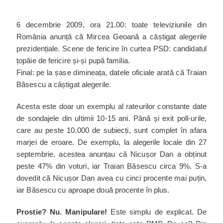
6 decembrie 2009, ora 21.00: toate televiziunile din
România anunță că Mircea Geoană a câștigat alegerile
prezidențiale. Scene de fericire în curtea PSD: candidatul
țopăie de fericire și-și pupă familia.
Final: pe la șase dimineața, datele oficiale arată că Traian
Băsescu a câștigat alegerile.
Acesta este doar un exemplu al rateurilor constante date
de sondajele din ultimii 10-15 ani. Până și exit poll-urile,
care au peste 10.000 de subiecți, sunt complet în afara
marjei de eroare. De exemplu, la alegerile locale din 27
septembrie, acestea anunțau că Nicușor Dan a obținut
peste 47% din voturi, iar Traian Băsescu circa 9%. S-a
dovedit că Nicușor Dan avea cu cinci procente mai puțin,
iar Băsescu cu aproape două procente în plus.
Prostie? Nu. Manipulare!
Este simplu de explicat. De