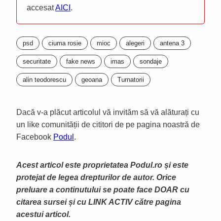
accesat
AICI
.
psd
ciuma rosie
mioc
alegeri
antena 3
securitate
fake news
imas
sondaje
alin teodorescu
geoana
Turnatorii
Dacă v-a plăcut articolul vă invităm să vă alăturați cu
un like comunității de cititori de pe pagina noastră de
Facebook
Podul
.
Acest articol este proprietatea Podul.ro și este
protejat de legea drepturilor de autor. Orice
preluare a continutului se poate face DOAR cu
citarea sursei și cu LINK ACTIV către pagina
acestui articol.