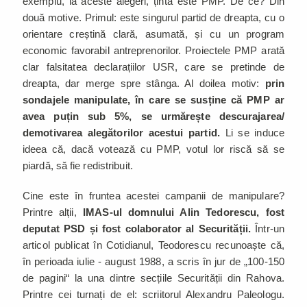
exemplu, la aceste alegeri, ținta este PMP. De ce? Din
două motive. Primul: este singurul partid de dreapta, cu o
orientare creștină clară, asumată, și cu un program
economic favorabil antreprenorilor. Proiectele PMP arată
clar falsitatea declarațiilor USR, care se pretinde de
dreapta, dar merge spre stânga. Al doilea motiv:
prin
sondajele manipulate, în care se susține că PMP ar
avea puțin sub 5%, se urmărește descurajarea/
demotivarea alegătorilor acestui partid.
Li se induce
ideea că, dacă votează cu PMP, votul lor riscă să se
piardă, să fie redistribuit.
Cine este în fruntea acestei campanii de manipulare?
Printre alții,
IMAS-ul domnului Alin Tedorescu, fost
deputat PSD și fost colaborator al Securității.
Într-un
articol publicat în Cotidianul, Teodorescu recunoaște că,
în perioada iulie - august 1988, a scris în jur de „100-150
de pagini“ la una dintre secțiile Securității din Rahova.
Printre cei turnați de el: scriitorul Alexandru Paleologu.