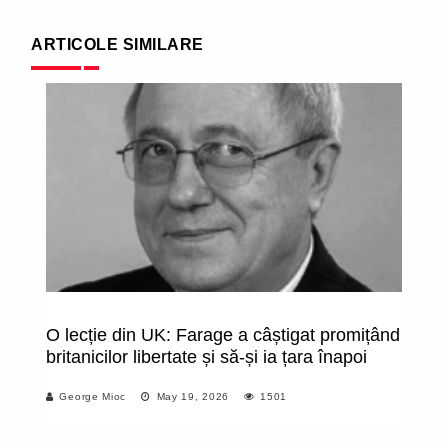
ARTICOLE SIMILARE
O lecție din UK: Farage a câștigat promițând
S
britanicilor libertate și să-și ia țara înapoi
î
George Mioc
May 19, 2026
1501