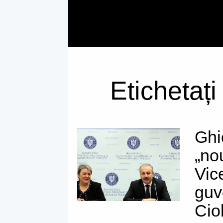
Etichetați
Ghi
„no
Vic
guv
Cio