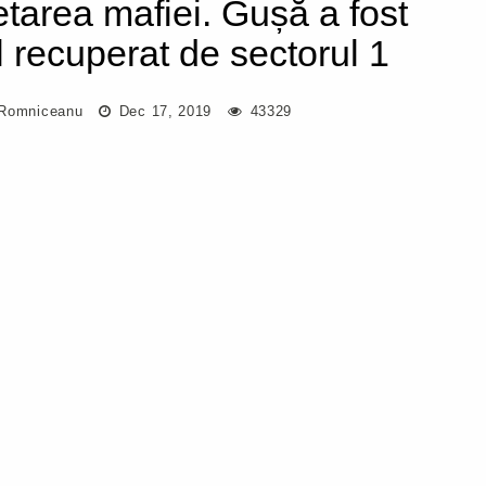
etarea mafiei. Gușă a fost
el recuperat de sectorul 1
Romniceanu
Dec 17, 2019
43329