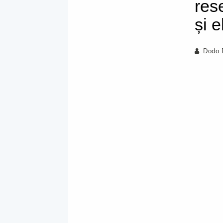
res
și 
Dodo 