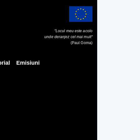
"Locul meu este acolo
unde deranjez cel mai mult"
(Paul Goma)
rial
Emisiuni