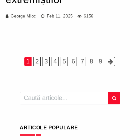
George Mioc
Feb 11, 2025
6156
1
2
3
4
5
6
7
8
9
ARTICOLE POPULARE