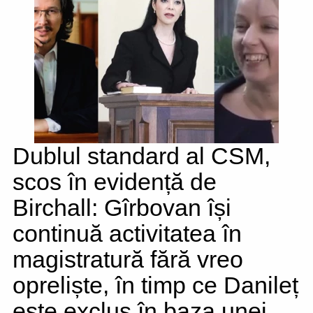
Dublul standard al CSM,
scos în evidență de
Birchall: Gîrbovan își
continuă activitatea în
magistratură fără vreo
opreliște, în timp ce Danileț
este exclus în baza unei