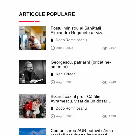
ARTICOLE POPULARE
Fostul ministru al Sănătății
Alexandru Rogobete ar viza
funcția lui Dominic Fritz de primar
Dodo Romniceanu
al orașului Timișoara. Pesedistul
publică imagini demne de Coreea
Aug 3, 2026
3407
de Nord cu femei din Timișoara
care îl strâng în brațe plângând
Georgescu, patriarh! (oricât ne-
am mira)
Radu Preda
Aug 3, 2026
2040
Bizarul caz al prof. Cătălin
Avramescu, vizat de un dosar
DIICOT pentru „pornografie
Dodo Romniceanu
infantilă”. Miroase a execuție
stalinistă. Cea mai imundă parte a
Aug 6, 2026
1838
presei publică inclusiv documente
„scurse” de la stat în care sunt
dezvăluite date ultra-personale
Comunicarea AUR potrivit căreia
ale profesorului, inclusiv