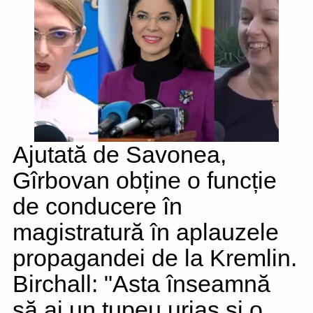
Ajutată de Savonea,
Gîrbovan obține o funcție
de conducere în
magistratură în aplauzele
propagandei de la Kremlin.
Birchall: "Asta înseamnă
să ai un tupeu uriaș și o