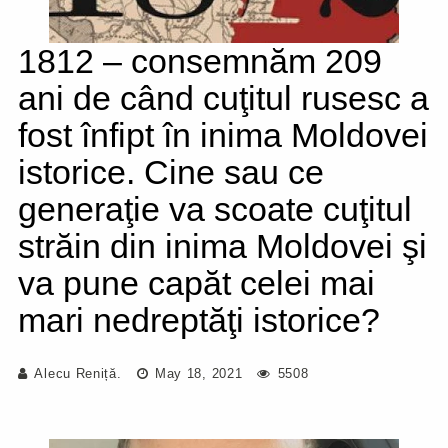
1812 – consemnăm 209
ani de când cuţitul rusesc a
fost înfipt în inima Moldovei
istorice. Cine sau ce
generaţie va scoate cuţitul
străin din inima Moldovei şi
va pune capăt celei mai
mari nedreptăţi istorice?
Alecu Reniță.
May 18, 2021
5508