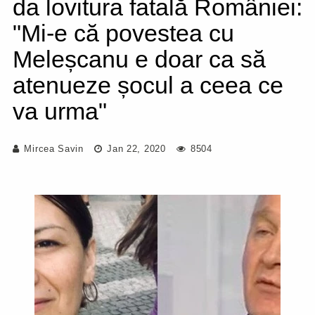
da lovitura fatală României:
"Mi-e că povestea cu
Meleșcanu e doar ca să
atenueze șocul a ceea ce
va urma"
Mircea Savin
Jan 22, 2020
8504