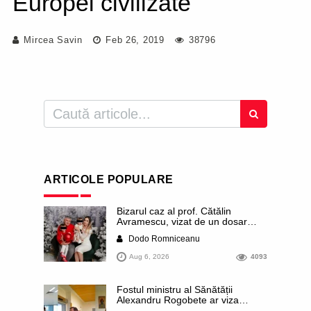
Europei civilizate"
Mircea Savin
Feb 26, 2019
38796
ARTICOLE POPULARE
Bizarul caz al prof. Cătălin
Avramescu, vizat de un dosar
DIICOT pentru „pornografie
Dodo Romniceanu
infantilă”. Miroase a execuție
stalinistă. Cea mai imundă parte a
Aug 6, 2026
4093
presei publică inclusiv documente
„scurse” de la stat în care sunt
dezvăluite date ultra-personale
Fostul ministru al Sănătății
ale profesorului, inclusiv
Alexandru Rogobete ar viza
diagnostice și tratamente
funcția lui Dominic Fritz de primar