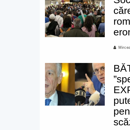
căr
rom
ero
Mirce
BĂT
”sp
EXP
put
pen
scă