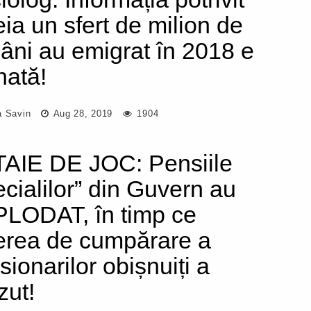
eia un sfert de milion de
âni au emigrat în 2018 e
nată!
a Savin
Aug 28, 2019
1904
AIE DE JOC: Pensiile
ecialilor” din Guvern au
LODAT, în timp ce
erea de cumpărare a
sionarilor obișnuiți a
zut!