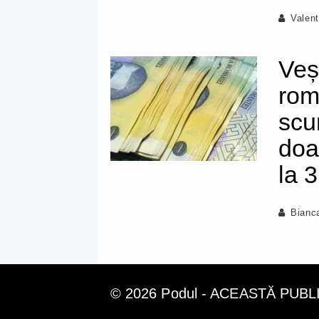
Valent
Veș
rom
scu
doar
la 
Bianc
© 2026 Podul - ACEASTĂ PUB