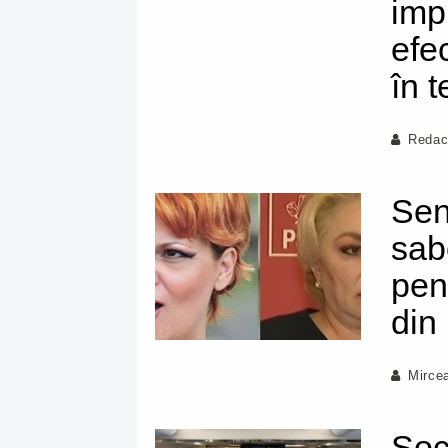
imp
efe
în t
Redac
Sen
sab
pen
din
Mirce
Soci