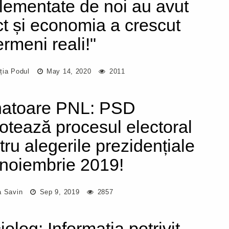
lementate de noi au avut
ct și economia a crescut
ermeni reali!"
ția Podul
May 14, 2020
2011
atoare PNL: PSD
otează procesul electoral
tru alegerile prezidențiale
 noiembrie 2019!
a Savin
Sep 9, 2019
2857
olog: Informația potrivit