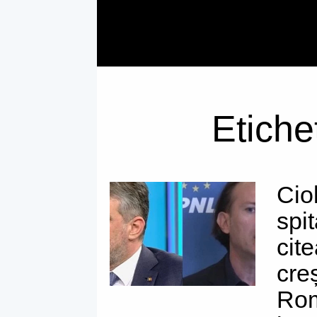
Etiche
Cio
spi
cit
cre
Rom