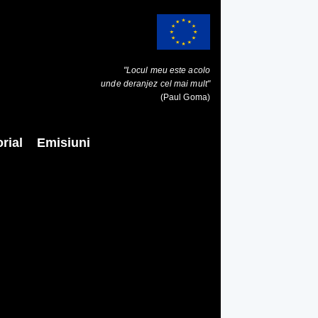
"Locul meu este acolo
unde deranjez cel mai mult"
(Paul Goma)
rial
Emisiuni