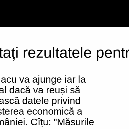
tați rezultatele pen
lacu va ajunge iar la
tal dacă va reuși să
ească datele privind
șterea economică a
âniei. Cîțu: "Măsurile