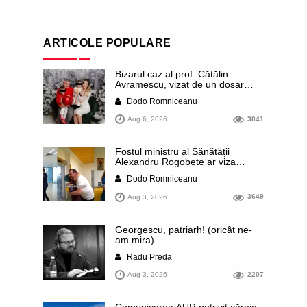
ARTICOLE POPULARE
Bizarul caz al prof. Cătălin
Avramescu, vizat de un dosar
DIICOT pentru „pornografie
Dodo Romniceanu
infantilă”. Miroase a execuție
stalinistă. Cea mai imundă parte a
Aug 6, 2026
3841
presei publică inclusiv documente
„scurse” de la stat în care sunt
dezvăluite date ultra-personale
Fostul ministru al Sănătății
ale profesorului, inclusiv
Alexandru Rogobete ar viza
diagnostice și tratamente
funcția lui Dominic Fritz de primar
Dodo Romniceanu
al orașului Timișoara. Pesedistul
publică imagini demne de Coreea
Aug 3, 2026
3649
de Nord cu femei din Timișoara
care îl strâng în brațe plângând
Georgescu, patriarh! (oricât ne-
am mira)
Radu Preda
Aug 3, 2026
2207