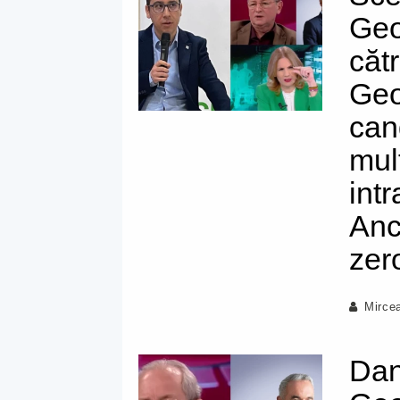
Geo
căt
Geo
can
mul
int
Anc
zer
Mirce
Dan