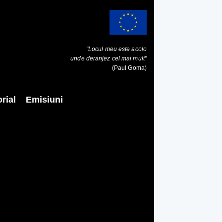
"Locul meu este acolo
unde deranjez cel mai mult"
(Paul Goma)
rial
Emisiuni