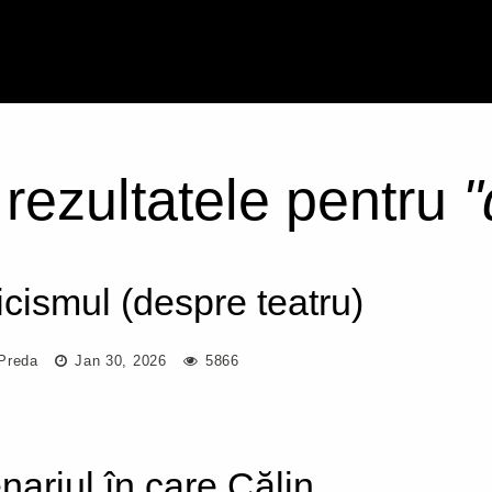
 rezultatele pentru
"
icismul (despre teatru)
Preda
Jan 30, 2026
5866
nariul în care Călin