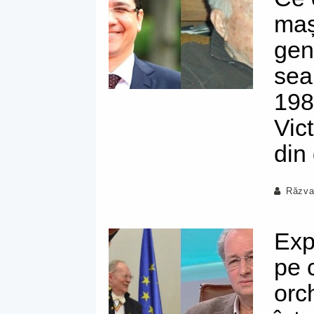
maș
gen
sea
198
Vic
din
Răzva
Exp
pe 
orc