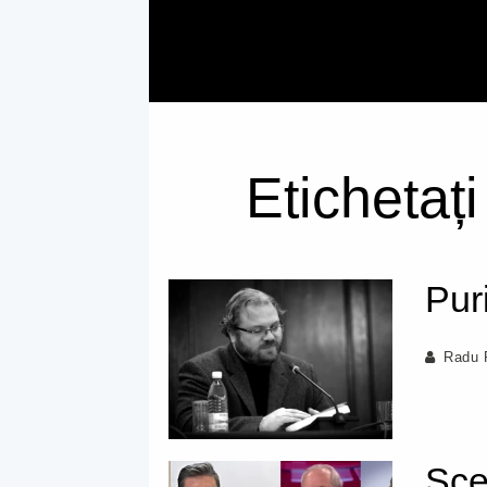
Etichetați
Pur
Radu 
Sce