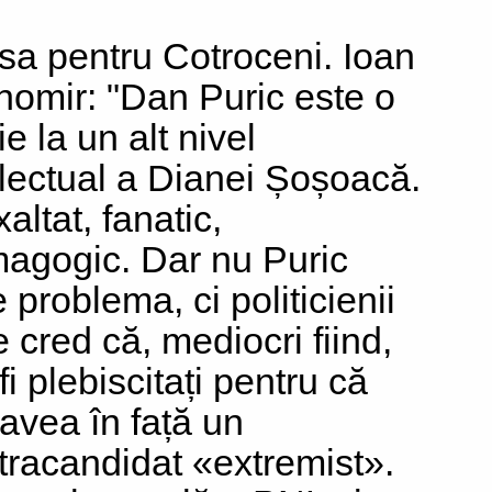
sa pentru Cotroceni. Ioan
nomir: "Dan Puric este o
e la un alt nivel
electual a Dianei Șoșoacă.
altat, fanatic,
agogic. Dar nu Puric
 problema, ci politicienii
e cred că, mediocri fiind,
fi plebiscitați pentru că
 avea în față un
tracandidat «extremist».