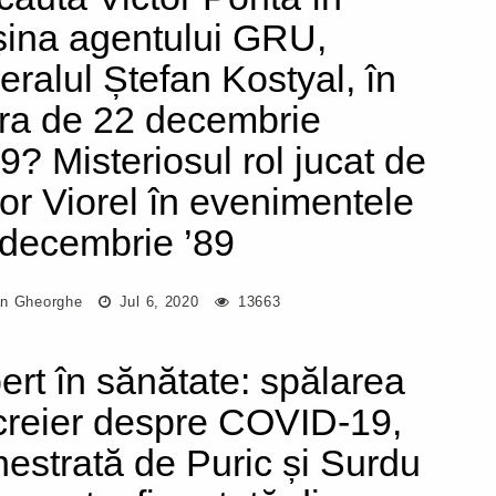
ina agentului GRU,
eralul Ștefan Kostyal, în
ra de 22 decembrie
9? Misteriosul rol jucat de
tor Viorel în evenimentele
 decembrie ’89
n Gheorghe
Jul 6, 2020
13663
ert în sănătate: spălarea
creier despre COVID-19,
hestrată de Puric și Surdu