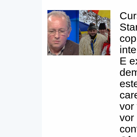
Cur
Sta
copi
int
E ex
dem
este
car
vor 
vor
con