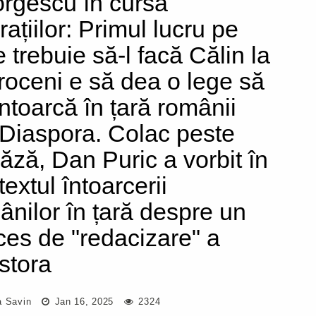
rgescu în cursa
ațiilor: Primul lucru pe
e trebuie să-l facă Călin la
roceni e să dea o lege să
întoarcă în țară românii
 Diaspora. Colac peste
ăză, Dan Puric a vorbit în
extul întoarcerii
ânilor în țară despre un
ces de "redacizare" a
stora
a Savin
Jan 16, 2025
2324