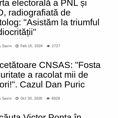
rta electorală a PNL și
, radiografiată de
tolog: "Asistăm la triumful
ocrității"
a Savin
Feb 15, 2024
2727
cetătoare CNSAS: "Fosta
uritate a racolat mii de
ori!". Cazul Dan Puric
a Savin
Oct 30, 2020
6029
căuta Victor Ponta în