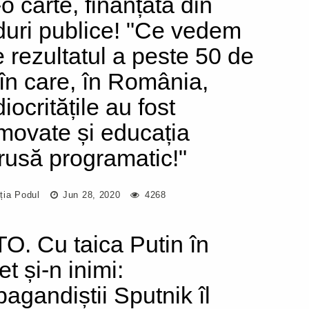
-o carte, finanțată din
duri publice! "Ce vedem
e rezultatul a peste 50 de
 în care, în România,
ocritățile au fost
movate și educația
trusă programatic!"
ția Podul
Jun 28, 2020
4268
O. Cu taica Putin în
t și-n inimi:
pagandiștii Sputnik îl