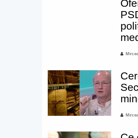
Ofe
PSD
poli
medi
Mirce
Cer
Sec
min
Mirce
Ce 