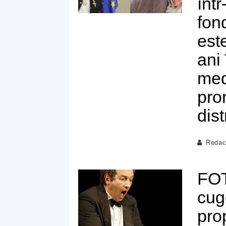
într
fon
est
ani
medi
pro
dis
Redac
FOT
cuge
pro