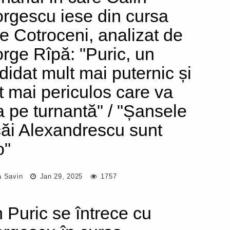
rgescu iese din cursa
re Cotroceni, analizat de
rge Rîpă: "Puric, un
didat mult mai puternic și
t mai periculos care va
ra pe turnantă" / "Șansele
ăi Alexandrescu sunt
o"
a Savin
Jan 29, 2025
1757
 Puric se întrece cu