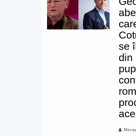
Geo
aber
car
Cot
se 
din
pup
cont
rom
pro
ace
Mirce