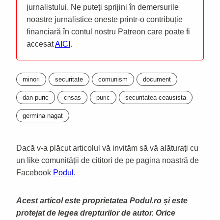
jurnalistului. Ne puteți sprijini în demersurile
noastre jurnalistice oneste printr-o contribuție
financiară în contul nostru Patreon care poate fi
accesat
AICI
.
minori
securitate
comunism
document
dan puric
cnsas
puric
securitatea ceausista
germina nagat
Dacă v-a plăcut articolul vă invităm să vă alăturați cu
un like comunității de cititori de pe pagina noastră de
Facebook
Podul
.
Acest articol este proprietatea Podul.ro și este
protejat de legea drepturilor de autor. Orice