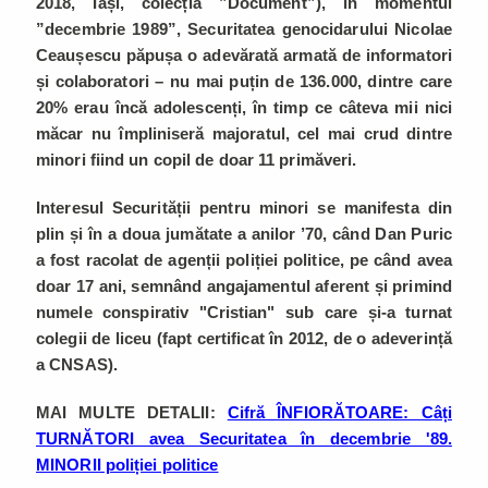
2018, Iași, colecția ”Document”), în momentul
”decembrie 1989”, Securitatea genocidarului Nicolae
Ceaușescu păpușa o adevărată armată de informatori
și colaboratori – nu mai puțin de 136.000, dintre care
20% erau încă adolescenți, în timp ce câteva mii nici
măcar nu împliniseră majoratul, cel mai crud dintre
minori fiind un copil de doar 11 primăveri.
Interesul Securității pentru minori se manifesta din
plin și în a doua jumătate a anilor ’70, când Dan Puric
a fost racolat de agenții poliției politice, pe când avea
doar 17 ani, semnând angajamentul aferent și primind
numele conspirativ "Cristian" sub care și-a turnat
colegii de liceu (fapt certificat în 2012, de o adeverință
a CNSAS).
MAI MULTE DETALII:
Cifră ÎNFIORĂTOARE: Câți
TURNĂTORI avea Securitatea în decembrie '89.
MINORII poliției politice