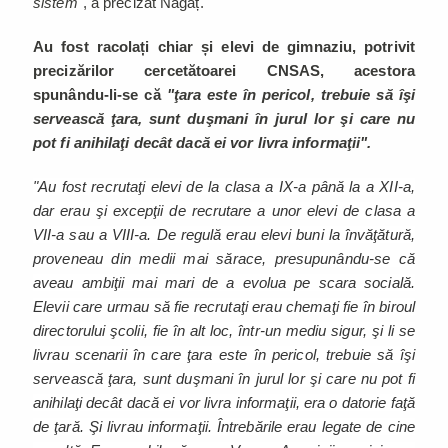
sistem"
, a precizat Nagâț.
Au fost racolați chiar și elevi de gimnaziu, potrivit
precizărilor cercetătoarei CNSAS, acestora
spunându-li-se că
"ţara este în pericol, trebuie să îşi
servească ţara, sunt duşmani în jurul lor şi care nu
pot fi anihilaţi decât dacă ei vor livra informaţii".
"Au fost recrutaţi elevi de la clasa a IX-a până la a XII-a,
dar erau şi excepţii de recrutare a unor elevi de clasa a
VII-a sau a VIII-a. De regulă erau elevi buni la învăţătură,
proveneau din medii mai sărace, presupunându-se că
aveau ambiţii mai mari de a evolua pe scara socială.
Elevii care urmau să fie recrutaţi erau chemaţi fie în biroul
directorului şcolii, fie în alt loc, într-un mediu sigur, şi li se
livrau scenarii în care ţara este în pericol, trebuie să îşi
servească ţara, sunt duşmani în jurul lor şi care nu pot fi
anihilaţi decât dacă ei vor livra informaţii, era o datorie faţă
de ţară. Şi livrau informaţii. Întrebările erau legate de cine