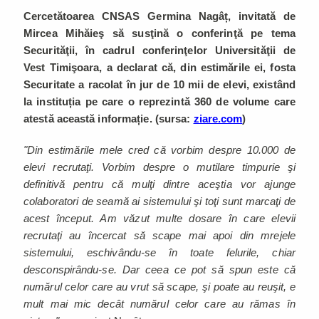
Cercetătoarea CNSAS Germina Nagâț, invitată de
Mircea Mihăieş să susţină o conferinţă pe tema
Securităţii, în cadrul conferinţelor Universităţii de
Vest Timişoara, a declarat că, din estimările ei, fosta
Securitate a racolat în jur de 10 mii de elevi, existând
la instituția pe care o reprezintă 360 de volume care
atestă această informație. (sursa:
ziare.com
)
"Din estimările mele cred că vorbim despre 10.000 de
elevi recrutaţi. Vorbim despre o mutilare timpurie şi
definitivă pentru că mulţi dintre aceştia vor ajunge
colaboratori de seamă ai sistemului şi toţi sunt marcaţi de
acest început. Am văzut multe dosare în care elevii
recrutaţi au încercat să scape mai apoi din mrejele
sistemului, eschivându-se în toate felurile, chiar
desconspirându-se. Dar ceea ce pot să spun este că
numărul celor care au vrut să scape, şi poate au reuşit, e
mult mai mic decât numărul celor care au rămas în