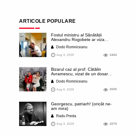
ARTICOLE POPULARE
Fostul ministru al Sănătății
Alexandru Rogobete ar viza
funcția lui Dominic Fritz de primar
Dodo Romniceanu
al orașului Timișoara. Pesedistul
publică imagini demne de Coreea
Aug 3, 2026
3464
de Nord cu femei din Timișoara
care îl strâng în brațe plângând
Bizarul caz al prof. Cătălin
Avramescu, vizat de un dosar
DIICOT pentru „pornografie
Dodo Romniceanu
infantilă”. Miroase a execuție
stalinistă. Cea mai imundă parte a
Aug 6, 2026
2606
presei publică inclusiv documente
„scurse” de la stat în care sunt
dezvăluite date ultra-personale
Georgescu, patriarh! (oricât ne-
ale profesorului, inclusiv
am mira)
diagnostice și tratamente
Radu Preda
Aug 3, 2026
2079