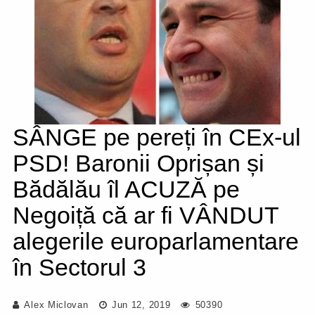
SÂNGE pe pereți în CEx-ul
PSD! Baronii Oprișan și
Bădălău îl ACUZĂ pe
Negoiță că ar fi VÂNDUT
alegerile europarlamentare
în Sectorul 3
Alex Miclovan
Jun 12, 2019
50390