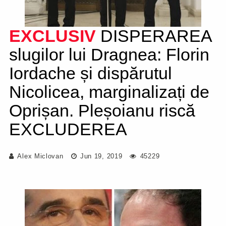
EXCLUSIV
DISPERAREA
slugilor lui Dragnea: Florin
Iordache și dispărutul
Nicolicea, marginalizați de
Oprișan. Pleșoianu riscă
EXCLUDEREA
Alex Miclovan
Jun 19, 2019
45229