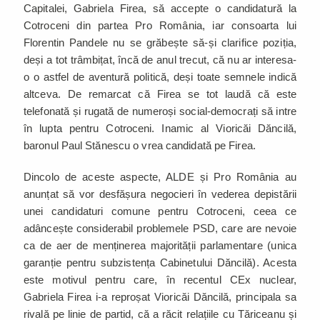
Capitalei, Gabriela Firea, să accepte o candidatură la
Cotroceni din partea Pro România, iar consoarta lui
Florentin Pandele nu se grăbește să-și clarifice poziția,
deși a tot trâmbițat, încă de anul trecut, că nu ar interesa-
o o astfel de aventură politică, deși toate semnele indică
altceva. De remarcat că Firea se tot laudă că este
telefonată și rugată de numeroși social-democrați să intre
în lupta pentru Cotroceni. Inamic al Vioricăi Dăncilă,
baronul Paul Stănescu o vrea candidată pe Firea.
Dincolo de aceste aspecte, ALDE și Pro România au
anunțat să vor desfășura negocieri în vederea depistării
unei candidaturi comune pentru Cotroceni, ceea ce
adâncește considerabil problemele PSD, care are nevoie
ca de aer de menținerea majorității parlamentare (unica
garanție pentru subzistența Cabinetului Dăncilă). Acesta
este motivul pentru care, în recentul CEx nuclear,
Gabriela Firea i-a reproșat Vioricăi Dăncilă, principala sa
rivală pe linie de partid, că a răcit relațiile cu Tăriceanu și