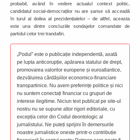
probabil, având în vedere actualul context politic,
candidatul social-democraților nu are șanse să acceadă
în turul al doilea al prezidențialelor – de altfel, aceasta
este una dintre concluziile sondajelor comandate de
partidul celor trei trandafiri.
„Podul” este o publicație independentă, axată
pe lupta anticorupție, apărarea statului de drept,
promovarea valorilor europene și euroatlantice,
dezvăluirea cârdășiilor economico-financiare
transpartinice. Nu avem preferințe politice și nici
nu suntem conectați financiar cu grupuri de
interese ilegitime. Niciun text publicat pe site-ul
nostru nu se supune altor rigori editoriale, cu
excepția celor din Codul deontologic al
jurnalistului. Ne puteți sprijini în demersurile
noastre jurnalistice oneste printr-o contribuție