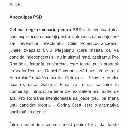
ALDE.
Apocalipsa PSD
Cel mai negru scenariu pentru PSD
este eventualitatea
unei explozii de candidați pentru Cotroceni, candidați care
să-i revendice electoratul: Călin Popescu-Tăriceanu,
junele zvăpăiat Liviu Pleșoianu (care insistă că va
candida independent) și, nu în ultimul rând, aspirantul Pro
România, întrucât, finalmente, este foarte puțin probabil
ca Victor Ponta și Daniel Constantin să-l susțină pe șeful
Senatului în bătălia pentru Cotroceni. Potrivit surselor
noastre, dacă Gabriela Firea va refuza să intre în
combinații, întrucât se teme de rezultatele unui astfel de
act, Pro România intenționează să joace totul pe mâna
unui candidat propriu – Corina Crețu este o alternativă
analizată cu atenție.
Într-un astfel de scenariu funest pentru PSD, dar foarte