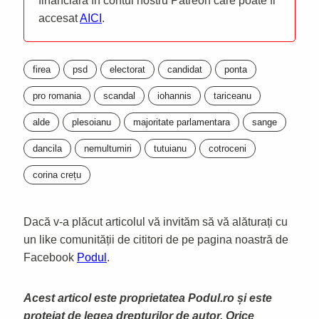
financiară în contul nostru Patreon care poate fi
accesat
AICI
.
firea
psd
electorat
candidat
ponta
pro romania
scandal
iohannis
tariceanu
alde
plesoianu
majoritate parlamentara
sange
dancila
nemultumiri
tutuianu
cotroceni
corina crețu
Dacă v-a plăcut articolul vă invităm să vă alăturați cu
un like comunității de cititori de pe pagina noastră de
Facebook
Podul
.
Acest articol este proprietatea Podul.ro și este
protejat de legea drepturilor de autor. Orice