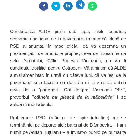
Conducerea ALDE pune sub lupă, zilele acestea,
scenariul unei ieșiri de la guvernare, în toamnă, după ce
PSD a anunțat, în mod oficial, că va desemna un
prezidențiabil de producție proprie, ceea ce înseamnă că
șeful Senatului, Călin Popescu-Tăriceanu, nu va fi
candidatul coaliției pentru Cotroceni. Vă amintim că ALDE
a mai amenințat, în urmă cu câteva luni, că va ieși de la
guvernare, și a făcut-o ori de câte ori a vrut să obțină
ceva de la ”parteneri”. Cât despre Tăriceanu ”4%”,
proverbul
”câinele nu pleacă de la măcelărie”
i se
aplică în mod absolut.
Problemele PSD (măcinat de lupte intestine) nu se
termină nici pe departe aici: baronul de Dâmbovița – l-am
numit pe Adrian Țuțuianu – a invitat-o public pe primărița