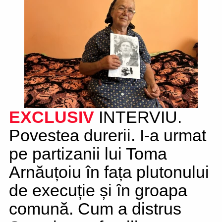
EXCLUSIV
INTERVIU.
Povestea durerii. I-a urmat
pe partizanii lui Toma
Arnăuțoiu în fața plutonului
de execuție și în groapa
comună. Cum a distrus