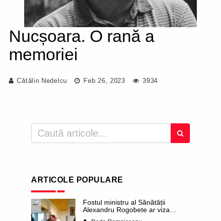
Nucșoara. O rană a
memoriei
Cătălin Nedelcu
Feb 26, 2023
3934
ARTICOLE POPULARE
Fostul ministru al Sănătății
Alexandru Rogobete ar viza
funcția lui Dominic Fritz de primar