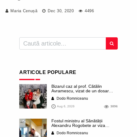
Maria Cenușă
Dec 30, 2020
4496
ARTICOLE POPULARE
Bizarul caz al prof. Cătălin
Avramescu, vizat de un dosar
DIICOT pentru „pornografie
Dodo Romniceanu
infantilă”. Miroase a execuție
stalinistă. Cea mai imundă parte a
Aug 6, 2026
3896
presei publică inclusiv documente
„scurse” de la stat în care sunt
dezvăluite date ultra-personale
Fostul ministru al Sănătății
ale profesorului, inclusiv
Alexandru Rogobete ar viza
diagnostice și tratamente
funcția lui Dominic Fritz de primar
Dodo Romniceanu
al orașului Timișoara. Pesedistul