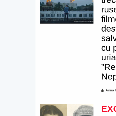
rus
fil
des
salv
cu p
uri
”Re
Nep
Anna 
EX