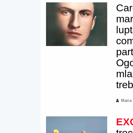
Car
mar
lup
com
par
Ogo
mla
treb
Maria
EX
trec