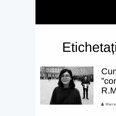
Etichetaț
Cum
”co
R.M
Marce