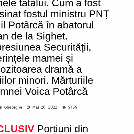
ele tatălui. Cum a fost
sinat fostul ministru PNȚ
gil Potârcă în abatorul
n de la Sighet.
resiunea Securității,
erințele mamei și
rozitoarea dramă a
ilor minori. Mărturiile
mnei Voica Potârcă
n Gheorghe
Mar 20, 2022
9759
CLUSIV
Porțiuni din