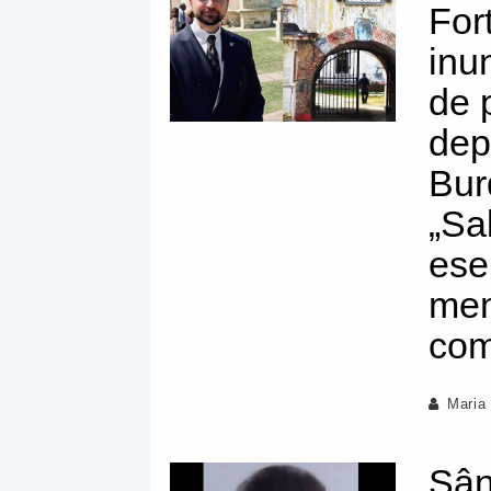
For
inun
de 
dep
Bur
„Sa
ese
mem
com
Maria
Sân