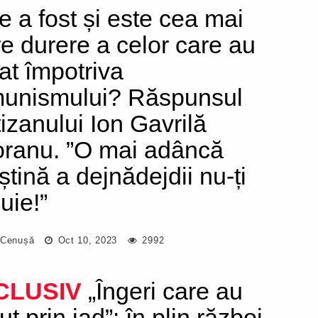
e a fost și este cea mai
e durere a celor care au
tat împotriva
unismului? Răspunsul
tizanului Ion Gavrilă
ranu. ”O mai adâncă
ștină a dejnădejdii nu-ți
uie!”
 Cenușă
Oct 10, 2023
2992
CLUSIV
„Îngeri care au
ut prin iad”: în plin război