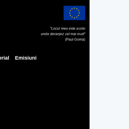
"Locul meu este acolo
unde deranjez cel mai mult"
(Paul Goma)
rial
Emisiuni