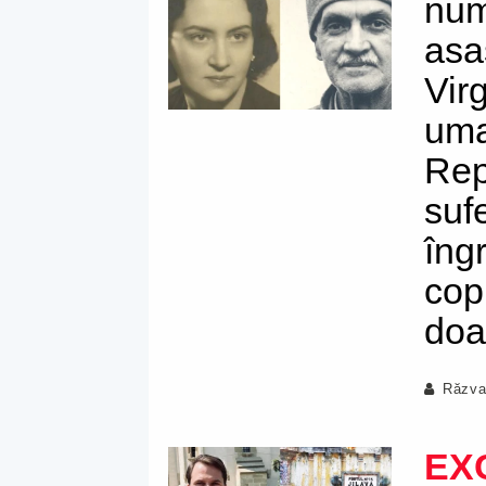
num
asa
Vir
uma
Rep
suf
îng
copi
doa
Răzva
EX