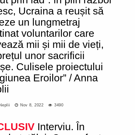
esc, Ucraina a reușit să
meze un lungmetraj
tinat voluntarilor care
ează mii și mii de vieți,
rețul unor sacrificii
așe. Culisele proiectului
giunea Eroilor” / Anna
lii
Neplii
Nov 8, 2022
3490
CLUSIV
Interviu. În