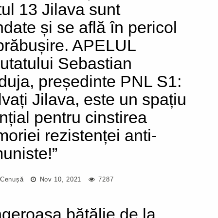
tul 13 Jilava sunt
date și se află în pericol
prăbușire. APELUL
utatului Sebastian
duja, președinte PNL S1:
lvați Jilava, este un spațiu
nțial pentru cinstirea
oriei rezistenței anti-
uniste!”
 Cenușă
Nov 10, 2021
7287
geroasa bătălie de la