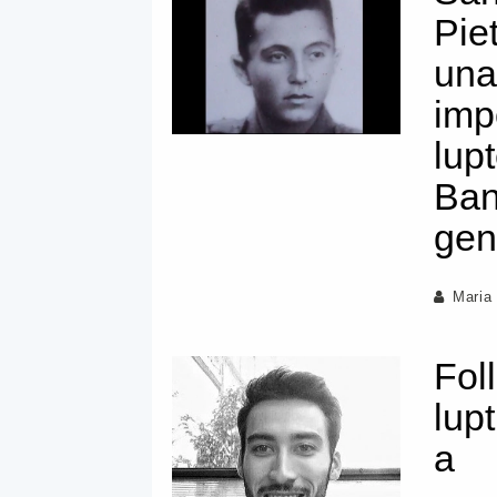
Pie
una
imp
lupt
Ban
gen
Maria
Fol
lupt
a