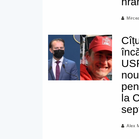
hra
Mirce
Cîț
înc
USR
nou
pen
la 
sep
Alex 