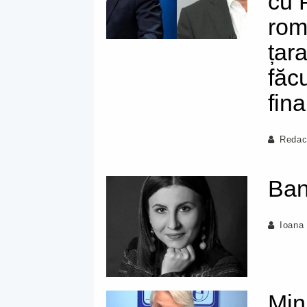
cu 
rom
țar
făc
fina
Redac
Ban
Ioana
Min