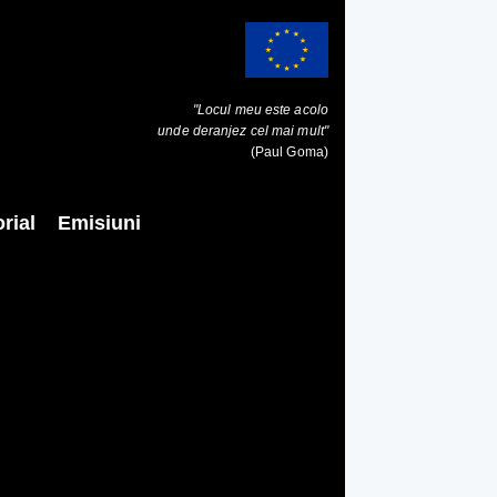
"Locul meu este acolo
unde deranjez cel mai mult"
(Paul Goma)
rial
Emisiuni