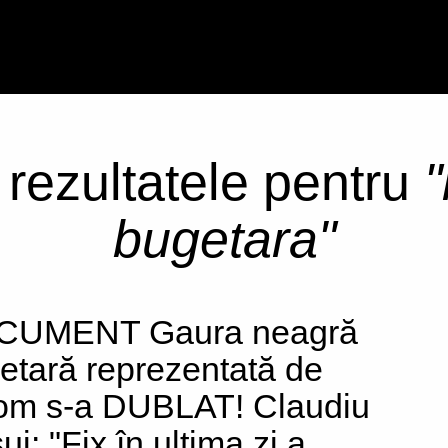
i rezultatele pentru
"
bugetara"
CUMENT Gaura neagră
etară reprezentată de
om s-a DUBLAT! Claudiu
i: "Fix în ultima zi a