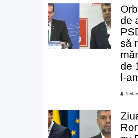
Orb
de 
PSD:
să 
măr
de 
l-a
Redac
Ziu
Rom