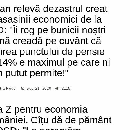
an relevă dezastrul creat
asasinii economici de la
 "Îi rog pe bunicii noştri
mă creadă pe cuvânt că
irea punctului de pensie
14% e maximul pe care ni
m putut permite!"
ția Podul
Sep 21, 2020
2115
a Z pentru economia
âniei. Cîțu dă de pământ