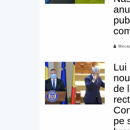
anu
pub
com
Mirce
Lui 
nou
de l
rect
Cons
pe 