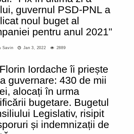
lui, guvernul PSD-PNL a
licat noul buget al
paniei pentru anul 2021"
a Savin
Jan 3, 2022
2889
Florin Iordache îi priește
a guvernare: 430 de mii
ei, alocați în urma
ificării bugetare. Bugetul
iliului Legislativ, risipit
sporuri și indemnizații de