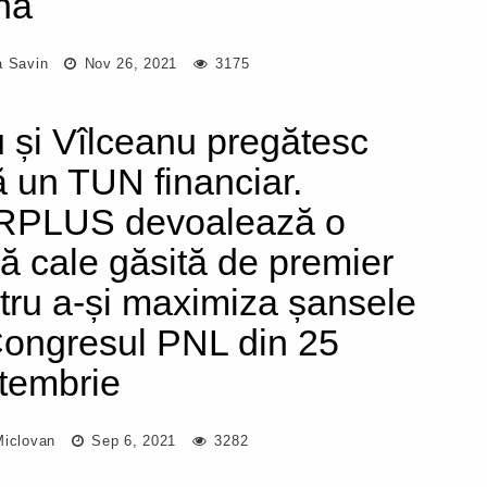
nă
a Savin
Nov 26, 2021
3175
u și Vîlceanu pregătesc
ă un TUN financiar.
PLUS devoalează o
ă cale găsită de premier
tru a-și maximiza șansele
Congresul PNL din 25
tembrie
Miclovan
Sep 6, 2021
3282