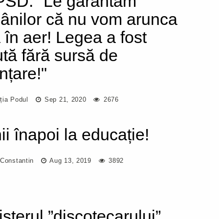
PSD: "Le garantăm
ânilor că nu vom arunca
a în aer! Legea a fost
ută fără sursă de
nțare!"
ția Podul
Sep 21, 2020
2676
ii înapoi la educație!
 Constantin
Aug 13, 2019
3892
isterul ”discotecarului”