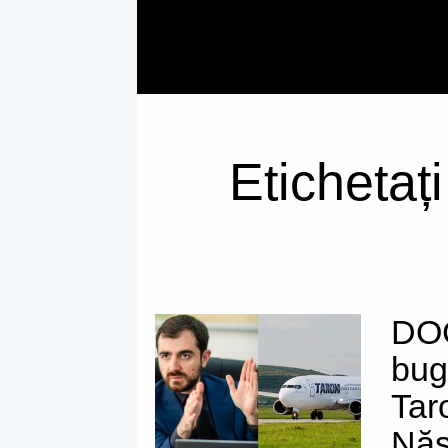
Etichetaț
DO
bug
Tar
Năsu