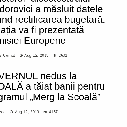
dorovici a măsluit datele
vind rectificarea bugetară.
uația va fi prezentată
isiei Europene
us Cernat
Aug 12, 2019
2601
VERNUL nedus la
ALĂ a tăiat banii pentru
gramul „Merg la Școală”
asta
Aug 12, 2019
4157