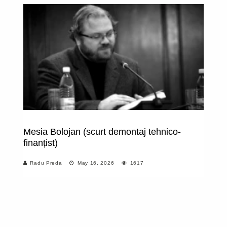
Mesia Bolojan (scurt demontaj tehnico-
R
finanțist)
pr
Radu Preda
May 16, 2026
1617