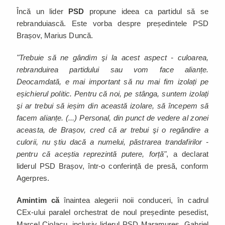
Încă un lider
PSD
propune ideea ca partidul să se
rebranduiască. Este vorba despre președintele PSD
Brașov, Marius Duncă.
"Trebuie să ne gândim şi la acest aspect - culoarea,
rebranduirea partidului sau vom face alianțe.
Deocamdată, e mai important să nu mai fim izolați pe
eșichierul politic. Pentru că noi, pe stânga, suntem izolați
şi ar trebui să ieșim din această izolare, să începem să
facem alianțe. (...) Personal, din punct de vedere al zonei
aceasta, de Brașov, cred că ar trebui şi o regândire a
culorii, nu știu dacă a numelui, păstrarea trandafirilor -
pentru că aceștia reprezintă putere, forță"
, a declarat
liderul PSD Brașov, într-o conferință de presă, conform
Agerpres.
Amintim că
înaintea alegerii noii conduceri, în cadrul
CEx-ului paralel orchestrat de noul președinte pesedist,
Marcel Ciolacu, inclusiv liderul PSD Maramureș, Gabriel