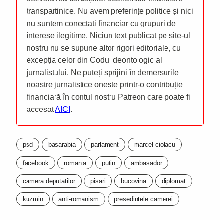
transpartinice. Nu avem preferințe politice și nici
nu suntem conectați financiar cu grupuri de
interese ilegitime. Niciun text publicat pe site-ul
nostru nu se supune altor rigori editoriale, cu
excepția celor din Codul deontologic al
jurnalistului. Ne puteți sprijini în demersurile
noastre jurnalistice oneste printr-o contribuție
financiară în contul nostru Patreon care poate fi
accesat
AICI
.
psd
basarabia
parlament
marcel ciolacu
facebook
romania
putin
ambasador
camera deputatilor
pisari
bucovina
diplomat
kuzmin
anti-romanism
presedintele camerei