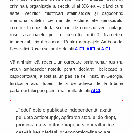
criminală organizație a secolului al XX-lea –, dând curs
astfel vechilor mistificări stalinistoide și batjocorind
memoria sutelor de mii de victime ale genocidului
comunist impus de la Kremlin, de unde au venit gulagul
roșu, asasinatele politice, detenția politică, foametea,
întunericul, frigul ș.a.m.d.. Pentru derapajele Ambasadei
Federației Ruse mai multe detalii
AICI
,
AICI
și
AICI
.
Vă amintim că, recent, un oarecare parlamentar rus (nu
vreun ambasador notoriu pentru declarații belicoase și
batjocoritoare) a fost la un pas să fie linșat, în Georgia,
fiindcă a avut tupeul de a se adresa de la tribuna
parlamentului georgian - mai multe detalii
AICI
.
„Podul” este o publicație independentă, axată
pe lupta anticorupție, apărarea statului de drept,
promovarea valorilor europene și euroatlantice,
dezvăluirea cârdășiilor economico-financiare