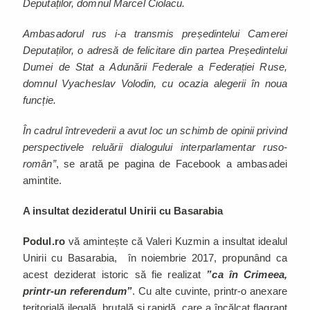
Deputaților, domnul Marcel Ciolacu.
Ambasadorul rus i-a transmis președintelui Camerei
Deputaților, o adresă de felicitare din partea Președintelui
Dumei de Stat a Adunării Federale a Federației Ruse,
domnul Vyacheslav Volodin, cu ocazia alegerii în noua
funcție.
În cadrul întrevederii a avut loc un schimb de opinii privind
perspectivele reluării dialogului interparlamentar ruso-
român”
, se arată pe pagina de Facebook a ambasadei
amintite.
A insultat dezideratul Unirii cu Basarabia
Podul.ro
vă amintește că Valeri Kuzmin a insultat idealul
Unirii cu Basarabia, în noiembrie 2017, propunând ca
acest deziderat istoric să fie realizat
”ca în Crimeea,
printr-un referendum”
. Cu alte cuvinte, printr-o anexare
teritorială ilegală, brutală şi rapidă, care a încălcat flagrant