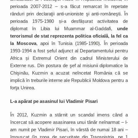
perioada 2007-2012 – s-a făcut remarcat în repetate
rânduri prin declaraţii anti-unioniste şi anti-româneşti. În
perioada 1975-1980 și-a desfășurat activitatea de
diplomat în Libia lui Muammar al-Gaddafi,
unde
terorismul de stat reprezenta politica oficială, la fel ca
la Moscova
, apoi în Tunisia (1985-1990). În perioada
1993-1994 a fost șeful adjunct al Departamentului pentru
Africa și Extremul Orient din cadrul Ministerului de
Externe rus. Din postura de şef al misiunii diplomatice la
Chişinău, Kuzmin a acuzat neîncetat România că se
implică în treburile interne ale Republicii Moldova pentru a
forţa Unirea.
L-a apărat pe asasinul lui Vladimir Pisari
În 2012, Kuzmin a stârnit un scandal imens când a
încercat să acopere asasinarea unui tânăr neînarmat – l-
am numit pe Vladimir Pisari, în vârstă de numai 18 ani –
împuşcat (în zona de securitate din Transnistria, pe 1