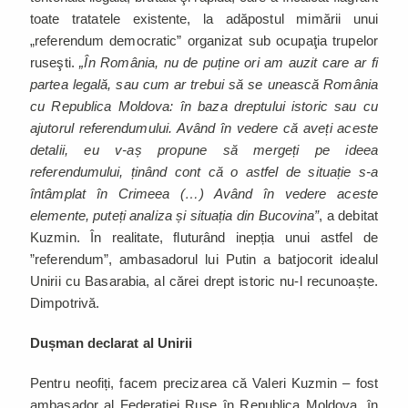
toate tratatele existente, la adăpostul mimării unui
„referendum democratic” organizat sub ocupaţia trupelor
ruseşti.
„În România, nu de puține ori am auzit care ar fi
partea legală, sau cum ar trebui să se unească România
cu Republica Moldova: în baza dreptului istoric sau cu
ajutorul referendumului. Având în vedere că aveți aceste
detalii, eu v-aș propune să mergeți pe ideea
referendumului, ținând cont că o astfel de situație s-a
întâmplat în Crimeea (…) Având în vedere aceste
elemente, puteți analiza și situația din Bucovina”
, a debitat
Kuzmin. În realitate, fluturând inepția unui astfel de
”referendum”, ambasadorul lui Putin a batjocorit idealul
Unirii cu Basarabia, al cărei drept istoric nu-l recunoaște.
Dimpotrivă.
Dușman declarat al Unirii
Pentru neofiți, facem precizarea că Valeri Kuzmin – fost
ambasador al Federaţiei Ruse în Republica Moldova, în