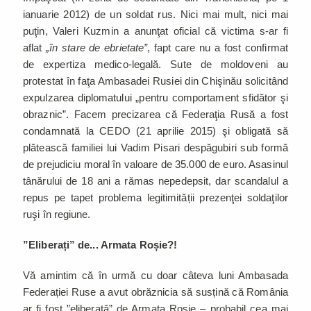
ianuarie 2012) de un soldat rus. Nici mai mult, nici mai
puţin, Valeri Kuzmin a anunţat oficial că victima s-ar fi
aflat
„în stare de ebrietate”
, fapt care nu a fost confirmat
de expertiza medico-legală. Sute de moldoveni au
protestat în faţa Ambasadei Rusiei din Chişinău solicitând
expulzarea diplomatului „pentru comportament sfidător şi
obraznic”. Facem precizarea că Federaţia Rusă a fost
condamnată la CEDO (21 aprilie 2015) şi obligată să
plătească familiei lui Vadim Pisari despăgubiri sub formă
de prejudiciu moral în valoare de 35.000 de euro. Asasinul
tânărului de 18 ani a rămas nepedepsit, dar scandalul a
repus pe tapet problema legitimității prezenţei soldaţilor
ruşi în regiune.
”Eliberați” de... Armata Roșie?!
Vă amintim că în urmă cu doar câteva luni Ambasada
Federației Ruse a avut obrăznicia să susțină că România
ar fi fost ”eliberată” de Armata Roșie – probabil cea mai