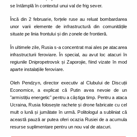
se întâmplă în contextul unui val de frig sever.
Încă din 2 februarie, forțele ruse au reluat bombardarea
unor varii elemente de infrastructură din comunitățile
situate pe linia frontului și din zonele de frontieră.
În ultimele zile, Rusia s-a concentrat mai ales pe atacarea
infrastructurii feroviare. În special, au avut loc atacuri în
regiunile Dnipropetrovsk și Zaporojie, fiind vizate în mod
aparte instalațiile feroviare.
Oleh Pendzyn, director executiv al Clubului de Discuții
Economice, a explicat că Putin avea nevoie de un
"armistițiu energetic" pentru a câștiga timp. Pentru a ataca
Ucraina, Rusia folosește rachete și drone fabricate cu cel
mult o lună și jumătate în urmă. Politologul a subliniat că
această pauză ar putea oferi ocazia Rusiei de a acumula
resurse suplimentare pentru un nou val de atacuri.