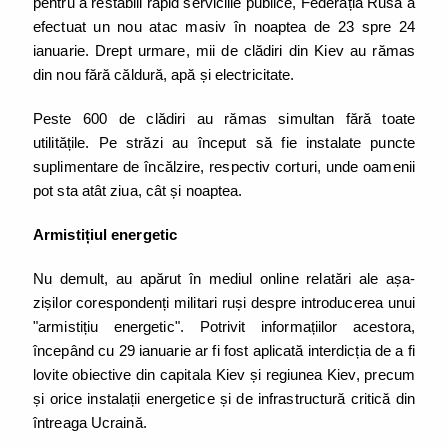
pentru a restabili rapid serviciile publice, Federația Rusă a
efectuat un nou atac masiv în noaptea de 23 spre 24
ianuarie. Drept urmare, mii de clădiri din Kiev au rămas
din nou fără căldură, apă și electricitate.
Peste 600 de clădiri au rămas simultan fără toate
utilitățile. Pe străzi au început să fie instalate puncte
suplimentare de încălzire, respectiv corturi, unde oamenii
pot sta atât ziua, cât și noaptea.
Armistițiul energetic
Nu demult, au apărut în mediul online relatări ale așa-
zișilor corespondenți militari ruși despre introducerea unui
"armistițiu energetic". Potrivit informațiilor acestora,
începând cu 29 ianuarie ar fi fost aplicată interdicția de a fi
lovite obiective din capitala Kiev și regiunea Kiev, precum
și orice instalații energetice și de infrastructură critică din
întreaga Ucraină.