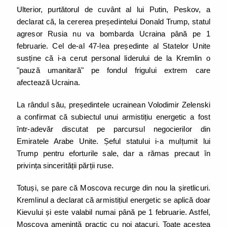
Ulterior, purtătorul de cuvânt al lui Putin, Peskov, a
declarat că, la cererea președintelui Donald Trump, statul
agresor Rusia nu va bombarda Ucraina până pe 1
februarie. Cel de-al 47-lea președinte al Statelor Unite
susține că i-a cerut personal liderului de la Kremlin o
"pauză umanitară" pe fondul frigului extrem care
afectează Ucraina.
La rândul său, președintele ucrainean Volodimir Zelenski
a confirmat că subiectul unui armistițiu energetic a fost
într-adevăr discutat pe parcursul negocierilor din
Emiratele Arabe Unite. Șeful statului i-a mulțumit lui
Trump pentru eforturile sale, dar a rămas precaut în
privința sincerității părții ruse.
Totuși, se pare că Moscova recurge din nou la șiretlicuri.
Kremlinul a declarat că armistițiul energetic se aplică doar
Kievului și este valabil numai până pe 1 februarie. Astfel,
Moscova amenință practic cu noi atacuri. Toate acestea