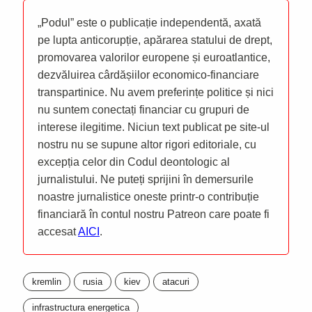
„Podul” este o publicație independentă, axată
pe lupta anticorupție, apărarea statului de drept,
promovarea valorilor europene și euroatlantice,
dezvăluirea cârdășiilor economico-financiare
transpartinice. Nu avem preferințe politice și nici
nu suntem conectați financiar cu grupuri de
interese ilegitime. Niciun text publicat pe site-ul
nostru nu se supune altor rigori editoriale, cu
excepția celor din Codul deontologic al
jurnalistului. Ne puteți sprijini în demersurile
noastre jurnalistice oneste printr-o contribuție
financiară în contul nostru Patreon care poate fi
accesat
AICI
.
kremlin
rusia
kiev
atacuri
infrastructura energetica