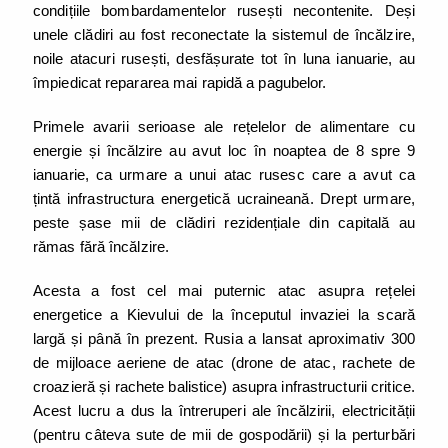
condițiile bombardamentelor rusești necontenite. Deși
unele clădiri au fost reconectate la sistemul de încălzire,
noile atacuri rusești, desfășurate tot în luna ianuarie, au
împiedicat repararea mai rapidă a pagubelor.
Primele avarii serioase ale rețelelor de alimentare cu
energie și încălzire au avut loc în noaptea de 8 spre 9
ianuarie, ca urmare a unui atac rusesc care a avut ca
țintă infrastructura energetică ucraineană. Drept urmare,
peste șase mii de clădiri rezidențiale din capitală au
rămas fără încălzire.
Acesta a fost cel mai puternic atac asupra rețelei
energetice a Kievului de la începutul invaziei la scară
largă și până în prezent. Rusia a lansat aproximativ 300
de mijloace aeriene de atac (drone de atac, rachete de
croazieră și rachete balistice) asupra infrastructurii critice.
Acest lucru a dus la întreruperi ale încălzirii, electricității
(pentru câteva sute de mii de gospodării) și la perturbări