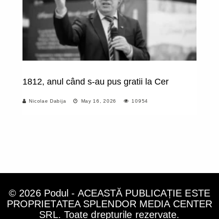
1812, anul când s-au pus gratii la Cer
Vi
Nicolae Dabija
May 16, 2026
10954
© 2026 Podul - ACEASTĂ PUBLICAȚIE ESTE
PROPRIETATEA SPLENDOR MEDIA CENTER
SRL. Toate drepturile rezervate.