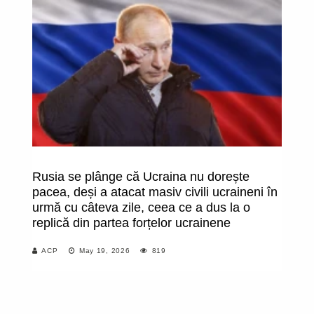
Rusia se plânge că Ucraina nu dorește
S
pacea, deși a atacat masiv civili ucraineni în
ar
urmă cu câteva zile, ceea ce a dus la o
ca
replică din partea forțelor ucrainene
de
ar
ACP
May 19, 2026
819
la
ră