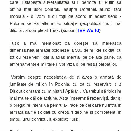
care îi slăbește suveranitatea și îi permite lui Putin să
obțină mai ușor controlul asupra Ucrainei, atunci fără
îndoială - și vom fi cu toții de acord în acest sens -
Polonia se va afla într-o situație geopolitică mult mai
dificilă", a completat Tusk.
(sursa:
TVP World
)
Tusk a mai menționat că dorește să mărească
dimensiunea armatei poloneze la 500 de mii de soldați cu
tot cu rezerviști, dar a atras atenția, pe de altă parte, că
antrenamentele militare îi vor viza și pe restul bărbaților.
"Vorbim despre necesitatea de a avea o armată de
jumătate de milion în Polonia, cu tot cu rezerviști. (...)
Discut constant cu ministrul Apărării. Va trebui să folosim
mai multe căi de acțiune. Asta înseamnă rezerviști, dar și
o pregătire intensivă pentru a-i face pe cei care nu intră în
armată să fie soldați cu drepturi depline și competenți în
timpul unui conflict", a explicat Tusk.