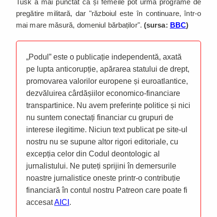
Tusk a mai punctat că și femeile pot urma programe de
pregătire militară, dar "războiul este în continuare, într-o
mai mare măsură, domeniul bărbaților".
(sursa:
BBC
)
„Podul” este o publicație independentă, axată
pe lupta anticorupție, apărarea statului de drept,
promovarea valorilor europene și euroatlantice,
dezvăluirea cârdășiilor economico-financiare
transpartinice. Nu avem preferințe politice și nici
nu suntem conectați financiar cu grupuri de
interese ilegitime. Niciun text publicat pe site-ul
nostru nu se supune altor rigori editoriale, cu
excepția celor din Codul deontologic al
jurnalistului. Ne puteți sprijini în demersurile
noastre jurnalistice oneste printr-o contribuție
financiară în contul nostru Patreon care poate fi
accesat
AICI
.