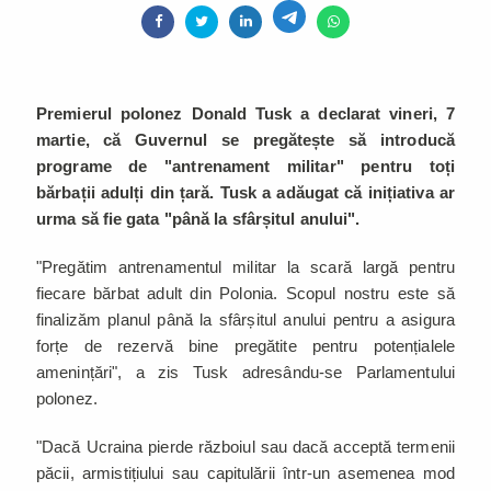
Premierul polonez Donald Tusk a declarat vineri, 7
martie, că Guvernul se pregătește să introducă
programe de "antrenament militar" pentru toți
bărbații adulți din țară. Tusk a adăugat că inițiativa ar
urma să fie gata "până la sfârșitul anului".
"Pregătim antrenamentul militar la scară largă pentru
fiecare bărbat adult din Polonia. Scopul nostru este să
finalizăm planul până la sfârșitul anului pentru a asigura
forțe de rezervă bine pregătite pentru potențialele
amenințări", a zis Tusk adresându-se Parlamentului
polonez.
"Dacă Ucraina pierde războiul sau dacă acceptă termenii
păcii, armistițiului sau capitulării într-un asemenea mod