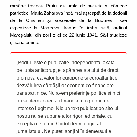
române treceau Prutul cu urale de bucurie și cântece
patriotice. Maria Zaharova încă mai așteaptă de la dodonii
de la Chișinău și șoșoacele de la București, să-i
expedieze la Moscova, tradus în limba rusă, ordinul
Mareșalului din zorii zilei de 22 iunie 1941. Să-l studieze
și să ia aminte!
„Podul” este o publicație independentă, axată
pe lupta anticorupție, apărarea statului de drept,
promovarea valorilor europene și euroatlantice,
dezvăluirea cârdășiilor economico-financiare
transpartinice. Nu avem preferințe politice și nici
nu suntem conectați financiar cu grupuri de
interese ilegitime. Niciun text publicat pe site-ul
nostru nu se supune altor rigori editoriale, cu
excepția celor din Codul deontologic al
jurnalistului. Ne puteți sprijini în demersurile