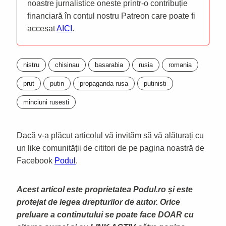
noastre jurnalistice oneste printr-o contribuție
financiară în contul nostru Patreon care poate fi
accesat
AICI
.
nistru
chisinau
basarabia
rusia
romania
prut
putin
propaganda rusa
putinisti
minciuni rusesti
Dacă v-a plăcut articolul vă invităm să vă alăturați cu
un like comunității de cititori de pe pagina noastră de
Facebook
Podul
.
Acest articol este proprietatea Podul.ro și este
protejat de legea drepturilor de autor. Orice
preluare a continutului se poate face DOAR cu