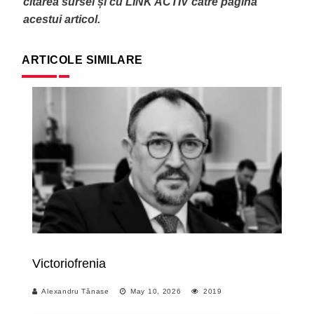
citarea sursei și cu LINK ACTIV către pagina
acestui articol.
ARTICOLE SIMILARE
Victoriofrenia
De
Alexandru Tănase
May 10, 2026
2019