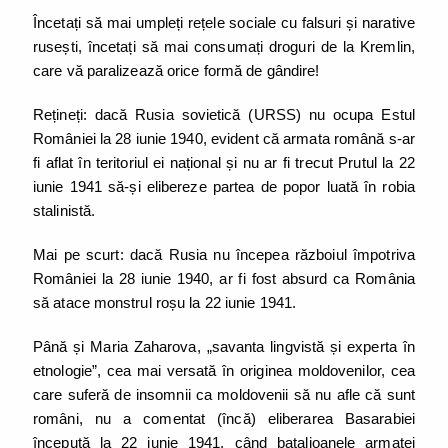
Încetați să mai umpleți rețele sociale cu falsuri și narative
rusești, încetați să mai consumați droguri de la Kremlin,
care vă paralizează orice formă de gândire!
Rețineți: dacă Rusia sovietică (URSS) nu ocupa Estul
României la 28 iunie 1940, evident că armata română s-ar
fi aflat în teritoriul ei național și nu ar fi trecut Prutul la 22
iunie 1941 să-și elibereze partea de popor luată în robia
stalinistă.
Mai pe scurt: dacă Rusia nu începea războiul împotriva
României la 28 iunie 1940, ar fi fost absurd ca România
să atace monstrul roșu la 22 iunie 1941.
Până și Maria Zaharova, „savanta lingvistă și experta în
etnologie”, cea mai versată în originea moldovenilor, cea
care suferă de insomnii ca moldovenii să nu afle că sunt
români, nu a comentat (încă) eliberarea Basarabiei
începută la 22 iunie 1941, când batalioanele armatei